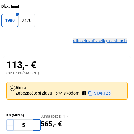
Dĺžka
[
mm
]
1980
2470
×
Resetovať všetky vlastnosti
113,- €
Cena /
ks
(bez DPH)
Akcia
Zabezpečte si zľavu 15%* s kódom:
i
START26
KS
(MIN
5
)
Suma (bez DPH)
565,- €