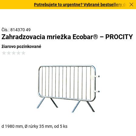
Potrebujete to urgentne? Vybrané bestsellery doručíme
Čís.: 814370 49
Zahradzovacia mriežka Ecobar® – PROCITY
žiarovo pozinkované
d 1980 mm, Ø rúrky 35 mm, od 5 ks