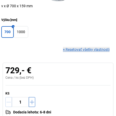
v x Ø 700 x 159 mm
Výška
[
mm
]
700
1000
×
Resetovať všetky vlastnosti
729,- €
Cena /
ks
(bez DPH)
KS
Dodacia lehota
:
6-8 dni