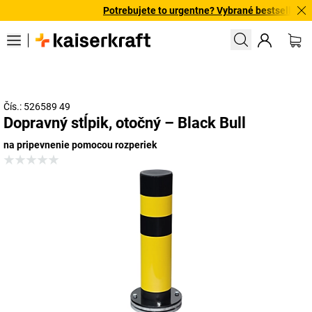
Potrebujete to urgentne? Vybrané bestsellery do
Čís.: 526589 49
Dopravný stĺpik, otočný – Black Bull
na pripevnenie pomocou rozperiek