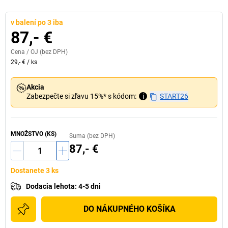
v balení po 3 iba
87,- €
Cena /
OJ
(bez DPH)
29,- €
/
ks
Akcia
Zabezpečte si zľavu 15%* s kódom:
i
START26
MNOŽSTVO (KS)
Suma (bez DPH)
87,- €
Dostanete 3 ks
Dodacia lehota
:
4-5 dni
DO NÁKUPNÉHO KOŠÍKA