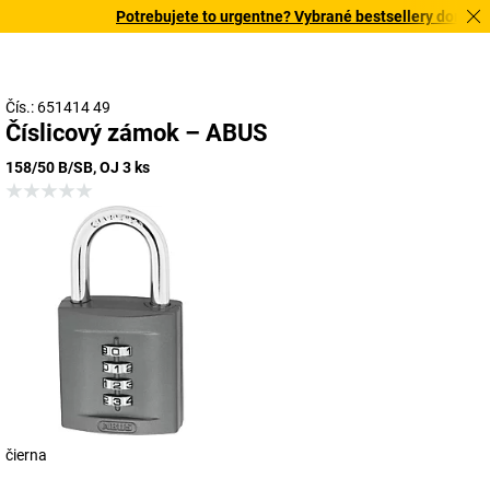
Potrebujete to urgentne? Vybrané bestsellery doručíme
Čís.: 651414 49
Číslicový zámok – ABUS
158/50 B/SB, OJ 3 ks
čierna