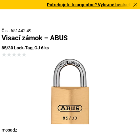
Potrebujete to urgentne? Vybrané bestsellery do
Čís.: 651442 49
Visací zámok – ABUS
85/30 Lock-Tag, OJ 6 ks
mosadz