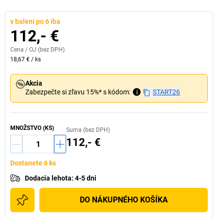
v balení po 6 iba
112,- €
Cena /
OJ
(bez DPH)
18,67 €
/
ks
Akcia
Zabezpečte si zľavu 15%* s kódom:
i
START26
MNOŽSTVO (KS)
Suma (bez DPH)
112,- €
Dostanete 6 ks
Dodacia lehota
:
4-5 dni
DO NÁKUPNÉHO KOŠÍKA