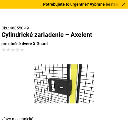
Potrebujete to urgentne? Vybrané bestsellery do
Čís.: 488550 49
Cylindrické zariadenie – Axelent
pre otočné dvere X-Guard
vľavo mechanické