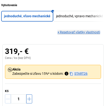
Vyhotovenie
jednoduché, vľavo mechanické
jednoduché, vpravo mechanické
×
Resetovať všetky vlastnosti
319,- €
Cena /
ks
(bez DPH)
Akcia
Zabezpečte si zľavu 15%* s kódom:
i
START26
KS