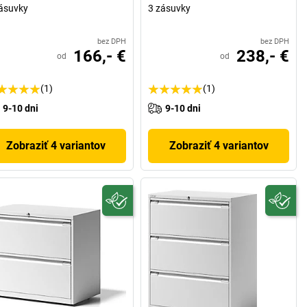
ásuvky
3 zásuvky
bez DPH
bez DPH
166,- €
238,- €
od
od
(1)
(1)
9-10 dni
9-10 dni
Zobraziť 4 variantov
Zobraziť 4 variantov