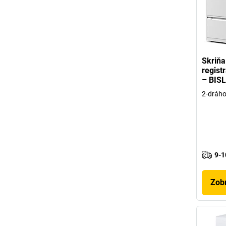
Skriňa
regist
– BIS
2-dráho
9-1
Zobr