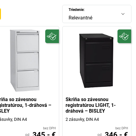
Triedenie:
Relevantné
riňa so závesnou
Skriňa so závesnou
gistratúrou, 1-dráhová –
registratúrou LIGHT, 1-
SLEY
dráhová – BISLEY
ásuvky, DIN A4
2 zásuvky, DIN A4
bez DPH
bez DPH
345,- €
346,- €
od
od