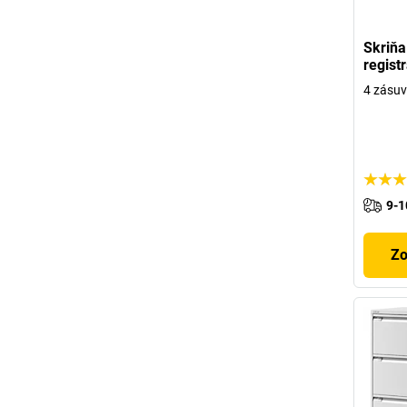
Skriňa
regist
4 zásuv
9-1
Zo