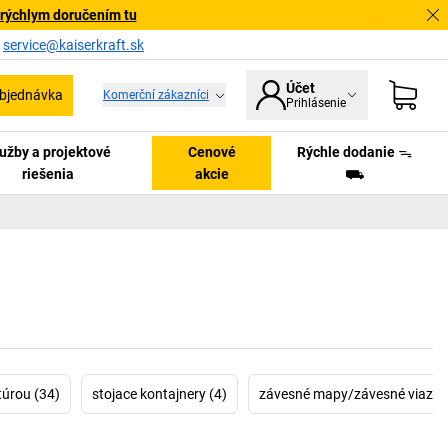
 rýchlym doručením tu
a
service@kaiserkraft.sk
Účet
bjednávka
Komerční zákazníci
Prihlásenie
užby a projektové
Cenové
Rýchle dodanie ᯓ
riešenia
akcie
⛟
túrou (34)
stojace kontajnery (4)
závesné mapy/závesné viazač