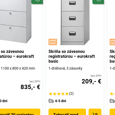
 so závesnou
Skriňa so závesnou
Sk
ratúrou – eurokraft
registratúrou – eurokraft
re
basic
ba
 h 1100 x 800 x 420 mm
1-dráhová, 3 zásuvky
1-d
bez DPH
209,- €
bez DPH
835,- €
(2)
0 dni
4-5 dni
raziť 20 variantov
Zobraziť produkt