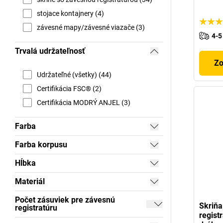
stojace kontajnery (4)
závesné mapy/závesné viazače (3)
4-5
Trvalá udržateľnosť
Zo
Udržateľné (všetky) (44)
Certifikácia FSC® (2)
Certifikácia MODRÝ ANJEL (3)
Farba
Farba korpusu
Hĺbka
Materiál
Počet zásuviek pre závesnú
Skriňa
registratúru
regist