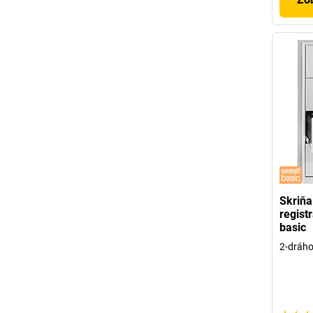
Skriňa
regist
basic
2-dráho