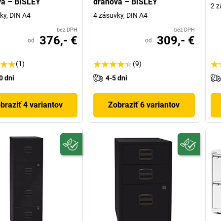
vá – BISLEY
dráhová – BISLEY
2 z
ky, DIN A4
4 zásuvky, DIN A4
bez DPH
bez DPH
376,- €
309,- €
od
od
(1)
(9)
0 dni
4-5 dni
braziť 4 variantov
Zobraziť 6 variantov