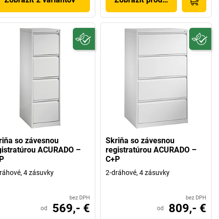
riňa so závesnou
Skriňa so závesnou
gistratúrou ACURADO –
registratúrou ACURADO –
P
C+P
ráhové, 4 zásuvky
2-dráhové, 4 zásuvky
bez DPH
bez DPH
569,- €
809,- €
od
od