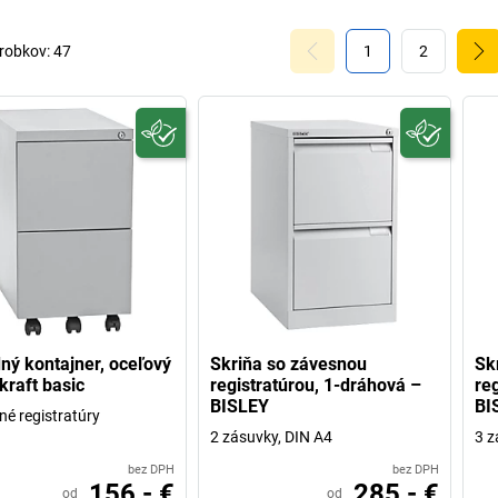
robkov:
47
1
2
ný kontajner, oceľový
Skriňa so závesnou
Sk
kraft basic
registratúrou, 1-dráhová –
re
BISLEY
BI
né registratúry
2 zásuvky, DIN A4
3 z
bez DPH
bez DPH
156,- €
285,- €
od
od