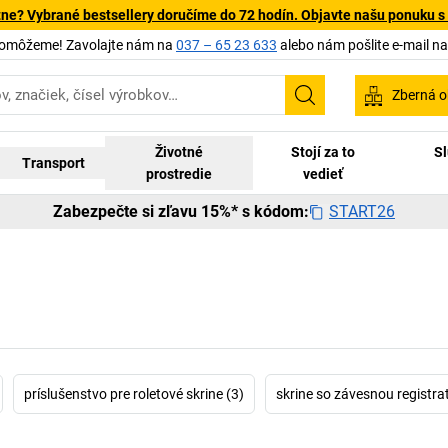
tne? Vybrané bestsellery doručíme do 72 hodín. Objavte našu ponuku s
pomôžeme! Zavolajte nám na
037 – 65 23 633
alebo nám pošlite e-mail n
Zberná o
Vyhľadávanie
Životné
Stojí za to
Sl
Transport
prostredie
vedieť
START26
Zabezpečte si zľavu 15%* s kódom:
príslušenstvo pre roletové skrine (3)
skrine so závesnou registra