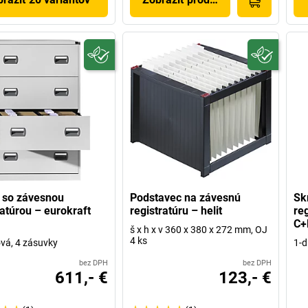
 so závesnou
Podstavec na závesnú
Sk
ratúrou – eurokraft
registratúru – helit
re
C+
š x h x v 360 x 380 x 272 mm, OJ
4 ks
vá, 4 zásuvky
1-d
bez DPH
bez DPH
611,- €
123,- €