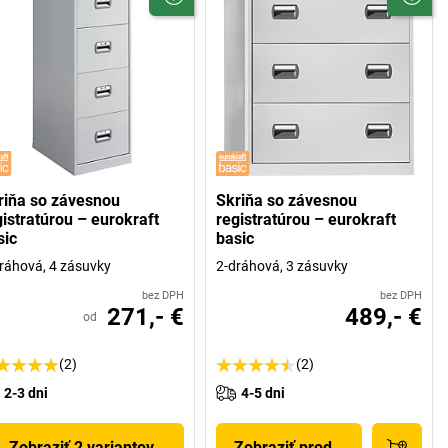
riňa so závesnou
Skriňa so závesnou
gistratúrou – eurokraft
registratúrou – eurokraft
sic
basic
ráhová, 4 zásuvky
2-dráhová, 3 zásuvky
bez DPH
bez DPH
271,- €
489,- €
od
(2)
(2)
2-3 dni
4-5 dni
Zobraziť 2 variantov
Zobraziť produkt