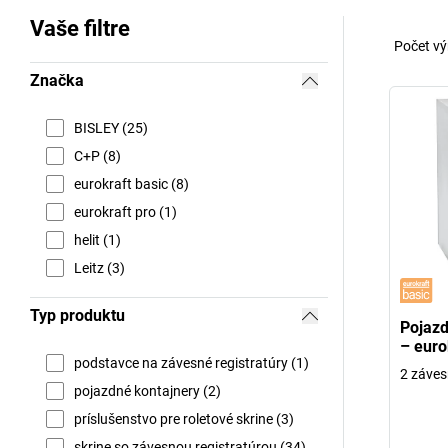
Vaše filtre
Počet vý
Značka
BISLEY (25)
C+P (8)
eurokraft basic (8)
eurokraft pro (1)
helit (1)
Leitz (3)
Typ produktu
Pojazd
– euro
podstavce na závesné registratúry (1)
2 záves
pojazdné kontajnery (2)
príslušenstvo pre roletové skrine (3)
skrine so závesnou registratúrou (34)