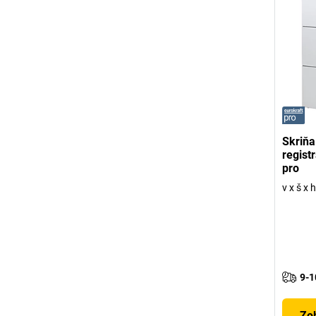
Skriňa
regist
pro
v x š x
9-1
Zob