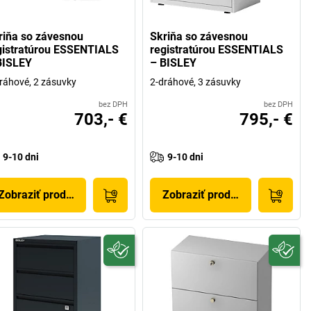
riňa so závesnou
Skriňa so závesnou
gistratúrou ESSENTIALS
registratúrou ESSENTIALS
BISLEY
– BISLEY
ráhové, 2 zásuvky
2-dráhové, 3 zásuvky
bez DPH
bez DPH
703,- €
795,- €
9-10 dni
9-10 dni
Zobraziť produkt
Zobraziť produkt