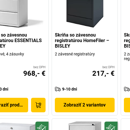
 so závesnou
Skriňa so závesnou
Sk
ratúrou ESSENTIALS
registratúrou HomeFiler –
re
LEY
BISLEY
BI
vé, 4 zásuvky
2 závesné registratúry
2 z
reg
bez DPH
bez DPH
968,- €
217,- €
0 dni
9-10 dni
aziť produkt
Zobraziť 2 variantov