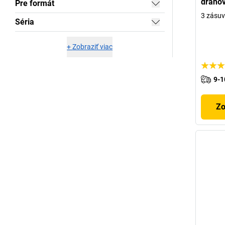
dráho
Pre formát
3 zásuv
Séria
+
Zobraziť viac
9-1
Zo