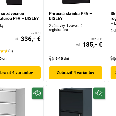
 so závesnou
Príručná skrinka PFA –
Sk
ratúrou PFA – BISLEY
BISLEY
re
– 
ky
2 zásuvky, 1 závesná
registratúra
2-d
bez DPH
336,- €
od
bez DPH
185,- €
od
(3)
0 dni
9-10 dni
braziť 4 variantov
Zobraziť 4 variantov