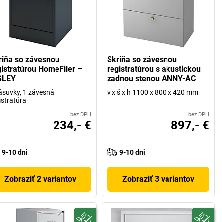
riňa so závesnou
Skriňa so závesnou
gistratúrou HomeFiler –
registratúrou s akustickou
SLEY
zadnou stenou ANNY-AC
ásuvky, 1 závesná
v x š x h 1100 x 800 x 420 mm
istratúra
bez DPH
bez DPH
234,- €
897,- €
9-10 dni
9-10 dni
Zobraziť 2 variantov
Zobraziť 3 variantov