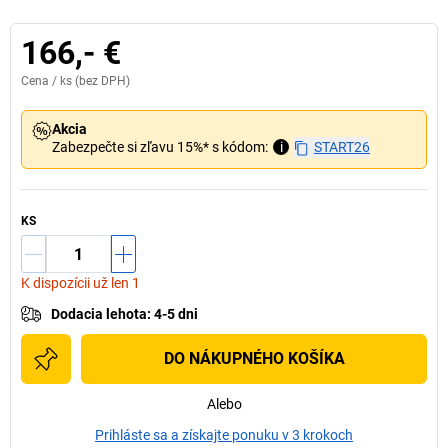
166,- €
Cena /
ks
(bez DPH)
Akcia
Zabezpečte si zľavu 15%* s kódom:
i
START26
KS
K dispozícii už len 1
Dodacia lehota
:
4-5 dni
DO NÁKUPNÉHO KOŠÍKA
Alebo
Prihláste sa a získajte ponuku v 3 krokoch