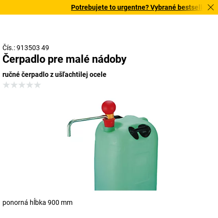
Potrebujete to urgentne? Vybrané bestsellery do
Čís.: 913503 49
Čerpadlo pre malé nádoby
ručné čerpadlo z ušľachtilej ocele
ponorná hĺbka 900 mm