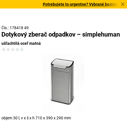
Potrebujete to urgentne? Vybrané bestsellery do
Čís.: 178418 49
Dotykový zberač odpadkov – simplehuman
ušľachtilá oceľ matná
objem 30 l, v x š x h 710 x 390 x 290 mm