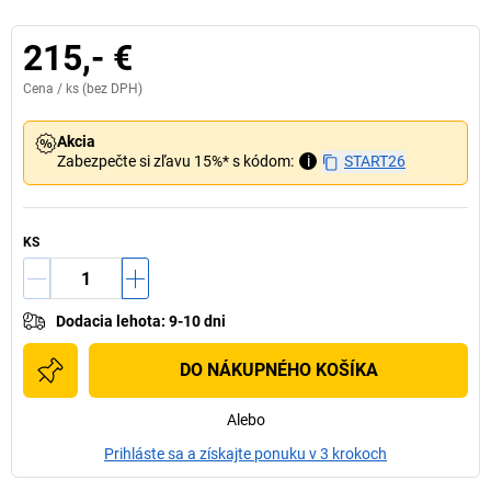
215,- €
Cena /
ks
(bez DPH)
Akcia
Zabezpečte si zľavu 15%* s kódom:
i
START26
KS
Dodacia lehota
:
9-10 dni
DO NÁKUPNÉHO KOŠÍKA
Alebo
Prihláste sa a získajte ponuku v 3 krokoch