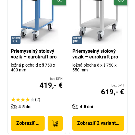
Priemyselný stolový
Priemyselný stolový
vozík – eurokraft pro
vozík – eurokraft pro
ložná plocha d x š 750 x
ložná plocha d x š 750 x
400 mm
550 mm
bez DPH
419,- €
bez DPH
619,- €
(2)
4-5 dni
4-5 dni
Zobraziť produkt
Zobraziť 2 variantov