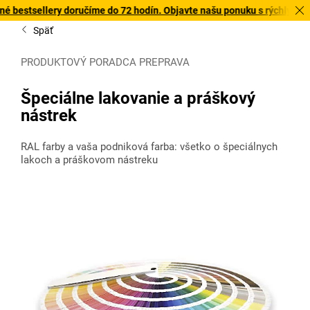
ry doručíme do 72 hodín. Objavte našu ponuku s rýchlym doručením tu
Späť
PRODUKTOVÝ PORADCA PREPRAVA
Špeciálne lakovanie a práškový
nástrek
RAL farby a vaša podniková farba: všetko o špeciálnych
lakoch a práškovom nástreku