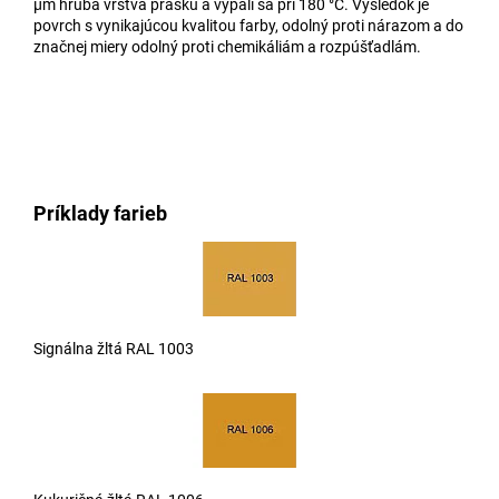
µm hrubá vrstva prášku a vypáli sa pri 180 °C. Výsledok je
povrch s vynikajúcou kvalitou farby, odolný proti nárazom a do
značnej miery odolný proti chemikáliám a rozpúšťadlám.
Príklady farieb
Signálna žltá RAL 1003