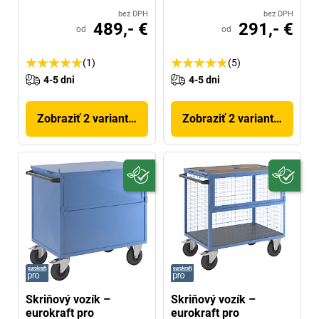
bez DPH
bez DPH
489,- €
291,- €
od
od
(1)
(5)
4-5 dni
4-5 dni
Zobraziť 2 variantov
Zobraziť 2 variantov
Skriňový vozík –
Skriňový vozík –
eurokraft pro
eurokraft pro