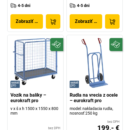
4-5 dni
4-5 dni
Zobraziť produkt
Zobraziť produkt
Vozík na balíky –
Rudla na vrecia z ocele
eurokraft pro
– eurokraft pro
v x š x h 1500 x 1550 x 800
model: nakladacia rudla,
mm
nosnosť 250 kg
bez DPH
199,- €
bez DPH