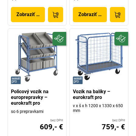
Zobraziť produkt
Zobraziť produkt
Policový vozík na
Vozík na balíky –
europrepravky –
eurokraft pro
eurokraft pro
v x š x h 1200 x 1330 x 650
mm
so 6 prepravkami
bez DPH
bez DPH
609,- €
759,- €