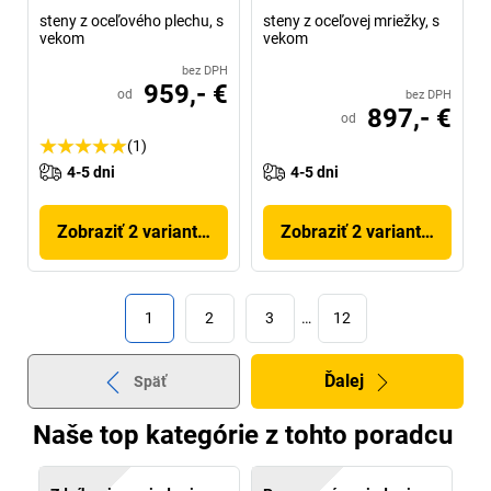
steny z oceľového plechu, s
steny z oceľovej mriežky, s
vekom
vekom
bez DPH
959,- €
od
bez DPH
897,- €
od
(1)
4-5 dni
4-5 dni
Zobraziť 2 variantov
Zobraziť 2 variantov
1
2
3
…
12
Ďalej
Späť
Naše top kategórie z tohto poradcu