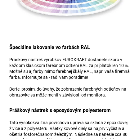
Špeciálne lakovanie vo farbách RAL
Práškový nástrek výrobkov EUROKRAFT dostanete skoro v
každom klasickom farebnom odtieni RAL za príplatok len 10 %.
Možné sú aj farby mimo farebnej škály RAL, napr. vaša firemná
farba. Informujte sa - radi vám poradíme!
Berte, prosím, do úvahy, že zobrazenie farebných odtieňov na
obrazovke sa môže meniť v závislosti od monitora.
Práškový nástrek s epoxydovým polyesterom
Táto vysokokvalitná povrchová úprava sa skladá z epoxidovej
živice a z polyesteru. Všetky kovové diely sa najprv vyčistia a
ošetria fosforečnanom železitým. Následne sa nanesie cca 80