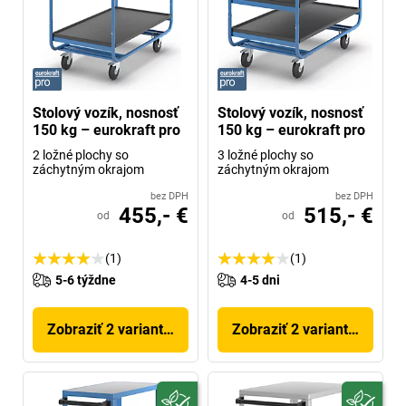
Stolový vozík, nosnosť
Stolový vozík, nosnosť
150 kg – eurokraft pro
150 kg – eurokraft pro
2 ložné plochy so
3 ložné plochy so
záchytným okrajom
záchytným okrajom
bez DPH
bez DPH
455,- €
515,- €
od
od
(1)
(1)
5-6 týždne
4-5 dni
Zobraziť 2 variantov
Zobraziť 2 variantov