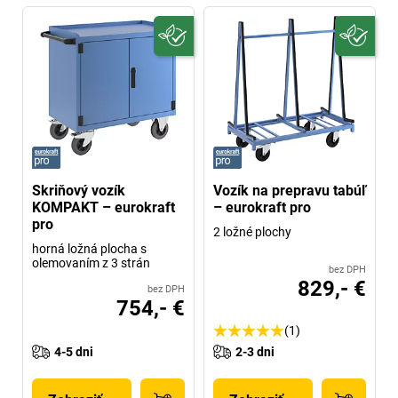
Skriňový vozík
Vozík na prepravu tabúľ
KOMPAKT – eurokraft
– eurokraft pro
pro
2 ložné plochy
horná ložná plocha s
olemovaním z 3 strán
bez DPH
829,- €
bez DPH
754,- €
(1)
4-5 dni
2-3 dni