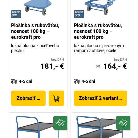
Plošinka s rukoväťou,
Plošinka s rukoväťou,
nosnosť 100 kg –
nosnosť 100 kg –
eurokraft pro
eurokraft pro
ložná plocha z oceľového
ložná plocha s privareným
plechu
rámom z uhlovej ocele
bez DPH
bez DPH
181,- €
164,- €
od
4-5 dni
4-5 dni
Zobraziť produkt
Zobraziť 2 variantov