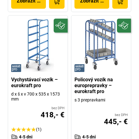
Zobraziť produkt
Zobraziť produkt
Vychystávací vozík –
Policový vozík na
eurokraft pro
europrepravky –
eurokraft pro
d x š x v 700 x 535 x 1573
mm
s 3 prepravkami
bez DPH
418,- €
bez DPH
445,- €
(1)
4-5 dni
4-5 dni