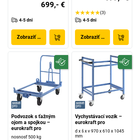
699,- €
(3)
4-5 dni
4-5 dni
Zobraziť produkt
Zobraziť produkt
Podvozok s ťažným
Vychystávací vozík –
ojom a spojkou –
eurokraft pro
eurokraft pro
d x š x v 970 x 610 x 1045
mm
nosnosť 500 kg