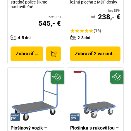
stredné police šikmo
ložná plocha z MDF dosky
nastaviteľné
bez DPH
238,- €
od
bez DPH
545,- €
(16)
4-5 dni
2-3 dni
Zobraziť produkt
Zobraziť 2 variantov
Plošinový vozík –
Plošinka s rukoväťou –