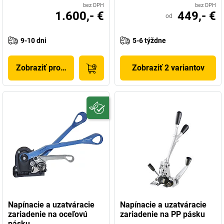
bez DPH
bez DPH
1.600,- €
449,- €
od
9-10 dni
5-6 týždne
Zobraziť produkt
Zobraziť 2 variantov
Napínacie a uzatváracie
Napínacie a uzatváracie
zariadenie na oceľovú
zariadenie na PP pásku
pásku