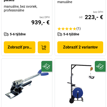
manuálne
manuálne, bez svoriek,
profesionálne
bez DPH
223,- €
od
bez DPH
939,- €
(1)
5-6 týždne
5-6 týždne
Zobraziť produkt
Zobraziť 2 variantov