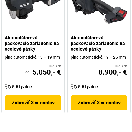
Akumulátorové
Akumulátorové
páskovacie zariadenie na
páskovacie zariadenie na
oceľové pásky
oceľové pásky
plne automatické, 13 – 19 mm
plne automatické, 19 – 25 mm
bez DPH
bez DPH
5.050,- €
8.900,- €
od
5-6 týždne
5-6 týždne
Zobraziť 3 variantov
Zobraziť 3 variantov