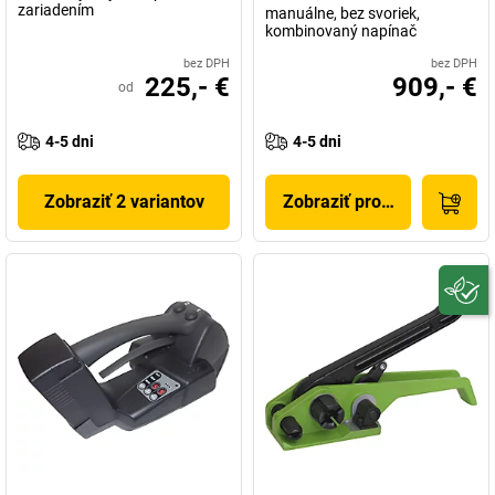
zariadením
manuálne, bez svoriek,
kombinovaný napínač
bez DPH
bez DPH
225,- €
909,- €
od
4-5 dni
4-5 dni
Zobraziť 2 variantov
Zobraziť produkt