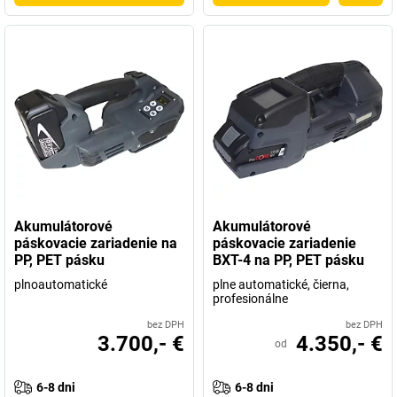
Akumulátorové
Akumulátorové
páskovacie zariadenie na
páskovacie zariadenie
PP, PET pásku
BXT-4 na PP, PET pásku
plnoautomatické
plne automatické, čierna,
profesionálne
bez DPH
bez DPH
3.700,- €
4.350,- €
od
6-8 dni
6-8 dni