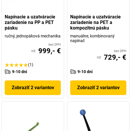
Napínacie a uzatváracie
Napínacie a uzatváracie
zariadenie na PP a PET
zariadenie na PET a
pásku
kompozitnú pásku
ručný, jednopáková mechanika
manuálne, kombinovaný
napínač
bez DPH
999,- €
od
bez DPH
729,- €
od
(1)
9-10 dni
9-10 dni
Zobraziť 2 variantov
Zobraziť 2 variantov