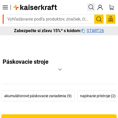
te to urgentne? Vybrané bestsellery doručíme do 72 hodín. Objavte na
Vyhľadá
START26
Zabezpečte si zľavu 15%* s kódom:
Páskovacie stroje
akumulátorové páskovacie zariadenia (9)
napínacie prístroje (2)