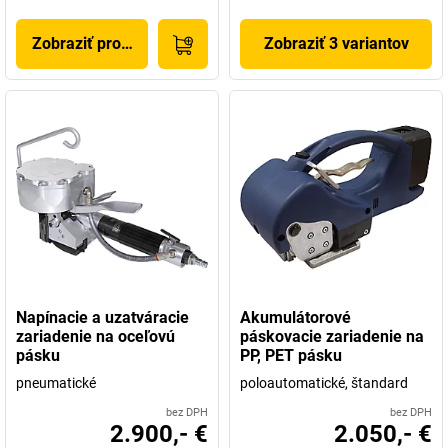
Zobraziť produkt
Zobraziť 3 variantov
Napínacie a uzatváracie
Akumulátorové
zariadenie na oceľovú
páskovacie zariadenie na
pásku
PP, PET pásku
pneumatické
poloautomatické, štandard
bez DPH
bez DPH
2.900,- €
2.050,- €