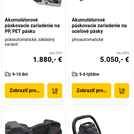
Akumulátorové
Akumulátorové
páskovacie zariadenie na
páskovacie zariadenie na
PP, PET pásku
oceľové pásky
poloautomatické, základný
plnoautomatické
variant
bez DPH
bez DPH
1.880,- €
5.050,- €
9-10 dni
5-6 týždne
Zobraziť produkt
Zobraziť produkt