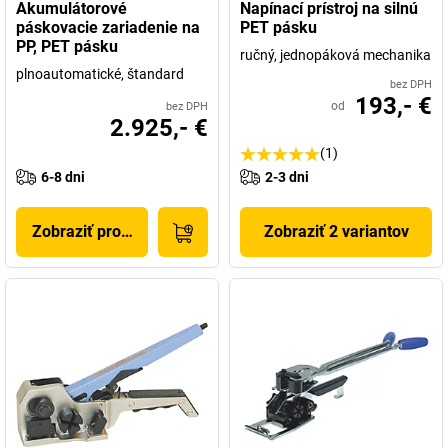
Akumulátorové
Napínací prístroj na silnú
páskovacie zariadenie na
PET pásku
PP, PET pásku
ručný, jednopáková mechanika
plnoautomatické, štandard
bez DPH
193,- €
od
bez DPH
2.925,- €
(1)
6-8 dni
2-3 dni
Zobraziť produkt
Zobraziť 2 variantov