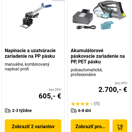
Napínacie a uzatváracie
Akumulátorové
zariadenie na PP pásku
páskovacie zariadenie na
PP, PET pásku
manuálne, kombinovaný
napínač profi
poloautomatické,
profesionálne
bez DPH
2.700,- €
bez DPH
605,- €
(1)
2-3 týždne
6-8 dni
Zobraziť 2 variantov
Zobraziť produkt