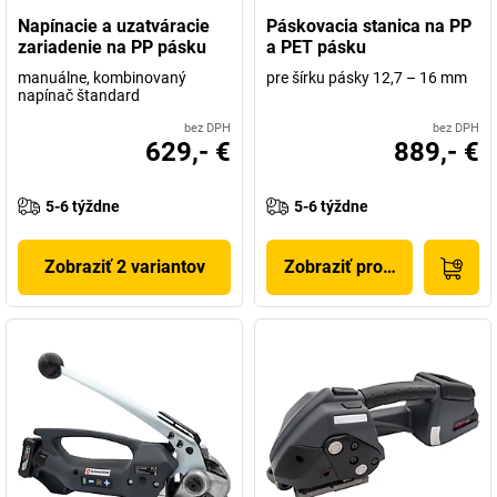
Napínacie a uzatváracie
Páskovacia stanica na PP
zariadenie na PP pásku
a PET pásku
manuálne, kombinovaný
pre šírku pásky 12,7 – 16 mm
napínač štandard
bez DPH
bez DPH
629,- €
889,- €
5-6 týždne
5-6 týždne
Zobraziť 2 variantov
Zobraziť produkt