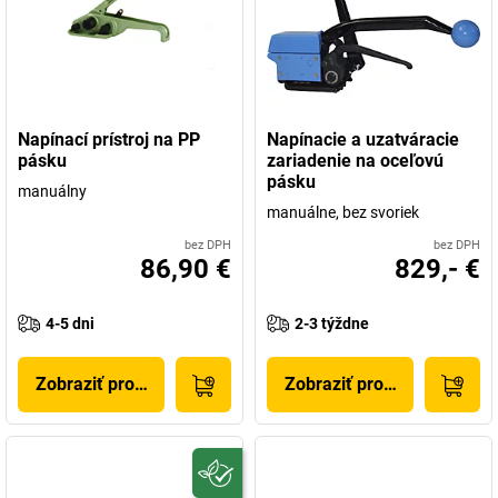
Napínací prístroj na PP
Napínacie a uzatváracie
pásku
zariadenie na oceľovú
pásku
manuálny
manuálne, bez svoriek
bez DPH
bez DPH
86,90 €
829,- €
4-5 dni
2-3 týždne
Zobraziť produkt
Zobraziť produkt