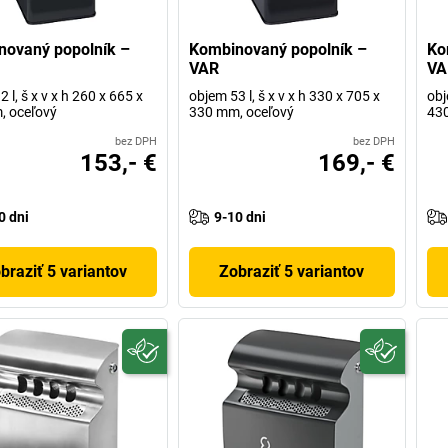
novaný popolník –
Kombinovaný popolník –
Ko
VAR
VA
 l, š x v x h 260 x 665 x
objem 53 l, š x v x h 330 x 705 x
obj
, oceľový
330 mm, oceľový
430
bez DPH
bez DPH
153,- €
169,- €
0 dni
9-10 dni
braziť 5 variantov
Zobraziť 5 variantov