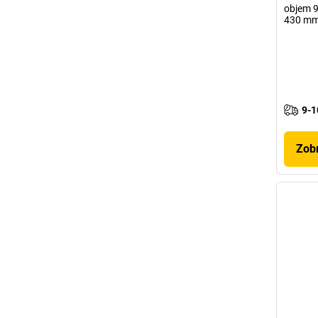
objem 96
430 m
9-1
Zobr