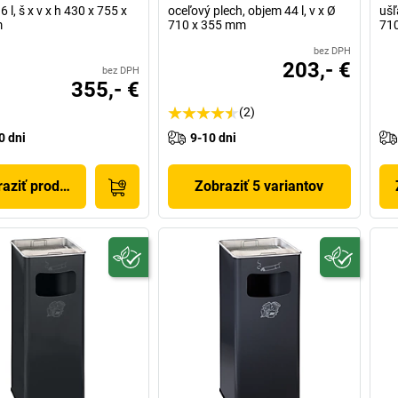
 l, š x v x h 430 x 755 x
oceľový plech, objem 44 l, v x Ø
ušľ
m
710 x 355 mm
71
bez DPH
203,- €
bez DPH
355,- €
(2)
0 dni
9-10 dni
aziť produkt
Zobraziť 5 variantov