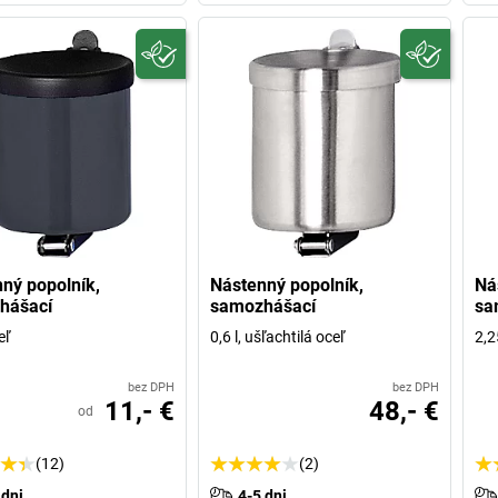
ný popolník,
Nástenný popolník,
Ná
hášací
samozhášací
sa
eľ
0,6 l, ušľachtilá oceľ
2,2
bez DPH
bez DPH
11,- €
48,- €
od
(12)
(2)
 dni
4-5 dni