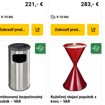
221,- €
283,- €
9-10 dni
9-10 dni
Zobraziť produkt
Zobraziť produkt
mbinovaný bezpečnostný
Kužeľový stojaci popolník z
polník – VAR
kovu – VAR