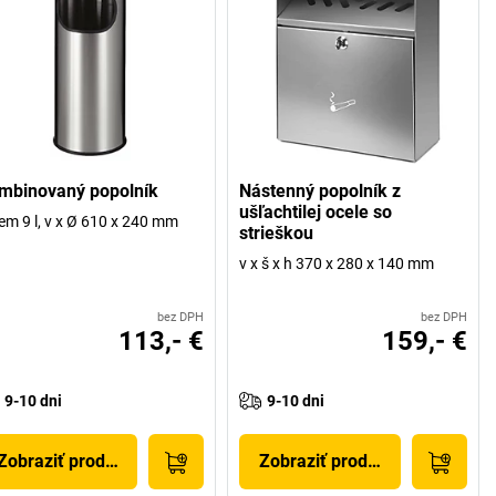
mbinovaný popolník
Nástenný popolník z
ušľachtilej ocele so
em 9 l, v x Ø 610 x 240 mm
strieškou
v x š x h 370 x 280 x 140 mm
bez DPH
bez DPH
113,- €
159,- €
9-10 dni
9-10 dni
Zobraziť produkt
Zobraziť produkt