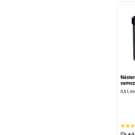
Násten
samoz
0,6 l, oc
4-5