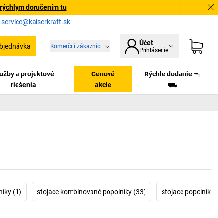
 rýchlym doručením tu
a
service@kaiserkraft.sk
Účet
bjednávka
Komerční zákazníci
Prihlásenie
užby a projektové
Cenové
Rýchle dodanie ᯓ
riešenia
akcie
⛟
níky (1)
stojace kombinované popolníky (33)
stojace popolníky 