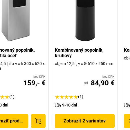
ovaný popolník,
Kombinovaný popolník,
Ko
tilá oceľ
kruhový
obj
,5 l, š x v x h 300 x 620 x
objem 12,5 l, v x Ø 610 x 250 mm
m
bez DPH
bez DPH
159,- €
84,90 €
od
(1)
(1)
0 dni
9-10 dni
aziť produkt
Zobraziť 2 variantov