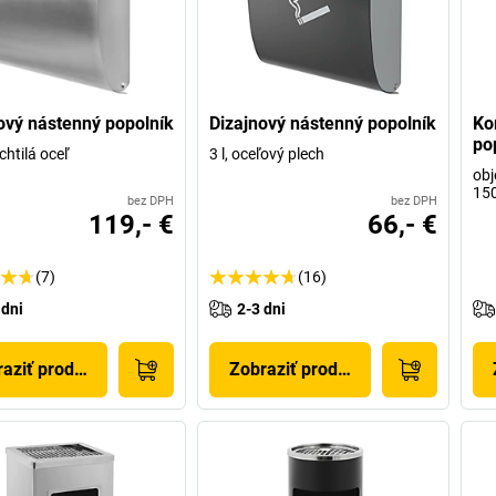
ový nástenný popolník
Dizajnový nástenný popolník
Ko
po
achtilá oceľ
3 l, oceľový plech
obj
15
bez DPH
bez DPH
119,- €
66,- €
(7)
(16)
 dni
2-3 dni
aziť produkt
Zobraziť produkt