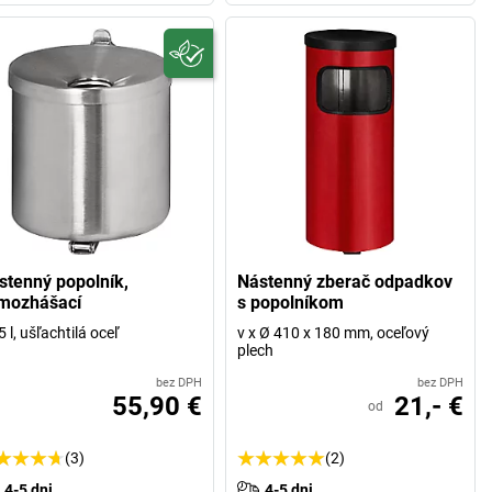
stenný popolník,
Nástenný zberač odpadkov
mozhášací
s popolníkom
5 l, ušľachtilá oceľ
v x Ø 410 x 180 mm, oceľový
plech
bez DPH
bez DPH
55,90 €
21,- €
od
(3)
(2)
4-5 dni
4-5 dni