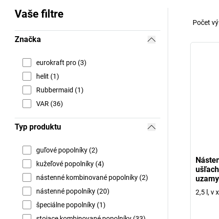
Vaše filtre
Počet vý
Značka
eurokraft pro (3)
helit (1)
Rubbermaid (1)
VAR (36)
Typ produktu
guľové popolníky (2)
Násten
kužeľové popolníky (4)
ušľacht
nástenné kombinované popolníky (2)
uzamy
nástenné popolníky (20)
2,5 l, 
špeciálne popolníky (1)
stojace kombinované popolníky (33)