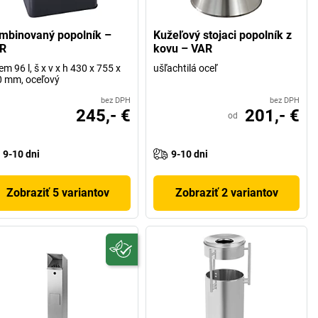
mbinovaný popolník –
Kužeľový stojaci popolník z
R
kovu – VAR
em 96 l, š x v x h 430 x 755 x
ušľachtilá oceľ
 mm, oceľový
bez DPH
bez DPH
245,- €
201,- €
od
9-10 dni
9-10 dni
Zobraziť 5 variantov
Zobraziť 2 variantov