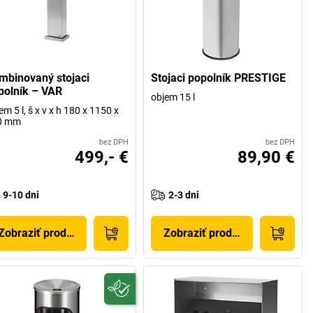
mbinovaný stojaci
Stojaci popolník PRESTIGE
polník – VAR
objem 15 l
em 5 l, š x v x h 180 x 1150 x
0 mm
bez DPH
bez DPH
499,- €
89,90 €
9-10 dni
2-3 dni
Zobraziť produkt
Zobraziť produkt