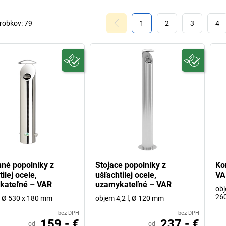
robkov:
79
1
2
3
4
né popolníky z
Stojace popolníky z
Ko
ilej ocele,
ušľachtilej ocele,
VA
kateľné – VAR
uzamykateľné – VAR
obj
26
v x Ø 530 x 180 mm
objem 4,2 l, Ø 120 mm
bez DPH
bez DPH
159,- €
237,- €
od
od