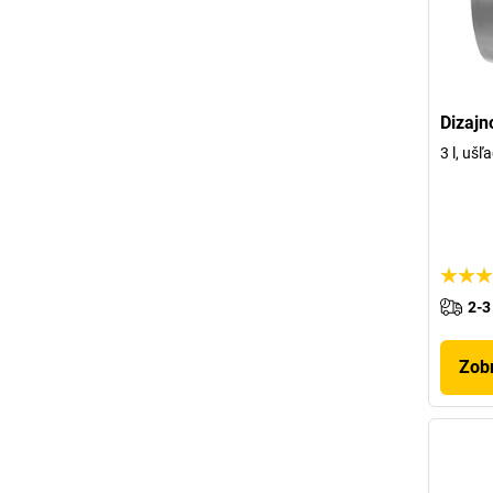
Dizajn
3 l, ušľ
2-3
Zobr