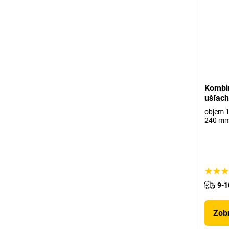
Kombin
ušľach
objem 14
240 m
9-1
Zobr