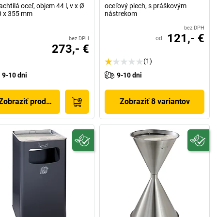
achtilá oceľ, objem 44 l, v x Ø
oceľový plech, s práškovým
0 x 355 mm
nástrekom
bez DPH
121,- €
od
bez DPH
273,- €
(1)
9-10 dni
9-10 dni
Zobraziť produkt
Zobraziť 8 variantov