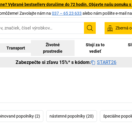
tne? Vybrané bestsellery doručíme do 72 hodín. Objavte našu ponuku s
pomôžeme! Zavolajte nám na
037 – 65 23 633
alebo nám pošlite e-mail n
Zberná o
Vyhľadávanie
Životné
Stojí za to
Sl
Transport
prostredie
vedieť
START26
Zabezpečte si zľavu 15%* s kódom:
inované popolníky (2)
nástenné popolníky (20)
špeciálne popol