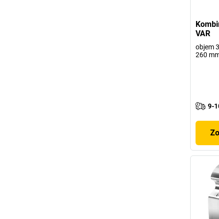
Kombi
VAR
objem 32
260 mm
9-1
Zo