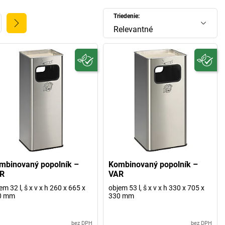
Triedenie:
Relevantné
mbinovaný popolník –
Kombinovaný popolník –
R
VAR
em 32 l, š x v x h 260 x 665 x
objem 53 l, š x v x h 330 x 705 x
0 mm
330 mm
bez DPH
bez DPH