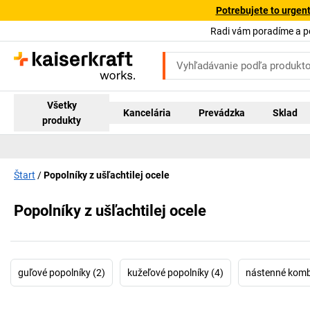
Potrebujete to urgen
Radi vám poradíme a 
Všetky
Kancelária
Prevádzka
Sklad
produkty
Štart
Popolníky z ušľachtilej ocele
Popolníky z ušľachtilej ocele
guľové popolníky (2)
kužeľové popolníky (4)
nástenné komb