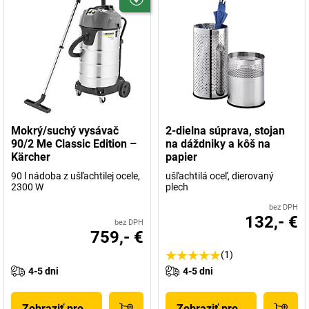
Mokrý/suchý vysávač
2-dielna súprava, stojan
90/2 Me Classic Edition –
na dáždniky a kôš na
Kärcher
papier
90 l nádoba z ušľachtilej ocele,
ušľachtilá oceľ, dierovaný
2300 W
plech
bez DPH
132,- €
bez DPH
759,- €
(1)
4-5 dni
4-5 dni
Zobraziť produkt
Zobraziť produkt