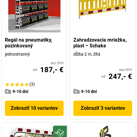
Regál na pneumatiky,
Zahradzovacia mriežka,
pozinkovaný
plast – Schake
jednostranný
dĺžka 2 m, žltá
bez DPH
187,- €
od
bez DPH
247,- €
od
(3)
9-10 dni
9-10 dni
Zobraziť 10 variantov
Zobraziť 3 variantov