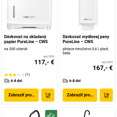
Dávkovač na skladaný
Dávkovač mydlovej peny
papier PureLine – CWS
PureLine – CWS
na 300 utierok
plniace množstvo 0,6 l, plast,
biela
bez DPH
117,- €
bez DPH
167,- €
(1)
6-8 dni
6-8 dni
Zobraziť produkt
Zobraziť produkt