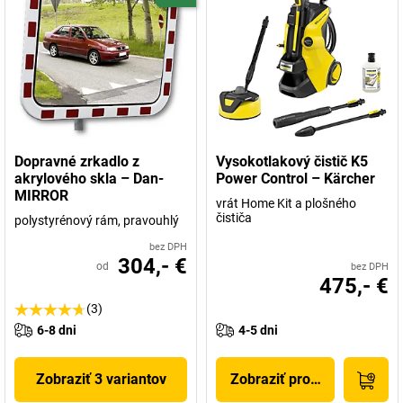
Dopravné zrkadlo z
Vysokotlakový čistič K5
akrylového skla – Dan-
Power Control – Kärcher
MIRROR
vrát Home Kit a plošného
čističa
polystyrénový rám, pravouhlý
bez DPH
304,- €
od
bez DPH
475,- €
(3)
6-8 dni
4-5 dni
Zobraziť 3 variantov
Zobraziť produkt