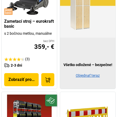
Zametací stroj – eurokraft
basic
s 2 bočnou metlou, manuálne
bez DPH
359,- €
(3)
Všetko odložené – bezpečne!
2-3 dni
Objednať teraz
Zobraziť produkt