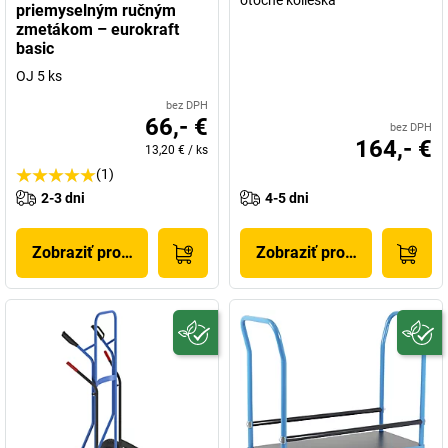
otočné kolieska
priemyselným ručným
zmetákom – eurokraft
basic
OJ 5 ks
bez DPH
66,- €
bez DPH
164,- €
13,20 €
/
ks
(1)
2-3 dni
4-5 dni
Zobraziť produkt
Zobraziť produkt