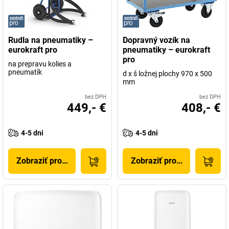
Rudla na pneumatiky –
Dopravný vozík na
eurokraft pro
pneumatiky – eurokraft
pro
na prepravu kolies a
pneumatík
d x š ložnej plochy 970 x 500
mm
bez DPH
bez DPH
449,- €
408,- €
4-5 dni
4-5 dni
Zobraziť produkt
Zobraziť produkt