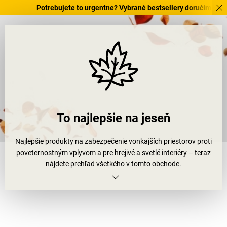
Potrebujete to urgentne? Vybrané bestsellery doručíme do 72 ho
To najlepšie na jeseň
Najlepšie produkty na zabezpečenie vonkajších priestorov proti
poveternostným vplyvom a pre hrejivé a svetlé interiéry – teraz
nájdete prehľad všetkého v tomto obchode.