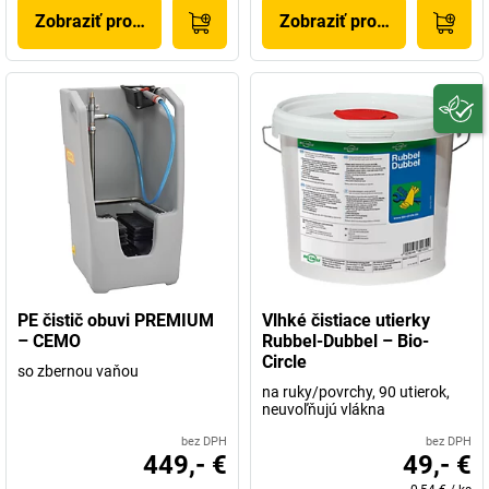
Zobraziť produkt
Zobraziť produkt
PE čistič obuvi PREMIUM
Vlhké čistiace utierky
– CEMO
Rubbel-Dubbel – Bio-
Circle
so zbernou vaňou
na ruky/povrchy, 90 utierok,
neuvoľňujú vlákna
bez DPH
bez DPH
449,- €
49,- €