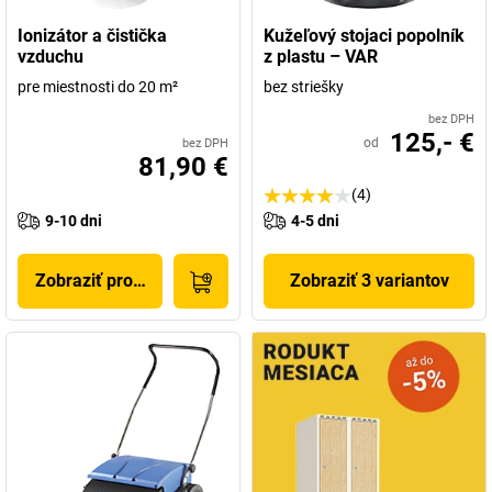
Ionizátor a čistička
Kužeľový stojaci popolník
vzduchu
z plastu – VAR
pre miestnosti do 20 m²
bez striešky
bez DPH
125,- €
od
bez DPH
81,90 €
(4)
9-10 dni
4-5 dni
Zobraziť produkt
Zobraziť 3 variantov