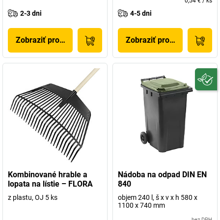
0,54 €
/
ks
2-3 dni
4-5 dni
Zobraziť produkt
Zobraziť produkt
Kombinované hrable a
Nádoba na odpad DIN EN
lopata na lístie – FLORA
840
z plastu, OJ 5 ks
objem 240 l, š x v x h 580 x
1100 x 740 mm
bez DPH