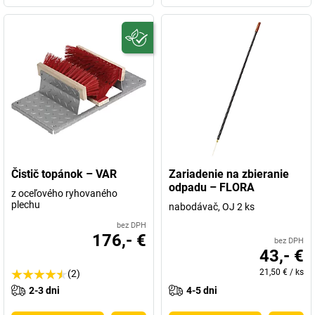
Čistič topánok – VAR
Zariadenie na zbieranie
odpadu – FLORA
z oceľového ryhovaného
plechu
nabodávač, OJ 2 ks
bez DPH
176,- €
bez DPH
43,- €
21,50 €
/
ks
(2)
2-3 dni
4-5 dni