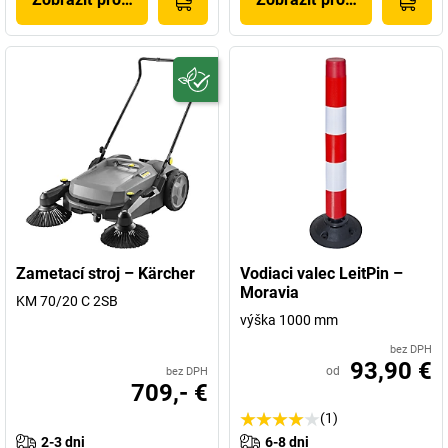
Zametací stroj – Kärcher
Vodiaci valec LeitPin –
Moravia
KM 70/20 C 2SB
výška 1000 mm
bez DPH
93,90 €
od
bez DPH
709,- €
(1)
2-3 dni
6-8 dni