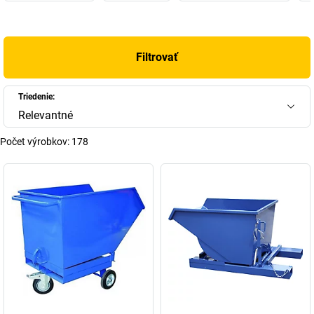
+
Zobraziť viac
Filtrovať
Triedenie:
Relevantné
Počet výrobkov:
178