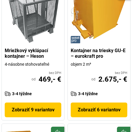
Mriežkový vyklápací
Kontajner na triesky GU-E
kontajner – Heson
– eurokraft pro
4-násobne stohovateľné
objem 2 m³
bez DPH
bez DPH
469,- €
2.675,- €
od
od
3-4 týždne
3-4 týždne
Zobraziť 9 variantov
Zobraziť 6 variantov