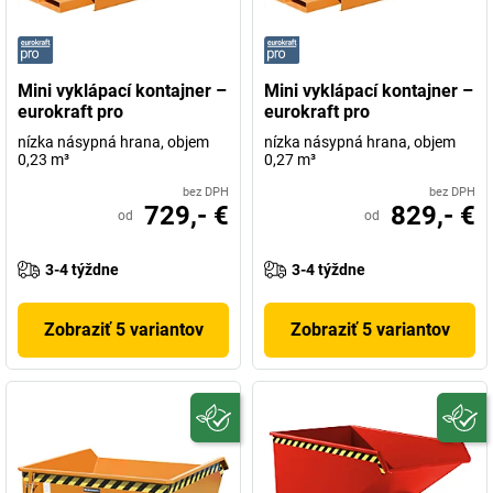
Mini vyklápací kontajner –
Mini vyklápací kontajner –
eurokraft pro
eurokraft pro
nízka násypná hrana, objem
nízka násypná hrana, objem
0,23 m³
0,27 m³
bez DPH
bez DPH
729,- €
829,- €
od
od
3-4 týždne
3-4 týždne
Zobraziť 5 variantov
Zobraziť 5 variantov