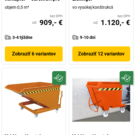
objem 0,5 m³
vo vysokej konštrukcii
bez DPH
bez DPH
909,- €
1.120,- €
od
od
3-4 týždne
9-10 dni
Zobraziť 6 variantov
Zobraziť 12 variantov