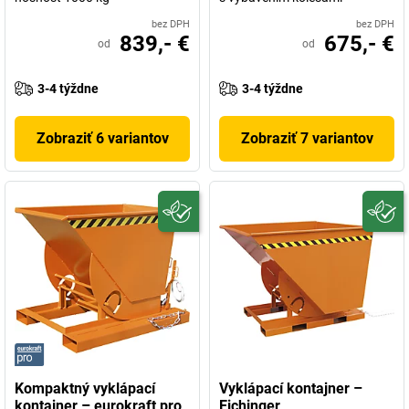
bez DPH
bez DPH
839,- €
675,- €
od
od
3-4 týždne
3-4 týždne
Zobraziť 6 variantov
Zobraziť 7 variantov
Kompaktný vyklápací
Vyklápací kontajner –
kontajner – eurokraft pro
Eichinger