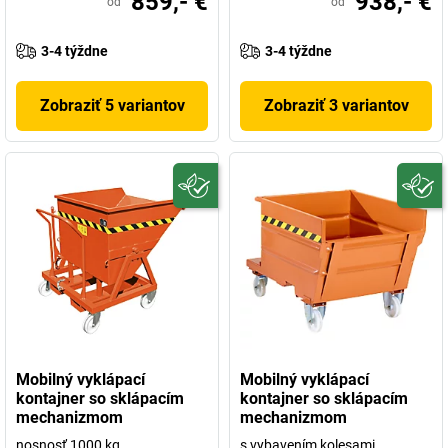
859,- €
938,- €
od
od
3-4 týždne
3-4 týždne
Zobraziť 5 variantov
Zobraziť 3 variantov
Mobilný vyklápací
Mobilný vyklápací
kontajner so sklápacím
kontajner so sklápacím
mechanizmom
mechanizmom
nosnosť 1000 kg
s vybavením kolesami