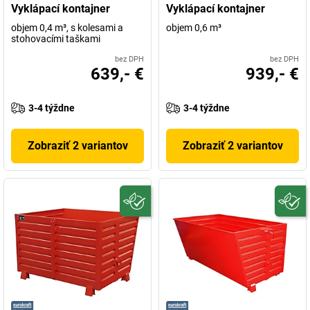
Vyklápací kontajner
Vyklápací kontajner
objem 0,4 m³, s kolesami a
objem 0,6 m³
stohovacími taškami
bez DPH
bez DPH
639,- €
939,- €
3-4 týždne
3-4 týždne
Zobraziť 2 variantov
Zobraziť 2 variantov