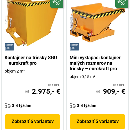
Kontajner na triesky SGU
Mini vyklápací kontajner
– eurokraft pro
malých rozmerov na
triesky – eurokraft pro
objem 2 m³
objem 0,15 m³
bez DPH
bez DPH
2.975,- €
909,- €
od
od
3-4 týždne
3-4 týždne
Zobraziť 6 variantov
Zobraziť 5 variantov