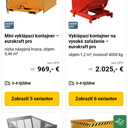
Mini vyklápací kontajner –
Vyklápací kontajner na
eurokraft pro
vysoké zaťaženie –
eurokraft pro
nízka násypná hrana, objem
0,46 m³
objem 1,2 m³, nosnosť 4000 kg
bez DPH
bez DPH
969,- €
2.025,- €
od
od
3-4 týždne
3-4 týždne
Zobraziť 5 variantov
Zobraziť 6 variantov