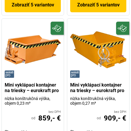
Zobraziť 5 variantov
Zobraziť 5 variantov
Mini vyklápací kontajner
Mini vyklápací kontajner
na triesky – eurokraft pro
na triesky – eurokraft pro
nízka konštrukčná výška,
nízka konštrukčná výška,
objem 0,23 m³
objem 0,27 m³
bez DPH
bez DPH
859,- €
909,- €
od
od