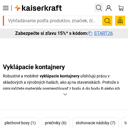
ete to urgentne? Vybrané bestsellery doručíme do 72 hodín. Objavte 
Vyhľadá
START26
Zabezpečte si zľavu 15%* s kódom:
Vyklápacie kontajnery
Robustné a mobilné:
vyklápacie kontajnery
uľahčujú prácu v
skladových a výrobných halách, ako aj na staveniskách. Pretože s
nimi môžete materiály premiestňovať z bodu A do bodu B alebo ich
skladovať. Či už ide o výklopné kontajnery pre vidlicové stohovače,
kontajnery na šrot alebo nádrže na triesky – objavte praktických
pomocníkov na vnútropodnikovú prepravu alebo na dočasné
uskladnenie výrobného odpadu v internetovom obchode na
kaiserkraft
.
plechové boxy (1)
priečniky (6)
stohovacie nádoby (7)
t