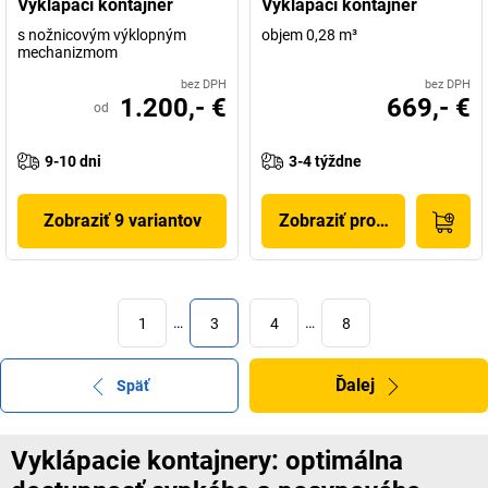
Vyklápací kontajner
Vyklápací kontajner
s nožnicovým výklopným
objem 0,28 m³
mechanizmom
bez DPH
bez DPH
1.200,- €
669,- €
od
9-10 dni
3-4 týždne
Zobraziť 9 variantov
Zobraziť produkt
1
…
3
4
…
8
Ďalej
Späť
Vyklápacie kontajnery: optimálna