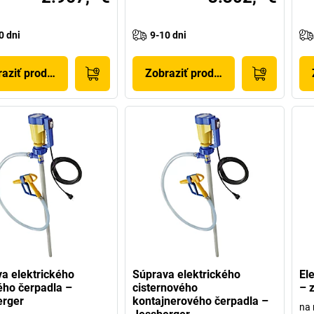
0 dni
9-10 dni
aziť produkt
Zobraziť produkt
a elektrického
Súprava elektrického
El
ho čerpadla –
cisternového
– 
erger
kontajnerového čerpadla –
na 