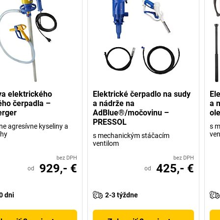
a elektrického
Elektrické čerpadlo na sudy
El
ho čerpadla –
a nádrže na
a 
erger
AdBlue®/močovinu –
ol
PRESSOL
ne agresívne kyseliny a
s 
úhy
ven
s mechanickým stáčacím
ventilom
bez DPH
bez DPH
929,- €
425,- €
od
od
0 dni
2-3 týždne