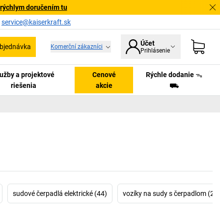
 rýchlym doručením tu
a
service@kaiserkraft.sk
Účet
bjednávka
Komerční zákazníci
Prihlásenie
užby a projektové
Cenové
Rýchle dodanie ᯓ
riešenia
akcie
⛟
sudové čerpadlá elektrické (44)
vozíky na sudy s čerpadlom (2)