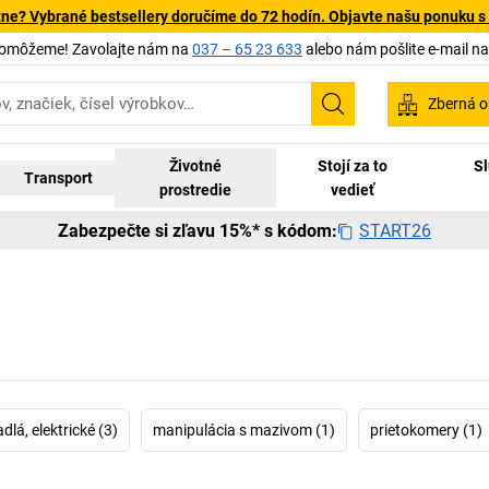
tne? Vybrané bestsellery doručíme do 72 hodín. Objavte našu ponuku s
pomôžeme! Zavolajte nám na
037 – 65 23 633
alebo nám pošlite e-mail n
Zberná o
Vyhľadávanie
Životné
Stojí za to
Sl
Transport
prostredie
vedieť
START26
Zabezpečte si zľavu 15%* s kódom:
dlá, elektrické (3)
manipulácia s mazivom (1)
prietokomery (1)