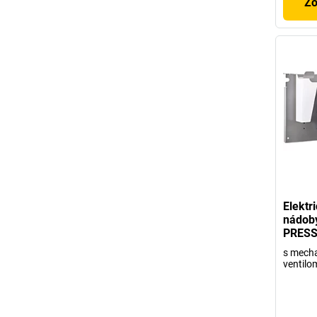
Zo
Elektr
nádob
PRES
s mech
ventilo