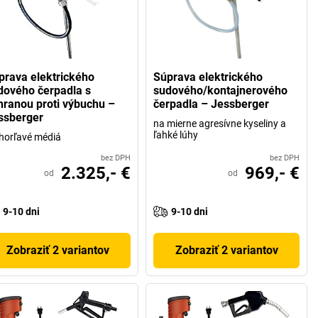
prava elektrického
Súprava elektrického
dového čerpadla s
sudového/kontajnerového
hranou proti výbuchu –
čerpadla – Jessberger
ssberger
na mierne agresívne kyseliny a
ľahké lúhy
horľavé médiá
bez DPH
bez DPH
2.325,- €
969,- €
od
od
9-10 dni
9-10 dni
Zobraziť 2 variantov
Zobraziť 2 variantov