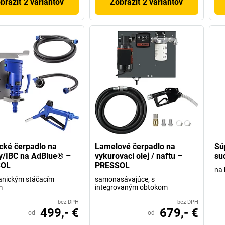
braziť 2 variantov
Zobraziť 2 variantov
ické čerpadlo na
Lamelové čerpadlo na
Sú
y/IBC na AdBlue® –
vykurovací olej / naftu –
su
SOL
PRESSOL
na 
anickým stáčacím
samonasávajúce, s
m
integrovaným obtokom
bez DPH
bez DPH
499,- €
679,- €
od
od