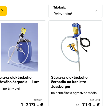
Triedenie:
Relevantné
prava elektrického
Súprava elektrického
dového čerpadla – Lutz
čerpadla na kanistre –
Jessberger
minerálny olej
na neutrálne a agresívne médiá
bez DPH
bez DPH
1.279,- €
719,- €
od