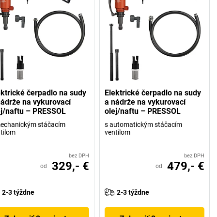
ektrické čerpadlo na sudy
Elektrické čerpadlo na sudy
nádrže na vykurovací
a nádrže na vykurovací
ej/naftu – PRESSOL
olej/naftu – PRESSOL
mechanickým stáčacím
s automatickým stáčacím
tilom
ventilom
bez DPH
bez DPH
329,- €
479,- €
od
od
2-3 týždne
2-3 týždne