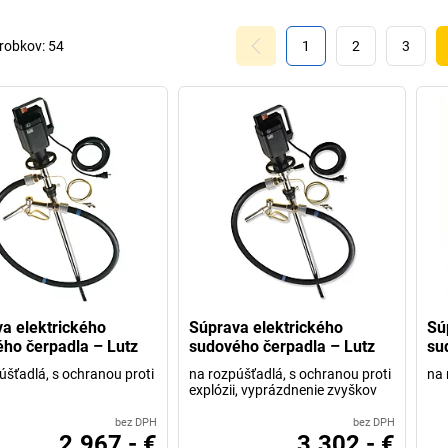
robkov:
54
1
2
3
a elektrického
Súprava elektrického
Sú
ho čerpadla – Lutz
sudového čerpadla – Lutz
su
úšťadlá, s ochranou proti
na rozpúšťadlá, s ochranou proti
na 
explózii, vyprázdnenie zvyškov
bez DPH
bez DPH
2.967,- €
3.302,- €