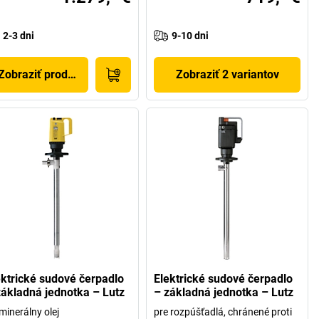
2-3 dni
9-10 dni
Zobraziť produkt
Zobraziť 2 variantov
ektrické sudové čerpadlo
Elektrické sudové čerpadlo
základná jednotka – Lutz
– základná jednotka – Lutz
minerálny olej
pre rozpúšťadlá, chránené proti