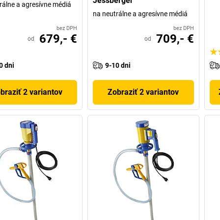
Jessberger
rálne a agresívne médiá
na neutrálne a agresívne médiá
bez DPH
bez DPH
679,- €
709,- €
od
od
0 dni
9-10 dni
braziť 2 variantov
Zobraziť 2 variantov