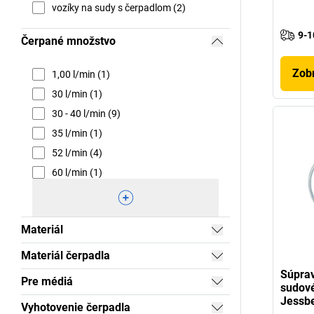
vozíky na sudy s čerpadlom (2)
9-1
Čerpané množstvo
Zobr
1,00 l/min (1)
30 l/min (1)
30 - 40 l/min (9)
35 l/min (1)
52 l/min (4)
60 l/min (1)
Materiál
Materiál čerpadla
Súprav
Pre médiá
sudové
Jessb
Vyhotovenie čerpadla