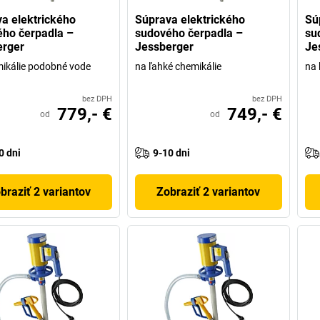
a elektrického
Súprava elektrického
Sú
ho čerpadla –
sudového čerpadla –
su
erger
Jessberger
Je
ikálie podobné vode
na ľahké chemikálie
na 
bez DPH
bez DPH
779,- €
749,- €
od
od
0 dni
9-10 dni
braziť 2 variantov
Zobraziť 2 variantov