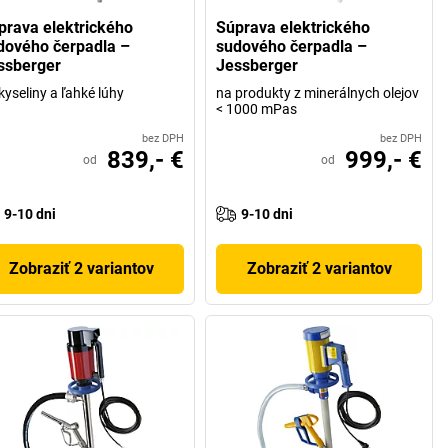
prava elektrického
Súprava elektrického
dového čerpadla –
sudového čerpadla –
ssberger
Jessberger
kyseliny a ľahké lúhy
na produkty z minerálnych olejov
< 1000 mPas
bez DPH
bez DPH
839,- €
999,- €
od
od
9-10 dni
9-10 dni
Zobraziť 2 variantov
Zobraziť 2 variantov