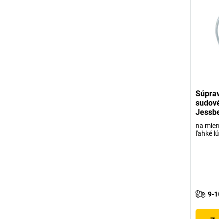
Súprav
sudové
Jessb
na mier
ľahké l
9-1