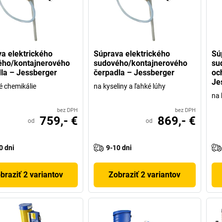
a elektrického
Súprava elektrického
Sú
ého/kontajnerového
sudového/kontajnerového
su
la – Jessberger
čerpadla – Jessberger
oc
Je
é chemikálie
na kyseliny a ľahké lúhy
na 
bez DPH
bez DPH
759,- €
869,- €
od
od
0 dni
9-10 dni
braziť 2 variantov
Zobraziť 2 variantov