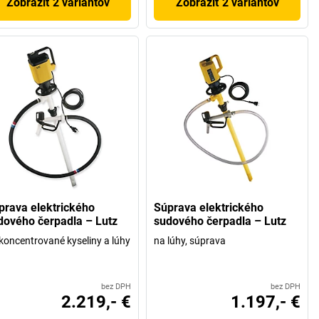
Zobraziť 2 variantov
Zobraziť 2 variantov
prava elektrického
Súprava elektrického
dového čerpadla – Lutz
sudového čerpadla – Lutz
koncentrované kyseliny a lúhy
na lúhy, súprava
bez DPH
bez DPH
2.219,- €
1.197,- €