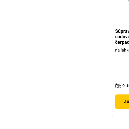
Súprav
sudov
čerpad
na ľahk
9-1
Zo