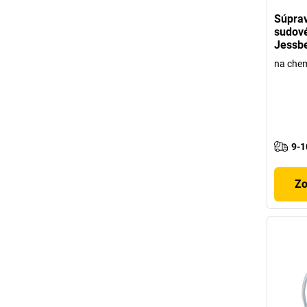
Súprav
sudové
Jessb
na chem
9-1
Zo