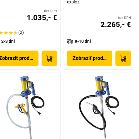
explózii
bez DPH
1.035,- €
bez DPH
2.265,- €
(2)
2-3 dni
9-10 dni
Zobraziť produkt
Zobraziť produkt