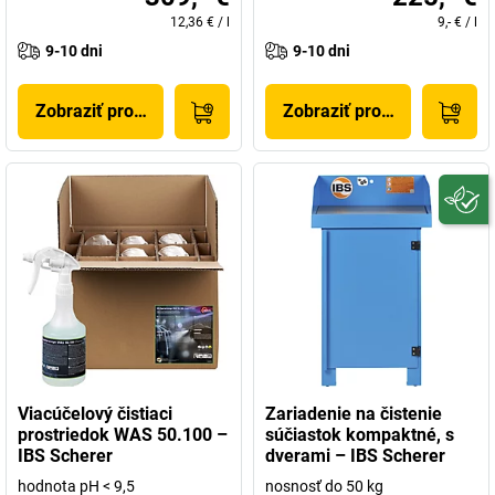
12,36 €
/
l
9,- €
/
l
9-10 dni
9-10 dni
Zobraziť produkt
Zobraziť produkt
Viacúčelový čistiaci
Zariadenie na čistenie
prostriedok WAS 50.100 –
súčiastok kompaktné, s
IBS Scherer
dverami – IBS Scherer
hodnota pH < 9,5
nosnosť do 50 kg