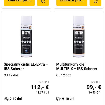
Zobraziť produkt
Zobraziť produkt
Špeciálny čistič EL/Extra –
Multifunkčný olej
IBS Scherer
MULTIFIX – IBS Scherer
OJ 12 dóz
OJ 12 dóz
bez DPH
bez DPH
112,- €
99,- €
18,67 €
/
l
16,50 €
/
l
9-10 dni
9-10 dni