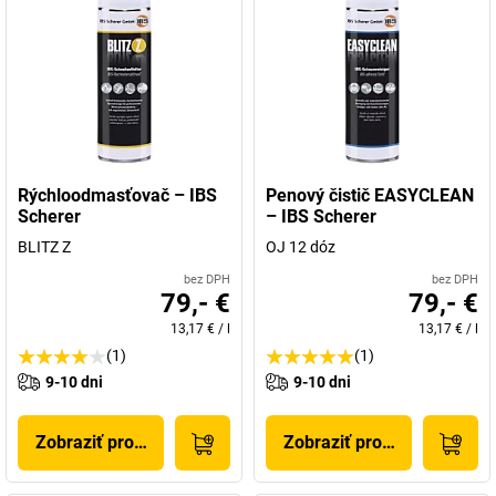
Rýchloodmasťovač – IBS
Penový čistič EASYCLEAN
Scherer
– IBS Scherer
BLITZ Z
OJ 12 dóz
bez DPH
bez DPH
79,- €
79,- €
13,17 €
/
l
13,17 €
/
l
(1)
(1)
9-10 dni
9-10 dni
Zobraziť produkt
Zobraziť produkt