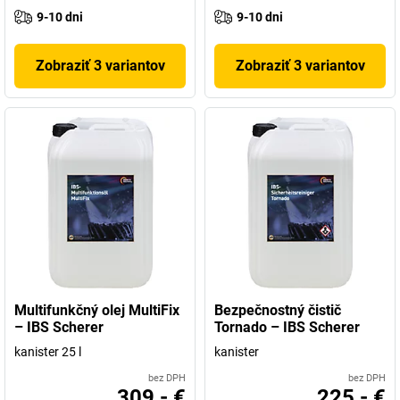
9-10 dni
9-10 dni
Zobraziť 3 variantov
Zobraziť 3 variantov
Multifunkčný olej MultiFix
Bezpečnostný čistič
– IBS Scherer
Tornado – IBS Scherer
kanister 25 l
kanister
bez DPH
bez DPH
309,- €
225,- €