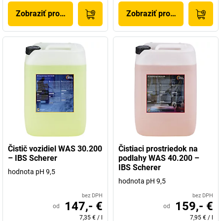
Zobraziť produkt
Zobraziť produkt
Čistič vozidiel WAS 30.200
Čistiaci prostriedok na
– IBS Scherer
podlahy WAS 40.200 –
IBS Scherer
hodnota pH 9,5
hodnota pH 9,5
bez DPH
bez DPH
147,- €
159,- €
od
od
7,35 €
/
l
7,95 €
/
l