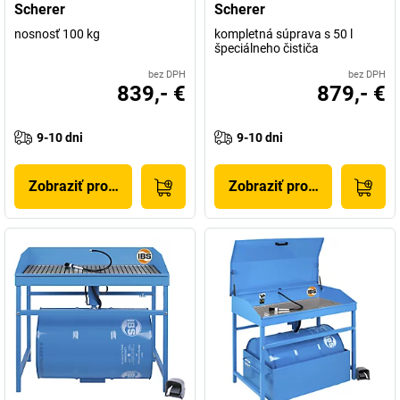
Scherer
Scherer
nosnosť 100 kg
kompletná súprava s 50 l
špeciálneho čističa
bez DPH
bez DPH
839,- €
879,- €
9-10 dni
9-10 dni
Zobraziť produkt
Zobraziť produkt