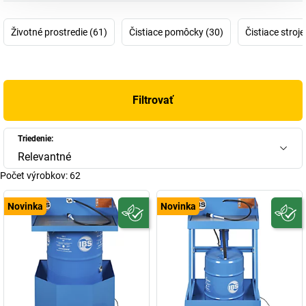
šetriacim zdroje zaručujeme maximálnu čistotu a bezpečnosť. Ako
spoľahlivý partner pre priemysel a dielne v celej Európe sa
Životné prostredie (61)
Čistiace pomôcky (30)
Čistiace stroje
zasadzujeme za bezpečné, udržateľné a výkonné čistenie.
Filtrovať
Triedenie:
Relevantné
Počet výrobkov:
62
Novinka
Novinka