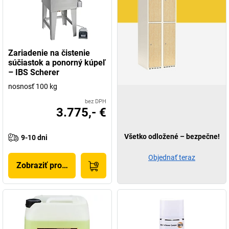
Zariadenie na čistenie
súčiastok a ponorný kúpeľ
– IBS Scherer
nosnosť 100 kg
bez DPH
3.775,- €
Všetko odložené – bezpečne!
9-10 dni
Objednať teraz
Zobraziť produkt