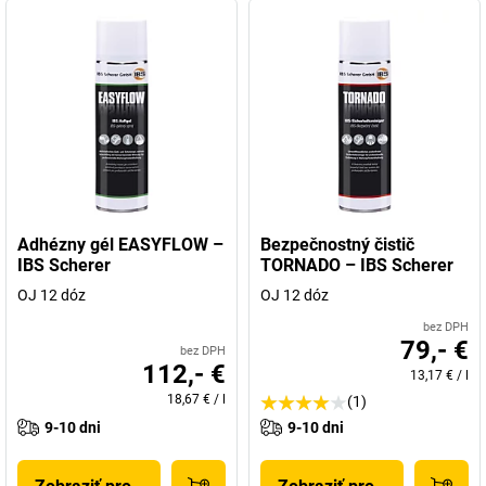
Adhézny gél EASYFLOW –
Bezpečnostný čistič
IBS Scherer
TORNADO – IBS Scherer
OJ 12 dóz
OJ 12 dóz
bez DPH
79,- €
bez DPH
112,- €
13,17 €
/
l
18,67 €
/
l
(1)
9-10 dni
9-10 dni