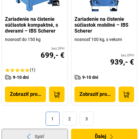
Zariadenie na čistenie
Zariadenie na čistenie
súčiastok kompaktné, s
súčiastok mobilné – IBS
dverami – IBS Scherer
Scherer
nosnosť do 150 kg
nosnosť 100 kg, s vekom
bez DPH
699,- €
bez DPH
939,- €
(1)
9-10 dni
9-10 dni
Zobraziť produkt
Zobraziť produkt
1
2
3
Ďalej
Späť