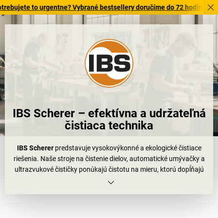
te to urgentne? Vybrané bestsellery doručíme do 72 hodín. Objavte na
IBS Scherer – efektívna a udržateľná
čistiaca technika
IBS Scherer
predstavuje vysokovýkonné a ekologické čistiace
riešenia. Naše stroje na čistenie dielov, automatické umývačky a
ultrazvukové čističky ponúkajú čistotu na mieru, ktorú dopĺňajú
špeciálne čistiace prostriedky, inovatívne koncepcie recyklácie a
technické spreje a produkty na údržbu.
Ponúkame
značkovú kvalitu made in Germany
a združujeme
produkty, poradenstvo a servis z jedného zdroja. Vďaka riešeniam