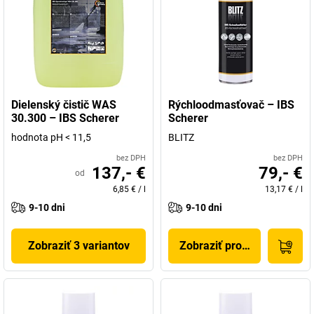
Dielenský čistič WAS
Rýchloodmasťovač – IBS
30.300 – IBS Scherer
Scherer
hodnota pH < 11,5
BLITZ
bez DPH
bez DPH
137,- €
79,- €
od
6,85 €
/
l
13,17 €
/
l
9-10 dni
9-10 dni
Zobraziť 3 variantov
Zobraziť produkt