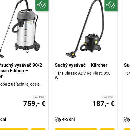
suchý vysávač 90/2
Suchý vysávač – Kärcher
Su
ssic Edition –
11/1 Classic ADV Re!Plast, 850
15/
er
W
oba z ušľachtilej ocele,
bez DPH
bez DPH
759,- €
187,- €
 dni
4-5 dni