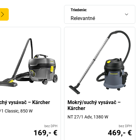
Triedenie:
Relevantné
chý vysávač – Kärcher
Mokrý/suchý vysávač –
Kärcher
/1 Classic, 850 W
NT 27/1 Adv, 1380 W
bez DPH
bez DPH
169,- €
469,- €