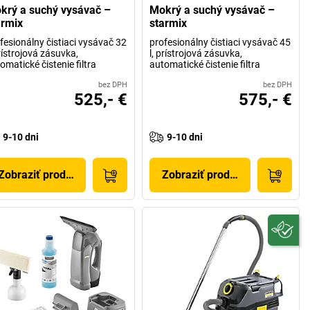
krý a suchý vysávač –
Mokrý a suchý vysávač –
armix
starmix
fesionálny čistiaci vysávač 32
profesionálny čistiaci vysávač 45
prístrojová zásuvka,
l, prístrojová zásuvka,
omatické čistenie filtra
automatické čistenie filtra
bez DPH
bez DPH
525,- €
575,- €
9-10 dni
9-10 dni
Zobraziť produkt
Zobraziť produkt