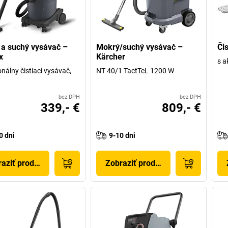
a suchý vysávač –
Mokrý/suchý vysávač –
Či
x
Kärcher
s 
onálny čistiaci vysávač,
NT 40/1 TactTeL 1200 W
bez DPH
bez DPH
339,- €
809,- €
0 dni
9-10 dni
aziť produkt
Zobraziť produkt