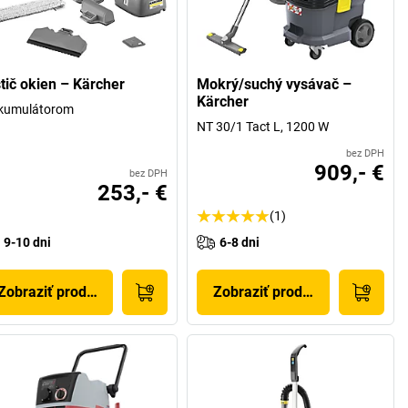
stič okien – Kärcher
Mokrý/suchý vysávač –
Kärcher
akumulátorom
NT 30/1 Tact L, 1200 W
bez DPH
909,- €
bez DPH
253,- €
(1)
9-10 dni
6-8 dni
Zobraziť produkt
Zobraziť produkt