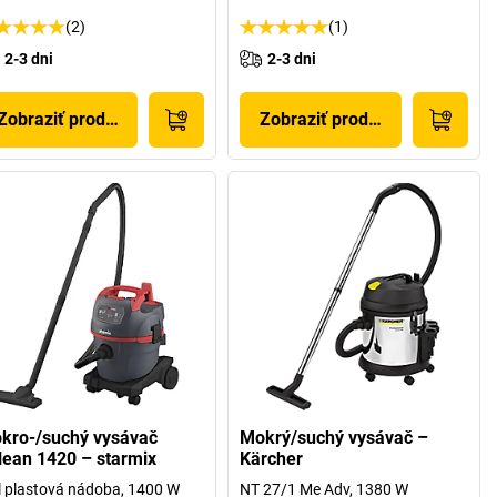
(2)
(1)
2-3 dni
2-3 dni
Zobraziť produkt
Zobraziť produkt
kro-/suchý vysávač
Mokrý/suchý vysávač –
lean 1420 – starmix
Kärcher
l plastová nádoba, 1400 W
NT 27/1 Me Adv, 1380 W