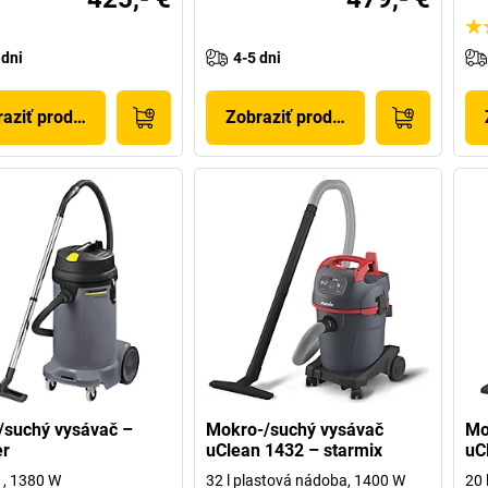
 dni
4-5 dni
aziť produkt
Zobraziť produkt
/suchý vysávač –
Mokro-/suchý vysávač
Mo
er
uClean 1432 – starmix
uC
1, 1380 W
32 l plastová nádoba, 1400 W
20 