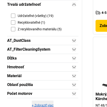
Trvalá udržateľnosť
4-5
Udržateľné (všetky) (19)
Recyklovateľné (1)
Zobr
Z recyklovaného materiálu (5)
AT_DustClass
AT_FilterCleaningSystem
Dĺžka
Hmotnosť
Materiál
Oblasť použitia
Počet motorov
Mokrý
Kärch
+
Zobraziť viac
NT 48/