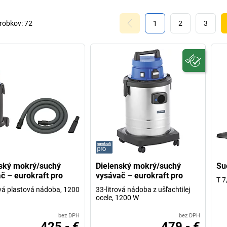
robkov:
72
1
2
3
ský mokrý/suchý
Dielenský mokrý/suchý
Su
č – eurokraft pro
vysávač – eurokraft pro
T 7
ová plastová nádoba, 1200
33-litrová nádoba z ušľachtilej
ocele, 1200 W
bez DPH
bez DPH
425,- €
479,- €