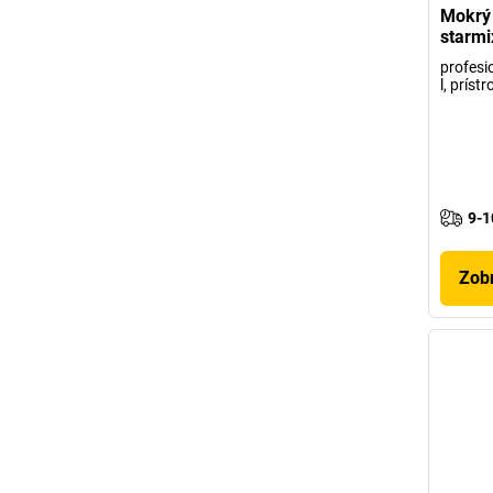
Mokrý 
starmi
profesi
l, príst
9-1
Zobr