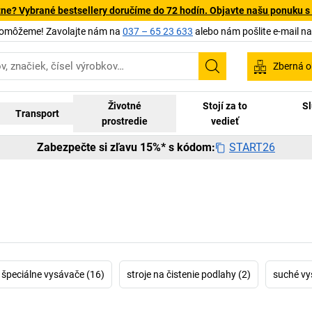
tne? Vybrané bestsellery doručíme do 72 hodín. Objavte našu ponuku s
pomôžeme! Zavolajte nám na
037 – 65 23 633
alebo nám pošlite e-mail n
Zberná o
Vyhľadávanie
Životné
Stojí za to
Sl
Transport
prostredie
vedieť
START26
Zabezpečte si zľavu 15%* s kódom:
špeciálne vysávače (16)
stroje na čistenie podlahy (2)
suché vy