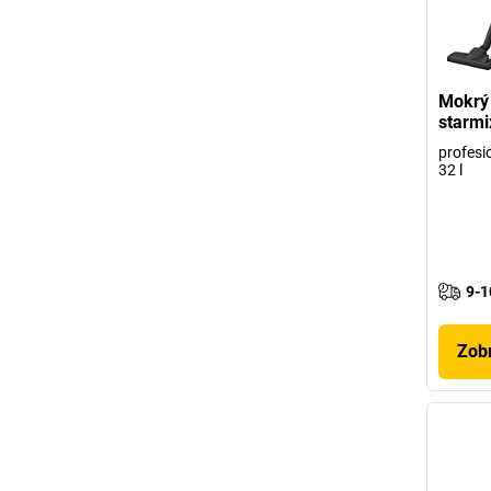
Mokrý 
starmi
profesi
32 l
9-1
Zobr