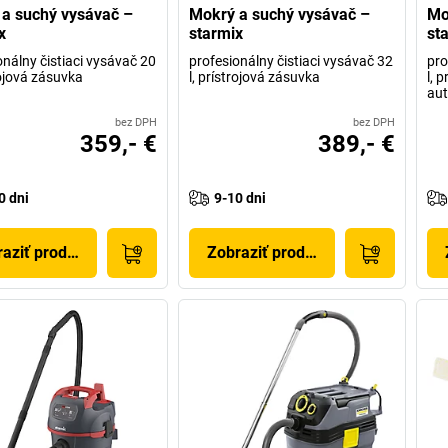
a suchý vysávač –
Mokrý a suchý vysávač –
Mo
x
starmix
st
onálny čistiaci vysávač 20
profesionálny čistiaci vysávač 32
pro
rojová zásuvka
l, prístrojová zásuvka
l, 
aut
bez DPH
bez DPH
359,- €
389,- €
0 dni
9-10 dni
aziť produkt
Zobraziť produkt