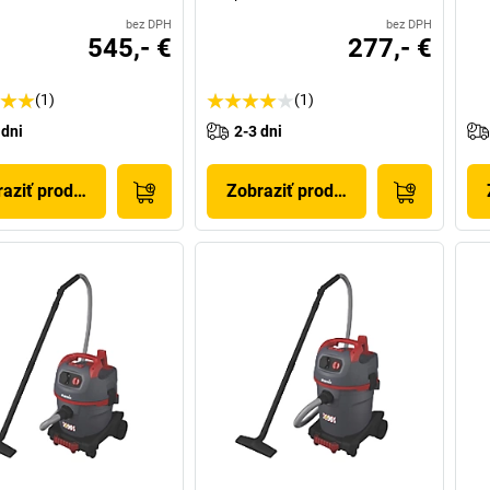
bez DPH
bez DPH
545,- €
277,- €
(1)
(1)
 dni
2-3 dni
aziť produkt
Zobraziť produkt