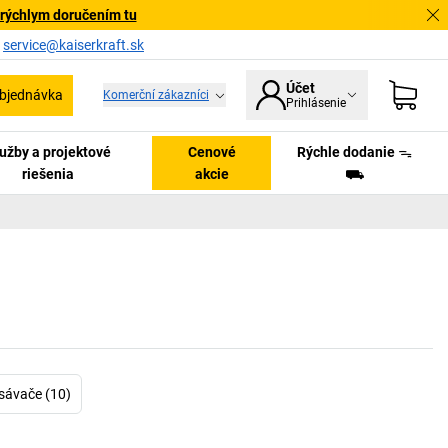
 rýchlym doručením tu
a
service@kaiserkraft.sk
Účet
bjednávka
Komerční zákazníci
Prihlásenie
užby a projektové
Cenové
Rýchle dodanie ᯓ
riešenia
akcie
⛟
sávače (10)