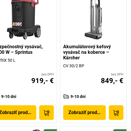
zpečnostný vysávač,
Akumulátorový kefový
00 W – Sprintus
vysávač na koberce –
Kärcher
ftiX 50 L
CV 30/2 BP
bez DPH
bez DPH
919,- €
849,- €
9-10 dni
9-10 dni
Zobraziť produkt
Zobraziť produkt