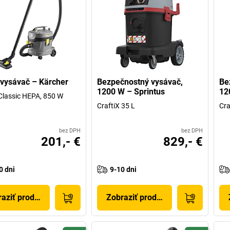
vysávač – Kärcher
Bezpečnostný vysávač,
Be
1200 W – Sprintus
12
Classic HEPA, 850 W
CraftiX 35 L
Cra
bez DPH
bez DPH
201,- €
829,- €
0 dni
9-10 dni
aziť produkt
Zobraziť produkt