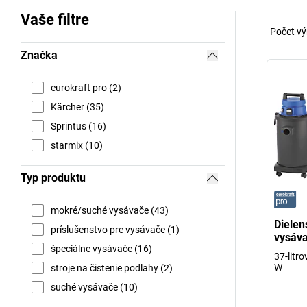
Vaše filtre
Počet vý
Značka
eurokraft pro (2)
Kärcher (35)
Sprintus (16)
starmix (10)
Typ produktu
mokré/suché vysávače (43)
Dielen
príslušenstvo pre vysávače (1)
vysáva
špeciálne vysávače (16)
37-litr
W
stroje na čistenie podlahy (2)
suché vysávače (10)