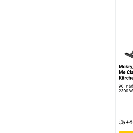
Mokrý/
Me Cla
Kärch
90 l nád
2300 W
4-5