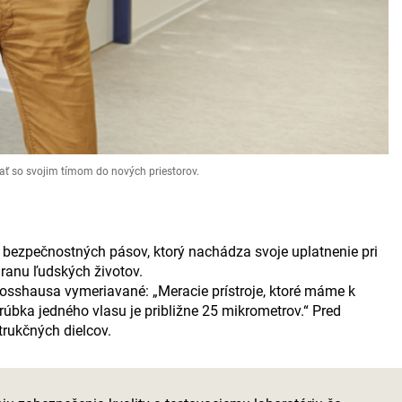
ať so svojim tímom do nových priestorov.
 bezpečnostných pásov, ktorý nachádza svoje uplatnenie pri
hranu ľudských životov.
rosshausa vymeriavané: „Meracie prístroje, ktoré máme k
rúbka jedného vlasu je približne 25 mikrometrov.“ Pred
rukčných dielcov.