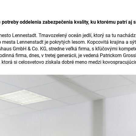
otreby oddelenia zabezpečenia kvality, ku ktorému patrí aj s
mesto Lennestadt. Tmavozelený oceán jedlí, ktorý sa tu nachádz
esta Lennenstadt je pokrytých lesom. Kopcovitá krajina a sýta
shaus GmbH & Co. KG, stredne veľká firma, s kľúčovými kompeten
 rodinná firma, dnes, v tretej generácii, je vedená Patrickom G
a, ktorá si celosvetovo získala dobré meno medzi kovospracujú