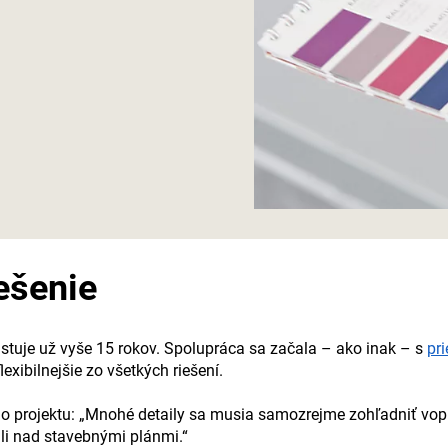
iešenie
stuje už vyše 15 rokov. Spolupráca sa začala – ako inak – s
pr
exibilnejšie zo všetkých riešení.
o projektu: „Mnohé detaily sa musia samozrejme zohľadniť vopre
ali nad stavebnými plánmi.“