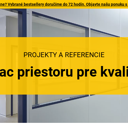
tne? Vybrané bestsellery doručíme do 72 hodín. Objavte našu ponuku s
PROJEKTY A REFERENCIE
ac priestoru pre kval