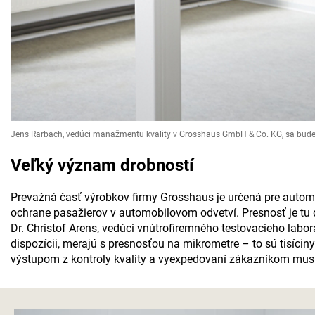
Jens Rarbach, vedúci manažmentu kvality v Grosshaus GmbH & Co. KG, sa bude v
Veľký význam drobností
Prevažná časť výrobkov firmy Grosshaus je určená pre automo
ochrane pasažierov v automobilovom odvetví. Presnosť je tu d
Dr. Christof Arens, vedúci vnútrofiremného testovacieho labo
dispozícii, merajú s presnosťou na mikrometre – to sú tisícin
výstupom z kontroly kvality a vyexpedovaní zákazníkom musí