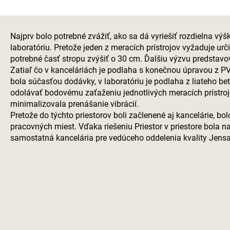
Najprv bolo potrebné zvážiť, ako sa dá vyriešiť rozdielna v
laboratóriu. Pretože jeden z meracích prístrojov vyžaduje urč
potrebné časť stropu zvýšiť o 30 cm. Ďalšiu výzvu predstavo
Zatiaľ čo v kanceláriách je podlaha s konečnou úpravou z P
bola súčasťou dodávky, v laboratóriu je podlaha z liateho b
odolávať bodovému zaťaženiu jednotlivých meracích prístro
minimalizovala prenášanie vibrácií.
Pretože do týchto priestorov boli začlenené aj kancelárie, bol
pracovných miest. Vďaka riešeniu Priestor v priestore bola n
samostatná kancelária pre vedúceho oddelenia kvality Jens