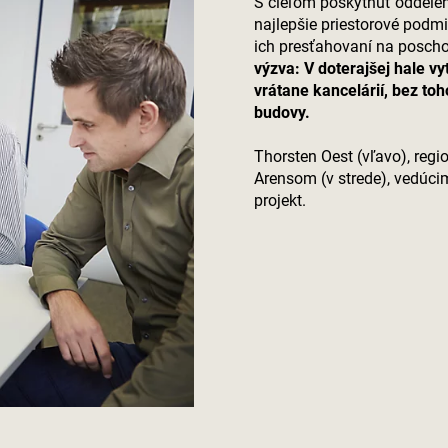
S cieľom poskytnúť oddelen
najlepšie priestorové podmi
ich presťahovaní na posch
výzva: V doterajšej hale vy
vrátane kancelárií, bez to
budovy.
Thorsten Oest (vľavo), reg
Arensom (v strede), vedúci
projekt.