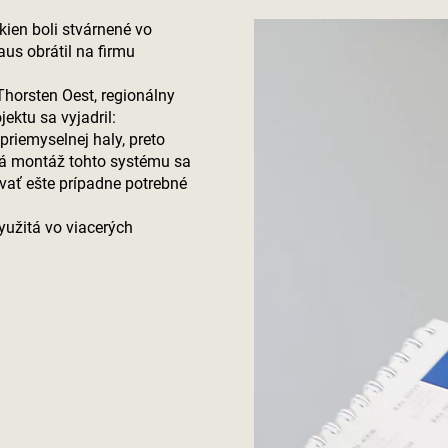
ien boli stvárnené vo
aus obrátil na firmu
 Thorsten Oest, regionálny
ektu sa vyjadril:
priemyselnej haly, preto
á montáž tohto systému sa
vať ešte prípadne potrebné
yužitá vo viacerých