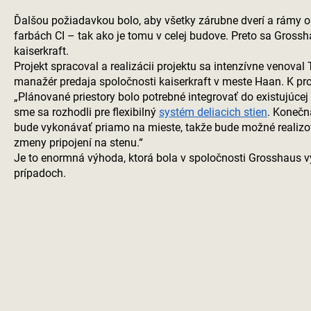
Ďalšou požiadavkou bolo, aby všetky zárubne dverí a rámy ok
farbách CI – tak ako je tomu v celej budove. Preto sa Grossh
kaiserkraft
.
Projekt spracoval a realizácii projektu sa intenzívne venoval
manažér predaja spoločnosti
kaiserkraft
v meste Haan. K proj
„Plánované priestory bolo potrebné integrovať do existujúcej 
sme sa rozhodli pre flexibilný
systém deliacich stien
. Konečn
bude vykonávať priamo na mieste, takže bude možné realizo
zmeny pripojení na stenu.“
Je to enormná výhoda, ktorá bola v spoločnosti Grosshaus v
prípadoch.