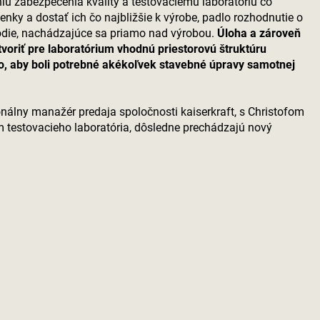
iu zabezpečenia kvality a testovaciemu laboratóriu čo
enky a dostať ich čo najbližšie k výrobe, padlo rozhodnutie o
odie, nachádzajúce sa priamo nad výrobou.
Úloha a zároveň
tvoriť pre laboratórium vhodnú priestorovú štruktúru
ho, aby boli potrebné akékoľvek stavebné úpravy samotnej
ionálny manažér predaja spoločnosti
kaiserkraft
, s Christofom
m testovacieho laboratória, dôsledne prechádzajú nový