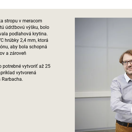
ýška stropu v meracom
itú údržbovú výšku, bolo
vala podlahová krytina.
VC hrúbky 2,4 mm, ktorá
etónu, aby bola schopná
jov a zároveň
o potrebné vytvoriť až 25
apríklad vytvorená
a Rarbacha.