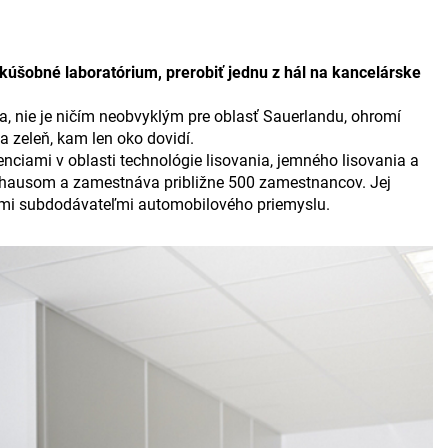
kúšobné laboratórium, prerobiť jednu z hál na kancelárske
a, nie je ničím neobvyklým pre oblasť Sauerlandu, ohromí
 zeleň, kam len oko dovidí.
ciami v oblasti technológie lisovania, jemného lisovania a
rosshausom a zamestnáva približne 500 zamestnancov. Jej
cimi subdodávateľmi automobilového priemyslu.