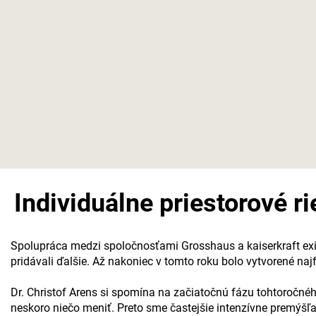
Individuálne priestorové r
Spolupráca medzi spoločnosťami Grosshaus a
kaiserkraft
exi
pridávali ďalšie. Až nakoniec v tomto roku bolo vytvorené najfl
Dr. Christof Arens si spomína na začiatočnú fázu tohtoročnéh
neskoro niečo meniť. Preto sme častejšie intenzívne premýšľ