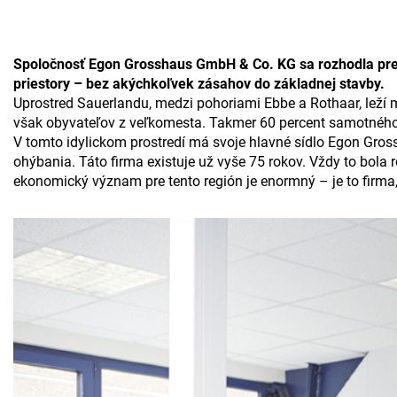
Spoločnosť Egon Grosshaus GmbH & Co. KG sa rozhodla pre p
priestory – bez akýchkoľvek zásahov do základnej stavby.
Uprostred Sauerlandu, medzi pohoriami Ebbe a Rothaar, leží 
však obyvateľov z veľkomesta. Takmer 60 percent samotného m
V tomto idylickom prostredí má svoje hlavné sídlo Egon Gros
ohýbania. Táto firma existuje už vyše 75 rokov. Vždy to bola
ekonomický význam pre tento región je enormný – je to firm