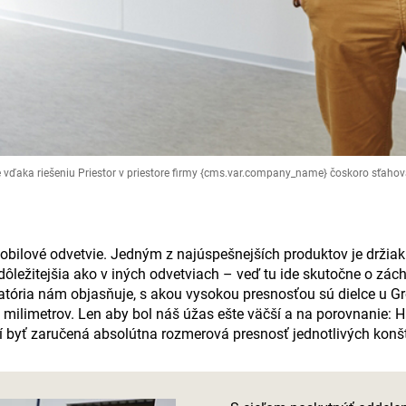
ďaka riešeniu Priestor v priestore firmy {cms.var.company_name} čoskoro sťahov
bilové odvetvie. Jedným z najúspešnejších produktov je držiak
ôležitejšia ako v iných odvetviach – veď tu ide skutočne o zác
ratória nám objasňuje, s akou vysokou presnosťou sú dielce u G
y milimetrov. Len aby bol náš úžas ešte väčší a na porovnanie: H
 byť zaručená absolútna rozmerová presnosť jednotlivých konšt