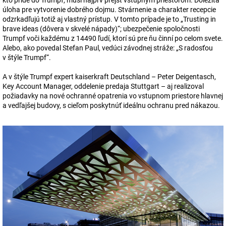
kto príde do Trumpf, musí najprv prejsť vstupným priestorom. Dôležitá
úloha pre vytvorenie dobrého dojmu. Stvárnenie a charakter recepcie
odzrkadľujú totiž aj vlastný prístup. V tomto prípade je to „Trusting in
brave ideas (dôvera v skvelé nápady)“; ubezpečenie spoločnosti
Trumpf voči každému z 14490 ľudí, ktorí sú pre ňu činní po celom svete.
Alebo, ako povedal Stefan Paul, vedúci závodnej stráže: „S radosťou
v štýle Trumpf“.
A v štýle Trumpf expert
kaiserkraft
Deutschland – Peter Deigentasch,
Key Account Manager, oddelenie predaja Stuttgart – aj realizoval
požiadavky na nové ochranné opatrenia vo vstupnom priestore hlavnej
a vedľajšej budovy, s cieľom poskytnúť ideálnu ochranu pred nákazou.