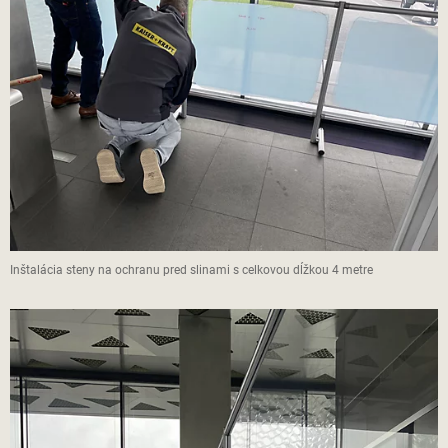
Inštalácia steny na ochranu pred slinami s celkovou dĺžkou 4 metre