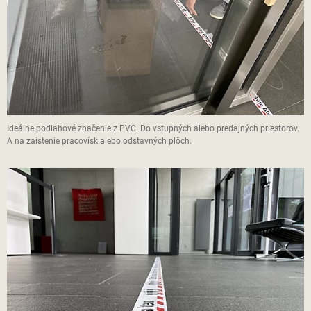
Ideálne podlahové značenie z PVC. Do vstupných alebo predajných priestorov.
A na zaistenie pracovísk alebo odstavných plôch.