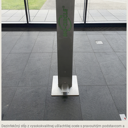
Dezinfekčný stĺp z vysokokvalitnej ušľachtilej ocele s pravouhlým podstavcom a