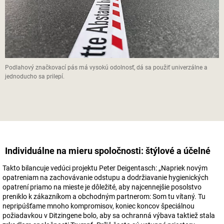
Podlahový značkovací pás má vysokú odolnosť, dá sa použiť univerzálne a
jednoducho sa prilepí.
Individuálne na mieru spoločnosti: štýlové a účelné
Takto bilancuje vedúci projektu Peter Deigentasch: „Napriek novým
opatreniam na zachovávanie odstupu a dodržiavanie hygienických
opatrení priamo na mieste je dôležité, aby najcennejšie posolstvo
preniklo k zákazníkom a obchodným partnerom: Som tu vítaný. Tu
nepripúšťame mnoho kompromisov, koniec koncov špeciálnou
požiadavkou v Ditzingene bolo, aby sa ochranná výbava taktiež stala