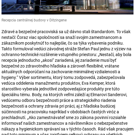
Recepcia centrálnej budovy v Ditzingene
Zdravé a bezpečné pracoviská sa už dávno stali štandardom. To však
nestačí: Čoraz viac spoločností sa snaží svojim zamestnancom a
zákazníkom poskytnúť to najlepšie, čo sa týka vybavenia podniku.
Takto formuloval vedúci závodnej stráže Stefan Paul jednu z výziev na
ochranno-technické rozšírenie vstupného priestoru: „Nestačí, aby bola
recepcia jednoducho „akosi“ zariadená, jej zariadenie musí byť
bezpečné zo zdravotného hľadiska a zároveň flexibilné, vrátane
aktuálnych odporúčaní na zachovanie minimálnej vzdialenosti a
hygieny.“ Výber sortimentu, ktorý tomu zodpovedá, zabezpečovala
vedúca oddelenia manažmentu produktov, Eva Kemper, ktorá
starostlivo vyberala jednotlivé zodpovedajúce produkty pre túto
špeciálnu tému. Body, na ktorých veľmi záleží aj Elmarovi Sanderovi,
vedúcemu odboru bezpečnosti práce a strategického riadenia
bezpečnosti a ochrany zdravia pri práci, aj z hľadiska budúcej
súčinnosti na pracovisku napríklad v obdobiach častých viróz a
prechladnutí. „Ako zamestnávateľ sme zo zákona povinní rozsiahle
informovať našich zamestnancov a návštevníkov o nebezpečenstve
nákazy a hygienickom správaní sa v týchto časoch. Rád však pracujem
nad toto minimum a včas zaisťujem celkovú ochranu na všetkých