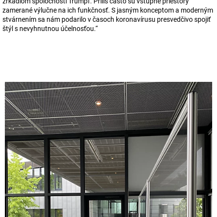
zrkadlom spoločnosti Trumpf. Príliš často sú vstupné priestory
zamerané výlučne na ich funkčnosť. S jasným konceptom a moderným
stvárnením sa nám podarilo v časoch koronavírusu presvedčivo spojiť
štýl s nevyhnutnou účelnosťou.“