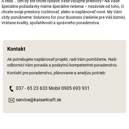
A teda … čím by ste chceli vybaviť Vaše vstupné priestory? Na Vaše
špeciálne požiadavky máme špeciálne riešenia – nezávisle od toho, či
chcete svoje priestory rozširovať, alebo si naplánovať nové. My Vám
vždy ponúkneme: Solutions for your Business (riešenie pre Váš biznis).
Vrátane kvality, spoľahlivosti a správneho poradenstva.
Kontakt
Ak potrebujete naplánovať projekt, radi Vám pomôžeme. Naši
odborníci Vám poradia a poskytnú kompetentné poradenstvo.
Kontakt pre poradenstvo, plánovanie a analýzu potrieb:
037 - 65 23 633 Mobil 0905 693 931
service@kaiserkraft.sk