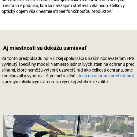
miestach v podniku, kde sa navzájom stretáva veľa osôb. Celkový
optický dojem však nesmie utrpieť funkčnosťou produktov.“
Aj miestnosti sa dokážu usmievať
Za tohto predpokladu bol v úzkej spolupráci s naším dodávateľom FPS
vyvinutý špeciálny model: Namiesto jednotlivých stien na ochranu pred
slinami, ktoré nemôžu vytvoriť uzavretý rad ako celková ochrana, sme
koncipovali a vyhotovili štyri metre dlhú
stenu na ochranu pred slinami
s pevným hliníkovým rámom vo vysokej estetickej kvalite.