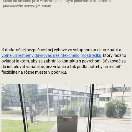
Stena na ochranu pred vírusmi s praktickým podávacím okienkom a
priehľadným akrylovým sklom
K dodatočnej bezpečnostnej výbave vo vstupnom priestore patrí aj
voľne umiestnený dávkovač dezinfekčného prostriedku,
ktorý možno
ovládať lakťom, aby sa zabránilo kontaktu s povrchom. Dávkovač sa
dá inštalovať variabilne, bez vŕtania a tak podľa potreby umiestniť
flexibilne na rôzne miesta v podniku.