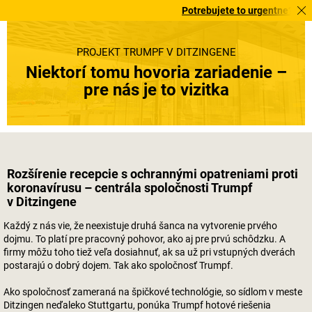
Potrebujete to urgentne? Vybrané bestseller
PROJEKT TRUMPF V DITZINGENE
Niektorí tomu hovoria zariadenie –
pre nás je to vizitka
Rozšírenie recepcie s ochrannými opatreniami proti
koronavírusu – centrála spoločnosti Trumpf
v Ditzingene
Každý z nás vie, že neexistuje druhá šanca na vytvorenie prvého
dojmu. To platí pre pracovný pohovor, ako aj pre prvú schôdzku. A
firmy môžu toho tiež veľa dosiahnuť, ak sa už pri vstupných dverách
postarajú o dobrý dojem. Tak ako spoločnosť Trumpf.
Ako spoločnosť zameraná na špičkové technológie, so sídlom v meste
Ditzingen neďaleko Stuttgartu, ponúka Trumpf hotové riešenia