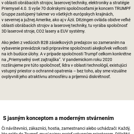
v oblasti obrábacích strojov, laserovej techniky, elektroniky a stratégie
Priemysel 4.0. S vyše 70 dcérskymi spoločnosťami je koncern TRUMPF
Gruppe zastúpený takmer vo všetkých európskych krajinách,
v severnej a južnej Amerike, ako aj v Ázii. Ditzingen ovláda obidve veľké
oblasti obrábacích strojov a laserovej techniky, tu vyrába spoločnosť
3D laserové stroje, CO2 lasery a EUV systémy.
Ako jeden z vedúcich B2B zásielkových predajcov so zameraním na
vybavenie prevádzok radi pripravíme spoločnosti akejkoľvek veľkosti
na ich budúce úlohy. A v prípade spoločnosti Trumpf celkom konkrétne
na „Priemyselný svet zajtrajška“. V pandemickom roku 2020
rozširujeme pre túto spoločnosť, lídra v oblasti technológií, existujúci
vstupný priestor o ochranné opatrenia – bez toho, aby sme vizuálne
ovplyvnili jeho atraktívnu atmosféru a príjemnú diskrétnosť.
S jasným konceptom a moderným stvárnením
Či návštevníci, zákazníci, hostia, zamestnanci alebo uchádzači: Každý,