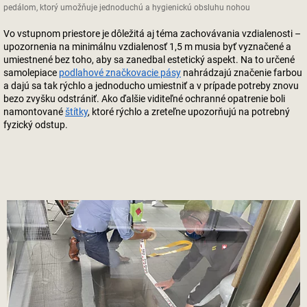
pedálom, ktorý umožňuje jednoduchú a hygienickú obsluhu nohou
Vo vstupnom priestore je dôležitá aj téma zachovávania vzdialenosti –
upozornenia na minimálnu vzdialenosť 1,5 m musia byť vyznačené a
umiestnené bez toho, aby sa zanedbal estetický aspekt. Na to určené
samolepiace
podlahové značkovacie pásy
nahrádzajú značenie farbou
a dajú sa tak rýchlo a jednoducho umiestniť a v prípade potreby znovu
bezo zvyšku odstrániť. Ako ďalšie viditeľné ochranné opatrenie boli
namontované
štítky
, ktoré rýchlo a zreteľne upozorňujú na potrebný
fyzický odstup.