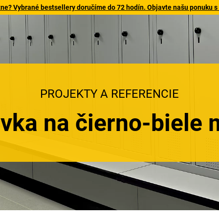
tne? Vybrané bestsellery doručíme do 72 hodín. Objavte našu ponuku s
PROJEKTY A REFERENCIE
vka na čierno-biele 