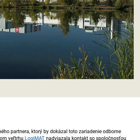
ého partnera, ktorý by dokázal toto zariadenie odborne
ckom veľtrhu
LogiMAT
nadviazala kontakt so spoločnosťou