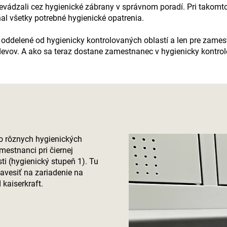
vádzali cez hygienické zábrany v správnom poradí. Pri takomt
al všetky potrebné hygienické opatrenia.
ne oddelené od hygienicky kontrolovaných oblastí a len pre zam
devov. A ako sa teraz dostane zamestnanec v hygienicky kontr
do rôznych hygienických
estnanci pri čiernej
ti (hygienický stupeň 1). Tu
avesiť na zariadenie na
d
kaiserkraft
.