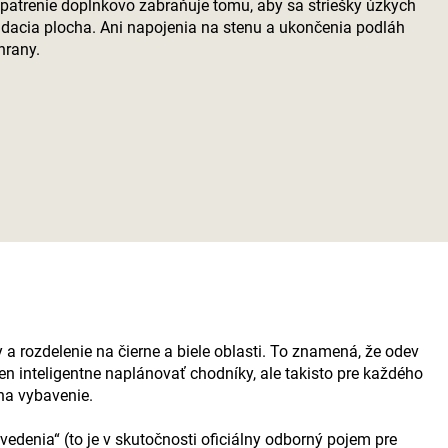
opatrenie doplnkovo zabraňuje tomu, aby sa striešky úzkych
ladacia plocha. Ani napojenia na stenu a ukončenia podláh
hrany.
 a rozdelenie na čierne a biele oblasti. To znamená, že odev
en inteligentne naplánovať chodníky, ale takisto pre každého
na vybavenie.
edenia“ (to je v skutočnosti oficiálny odborný pojem pre