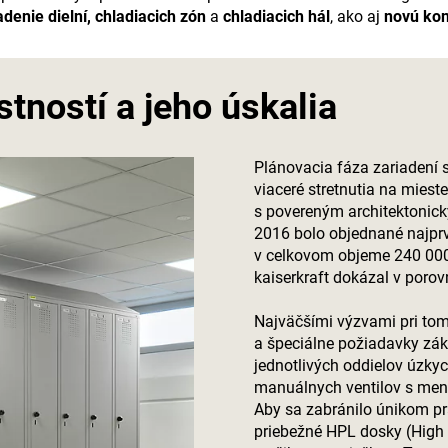
adenie dielní, chladiacich zón
a
chladiacich hál
, ako aj
novú kon
tností a jeho úskalia
Plánovacia fáza zariadení s
viaceré stretnutia na mieste
s povereným architektonick
2016 bolo objednané najpr
v celkovom objeme 240 000.
kaiserkraft
dokázal v porovn
Najväčšími výzvami pri tomt
a špeciálne požiadavky záka
jednotlivých oddielov úzky
manuálnych ventilov s meno
Aby sa zabránilo únikom pra
priebežné HPL dosky (High 