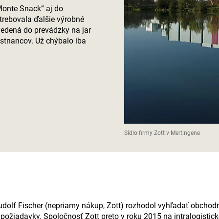
Monte Snack“ aj do
trebovala ďalšie výrobné
vedená do prevádzky na jar
estnancov. Už chýbalo iba
Sídlo firmy Zott v Mertingene
udolf Fischer (nepriamy nákup, Zott) rozhodol vyhľadať obchodn
 požiadavky. Spoločnosť Zott preto v roku 2015 na intralogisti