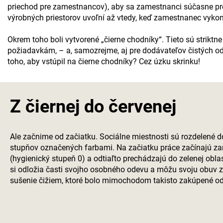
priechod pre zamestnancov), aby sa zamestnanci súčasne pre
výrobných priestorov uvoľní až vtedy, keď zamestnanec vykon
Okrem toho boli vytvorené „čierne chodníky“. Tieto sú strikt
požiadavkám, – a, samozrejme, aj pre dodávateľov čistých o
toho, aby vstúpil na čierne chodníky? Cez úzku skrinku!
Z čiernej do červenej
Ale začnime od začiatku. Sociálne miestnosti sú rozdelené 
stupňov označených farbami. Na začiatku práce začínajú zam
(hygienický stupeň 0) a odtiaľto prechádzajú do zelenej oblas
si odložia časti svojho osobného odevu a môžu svoju obuv z
sušenie čižiem, ktoré bolo mimochodom takisto zakúpené o