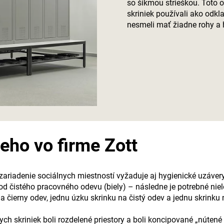
so šikmou strieškou. Toto 
skriniek používali ako odk
nesmeli mať žiadne rohy a 
eho vo firme Zott
 zariadenie sociálnych miestností vyžaduje aj hygienické uzávery
od čistého pracovného odevu (biely) – následne je potrebné niel
ierny odev, jednu úzku skrinku na čistý odev a jednu skrinku 
h skriniek boli rozdelené priestory a boli koncipované „nútené v