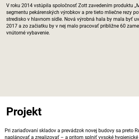
V roku 2014 vstúpila spoločnosť Zott zavedením produktu „
segmentu pekárenských výrobkov a pre tieto mliečne rezy po
stredisko v hlavnom sídle. Nová výrobná hala by mala byť u
2017 a zo začiatku by v nej malo pracovať približne 60 zam
vnútorné vybavenie.
Projekt
Pri zariaďovaní skladov a prevádzok novej budovy sa preto R
naplánovať a zrealizovať – a pritom splniť vysoké hygienické