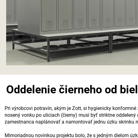
Oddelenie čierneho od biel
Pri výrobcovi potravín, akým je Zott, si hygienicky konformné
nosený vonku po uliciach (čierny) musí byť striktne oddelený 
zamestnanca naplánovať a namontovať jednu úzku skrinku na č
Mimoriadnou novinkou projektu bolo, že s jedným dielom úzkyc