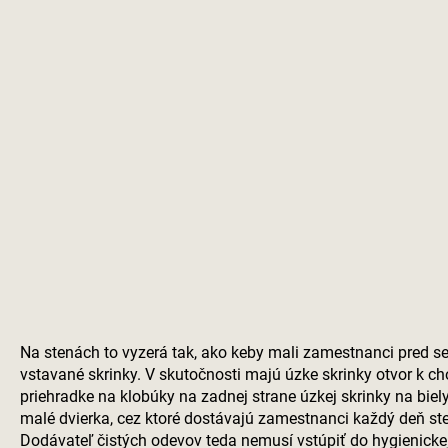
Na stenách to vyzerá tak, ako keby mali zamestnanci pred 
vstavané skrinky. V skutočnosti majú úzke skrinky otvor k ch
priehradke na klobúky na zadnej strane úzkej skrinky na bie
malé dvierka, cez ktoré dostávajú zamestnanci každý deň ste
Dodávateľ čistých odevov teda nemusí vstúpiť do hygienickej