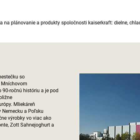
a na plánovanie a produkty spoločnosti
kaiserkraft
: dielne, chl
mestečku so
zi Mníchovom
0-ročnú históriu a je pod
bližne
rópy. Mliekáreň
 v Nemecku a Poľsku
ečne výrobky vo viac ako
te, Zott Sahnejoghurt a