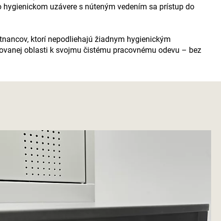
o hygienickom uzávere s núteným vedením sa prístup do
estnancov, ktorí nepodliehajú žiadnym hygienickým
olovanej oblasti k svojmu čistému pracovnému odevu – bez