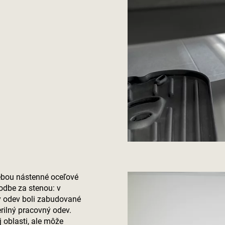
sebou nástenné oceľové
odbe za stenou: v
ly odev boli zabudované
rilný pracovný odev.
 oblasti, ale môže