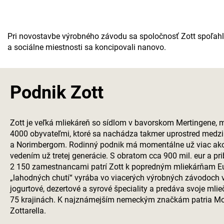
Pri novostavbe výrobného závodu sa spoločnosť Zott spoľahl
a sociálne miestnosti sa koncipovali nanovo.
Podnik Zott
Zott je veľká mliekáreň so sídlom v bavorskom Mertingene, 
4000 obyvateľmi, ktoré sa nachádza takmer uprostred med
a Norimbergom. Rodinný podnik má momentálne už viac ako 9
vedením už tretej generácie. S obratom cca 900 mil. eur a pri
2 150 zamestnancami patrí Zott k popredným mliekárňam Eu
„lahodných chutí“ vyrába vo viacerých výrobných závodoch
jogurtové, dezertové a syrové špeciality a predáva svoje mli
75 krajinách. K najznámejším nemeckým značkám patria Mon
Zottarella.