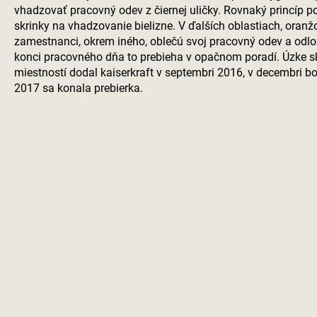
vhadzovať pracovný odev z čiernej uličky. Rovnaký princíp p
skrinky na vhadzovanie bielizne. V ďalších oblastiach, oranžo
zamestnanci, okrem iného, oblečú svoj pracovný odev a odlo
konci pracovného dňa to prebieha v opačnom poradí. Úzke s
miestností dodal
kaiserkraft
v septembri 2016, v decembri bo
2017 sa konala prebierka.