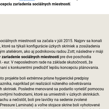
cepciu zariadenia sociálnych miestností
.
ociálnych miestností sa začala v júli 2015. Najprv sa konali
, ktoré sa týkali konfigurácie úzkych skriniek a zosúladenia
ým ateliérom, ako aj podnikovou radou Zott; následne v máji
v
zariadenie sociálnych miestností
pre dve poschodia
- eur. V neposlednom rade na základe skutočnosti, že
aní s konkurentmi predložiť lepšiu koncepciu plánovania.
o projekte boli extrémne prísne hygienické predpisy
zníka, napríklad pri realizácií núteného odvetrávania
ch skriniek. Posledne menované sa podarilo vyriešiť pomocou
vitými hodnotami, ktoré sa umiestnili v úzkych skrinkách.
chu a nečistôt, boli pre lavičky na sedenie zvolené
Pressure Laminate) a voľne stojace skrine boli vyhotovené