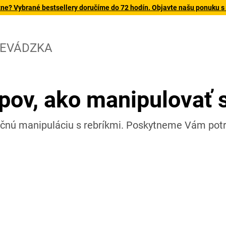
tne? Vybrané bestsellery doručíme do 72 hodín. Objavte našu ponuku s
REVÁDZKA
pov, ako manipulovať 
pečnú manipuláciu s rebríkmi. Poskytneme Vám pot