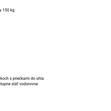
y 150 kg.
ríkoch s priečkami do uhla
stupne stáť vodorovne.