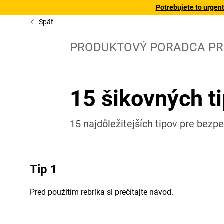
Potrebujete to urgen
Späť
PRODUKTOVÝ PORADCA P
15 šikovných ti
15 najdôležitejších tipov pre bez
Tip 1
Pred použitím rebríka si prečítajte návod.