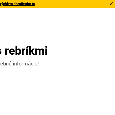
 rýchlym doručením tu
s rebríkmi
rebné informácie!