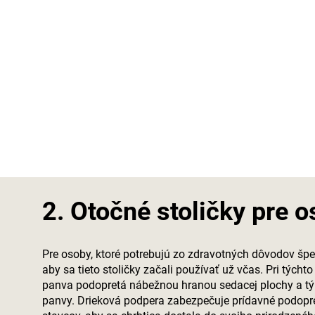
2. Otočné stoličky pre 
Pre osoby, ktoré potrebujú zo zdravotných dôvodov špeci
aby sa tieto stoličky začali používať už včas. Pri týcht
panva podopretá nábežnou hranou sedacej plochy a t
panvy. Drieková podpera zabezpečuje prídavné podopre