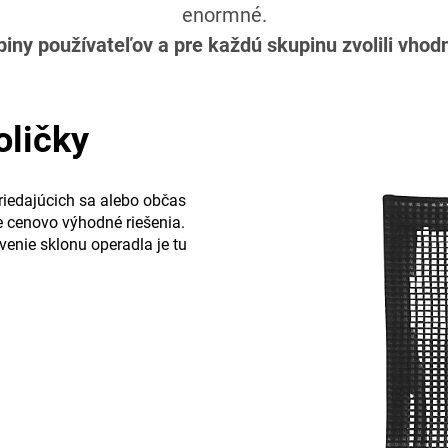
enormné.
upiny používateľov a pre každú skupinu zvolili vhod
oličky
triedajúcich sa alebo občas
 cenovo výhodné riešenia.
enie sklonu operadla je tu