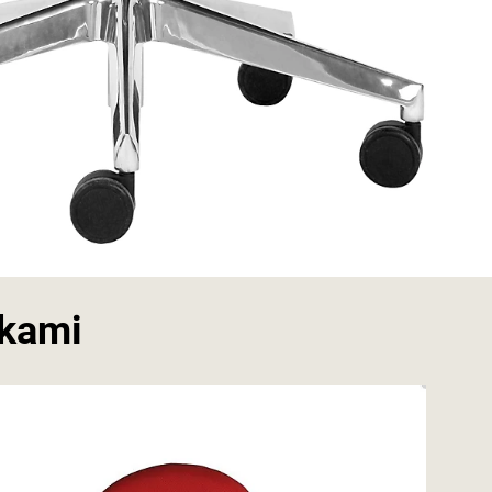
čkami