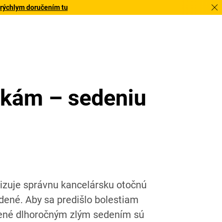
 rýchlym doručením tu
ičkám – sedeniu
rizuje správnu kancelársku otočnú
dené. Aby sa predišlo bolestiam
bené dlhoročným zlým sedením sú