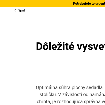
Potrebujete to urgen
Späť
Dôležité vysve
Optimálna súhra plochy sedadla, 
stoličku. V závislosti od namá
chrbta, je rozhodujúca správna