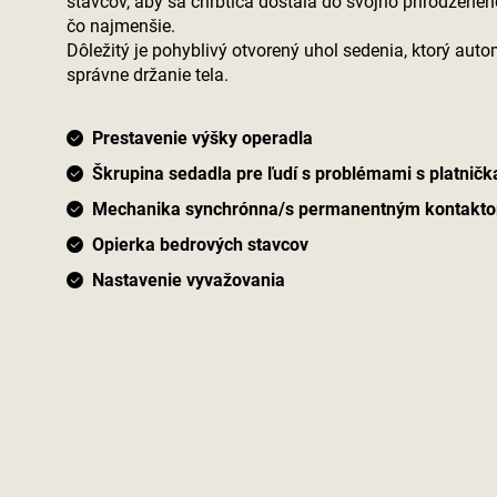
stavcov, aby sa chrbtica dostala do svojho prirodzenéh
čo najmenšie.
Dôležitý je pohyblivý otvorený uhol sedenia, ktorý aut
správne držanie tela.
Prestavenie výšky operadla
Škrupina sedadla pre ľudí s problémami s platnič
Mechanika synchrónna/s permanentným kontakt
Opierka bedrových stavcov
Nastavenie vyvažovania