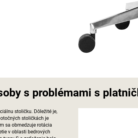
osoby s problémami s platni
álnu stoličku. Dôležité je,
o otočných stoličkách je
ým sa obmedzuje rotácia
tie v oblasti bedrových