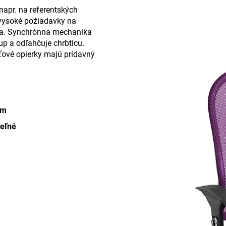
napr. na referentských
 vysoké požiadavky na
ika. Synchrónna mechanika
p a odľahčuje chrbticu.
ťové opierky majú prídavný
om
teľné