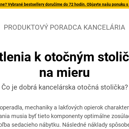
tne? Vybrané bestsellery doručíme do 72 hodín. Objavte našu ponuku s
PRODUKTOVÝ PORADCA KANCELÁRIA
tlenia k otočným stol
na mieru
Čo je dobrá kancelárska otočná stolička?
operadla, mechaniky a lakťových opierok charakte
hania musia byť tieto komponenty optimálne zosúla
 voľba sedacieho nábytku. Následné náklady spôso