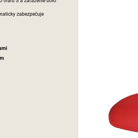
o tvaru S a zaťaženie bolo
omaticky zabezpečuje
kami
om