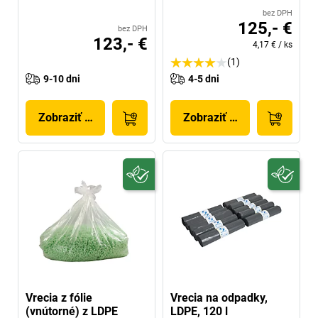
bez DPH
125,- €
bez DPH
123,- €
4,17 €
/
ks
(1)
9-10 dni
4-5 dni
Zobraziť produkt
Zobraziť produkt
Vrecia z fólie
Vrecia na odpadky,
(vnútorné) z LDPE
LDPE, 120 l