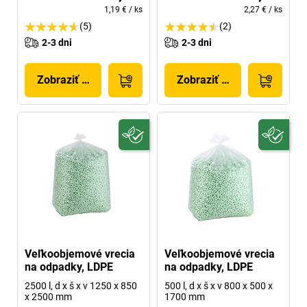
1,19 €
/
ks
2,27 €
/
ks
(5)
(2)
2-3 dni
2-3 dni
Zobraziť produkt
Zobraziť produkt
Veľkoobjemové vrecia
Veľkoobjemové vrecia
na odpadky, LDPE
na odpadky, LDPE
2500 l, d x š x v 1250 x 850
500 l, d x š x v 800 x 500 x
x 2500 mm
1700 mm