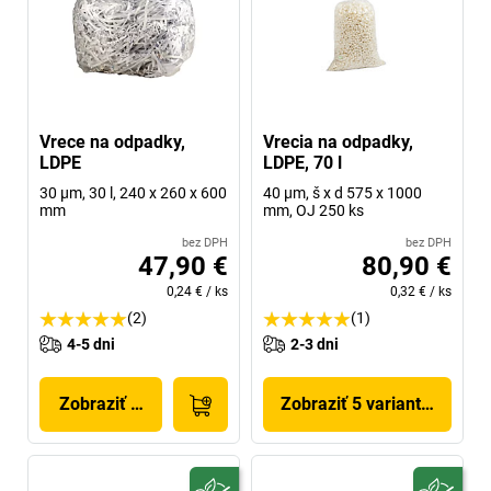
Vrece na odpadky,
Vrecia na odpadky,
LDPE
LDPE, 70 l
30 µm, 30 l, 240 x 260 x 600
40 µm, š x d 575 x 1000
mm
mm, OJ 250 ks
bez DPH
bez DPH
47,90 €
80,90 €
0,24 €
/
ks
0,32 €
/
ks
(2)
(1)
4-5 dni
2-3 dni
Zobraziť produkt
Zobraziť 5 variantov