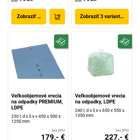
Zobraziť produkt
Zobraziť 3 variantov
Veľkoobjemové vrecia
Veľkoobjemové vrecia
na odpadky PREMIUM,
na odpadky, LDPE
LDPE
240 l, d x š x v 650 x 550 x
1350 mm
230 l, d x š x v 450 x 500 x
1250 mm
bez DPH
bez DPH
179,- €
227,- €