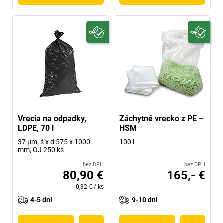
Vrecia na odpadky,
Záchytné vrecko z PE –
LDPE, 70 l
HSM
37 µm, š x d 575 x 1000
100 l
mm, OJ 250 ks
bez DPH
bez DPH
80,90 €
165,- €
0,32 €
/
ks
4-5 dni
9-10 dni