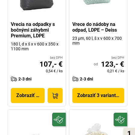
Vrecia na odpadky s
Vrece do nádoby na
bočnými záhybmi
odpad, LDPE – Deiss
Premium, LDPE
23 µm, 60 l, š x v 600 x 700
mm
180 l, d x š x v 600 x 350 x
1100 mm
bez DPH
bez DPH
107,- €
123,- €
od
0,54 €
/
ks
0,21 €
/
ks
2-3 dni
2-3 dni
Zobraziť produkt
Zobraziť 3 variantov
1