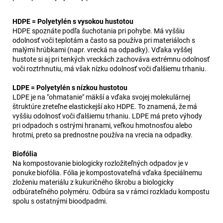
HDPE = Polyetylén s vysokou hustotou
HDPE spoznáte podľa šuchotania pri pohybe. Má vyššiu
odolnosť voči teplotám a často sa používa pri materiáloch s
malými hrúbkami (napr. vrecká na odpadky). Vďaka vyššej
hustote si aj pri tenkých vreckách zachováva extrémnu odolnosť
voči roztrhnutiu, má však nízku odolnosť voči ďalšiemu trhaniu.
LDPE = Polyetylén s nízkou hustotou
LDPE je na "ohmatanie" mäkší a vďaka svojej molekulárnej
štruktúre zreteľne elastickejší ako HDPE. To znamená, že má
vyššiu odolnosť voči ďalšiemu trhaniu. LDPE má preto výhody
pri odpadoch s ostrými hranami, veľkou hmotnosťou alebo
hrotmi, preto sa prednostne používa na vrecia na odpadky.
Biofólia
Na kompostovanie biologicky rozložiteľných odpadov je v
ponuke biofólia. Fólia je kompostovateľná vďaka špeciálnemu
zloženiu materiálu z kukuričného škrobu a biologicky
odbúrateľného polyméru. Odbúra sa v rámci rozkladu kompostu
spolu s ostatnými bioodpadmi.