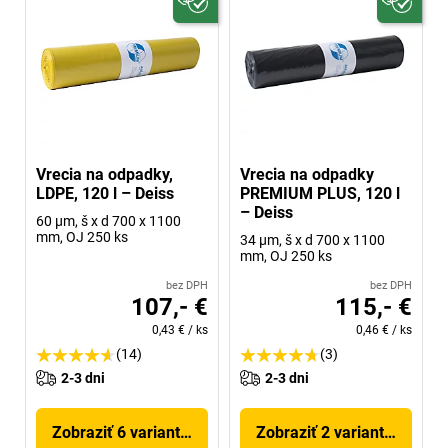
Vrecia na odpadky,
Vrecia na odpadky
LDPE, 120 l – Deiss
PREMIUM PLUS, 120 l
– Deiss
60 µm, š x d 700 x 1100
mm, OJ 250 ks
34 µm, š x d 700 x 1100
mm, OJ 250 ks
bez DPH
bez DPH
107,- €
115,- €
0,43 €
/
ks
0,46 €
/
ks
(14)
(3)
2-3 dni
2-3 dni
Zobraziť 6 variantov
Zobraziť 2 variantov