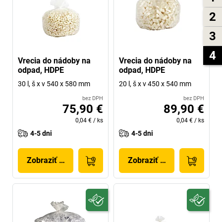
2
3
4
Vrecia do nádoby na
Vrecia do nádoby na
odpad, HDPE
odpad, HDPE
30 l, š x v 540 x 580 mm
20 l, š x v 450 x 540 mm
bez DPH
bez DPH
75,90 €
89,90 €
0,04 €
/
ks
0,04 €
/
ks
4-5 dni
4-5 dni
Zobraziť produkt
Zobraziť produkt