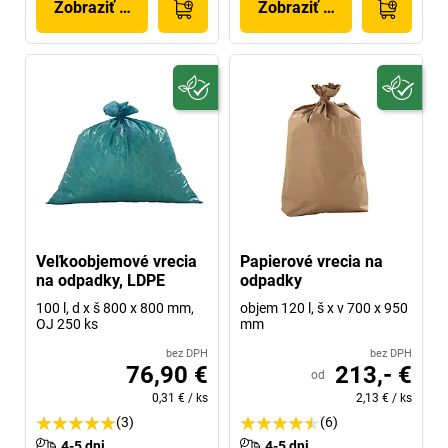
Zobraziť produkt
Zobraziť produkt
Veľkoobjemové vrecia
Papierové vrecia na
na odpadky, LDPE
odpadky
100 l, d x š 800 x 800 mm,
objem 120 l, š x v 700 x 950
OJ 250 ks
mm
bez DPH
bez DPH
76,90 €
213,- €
od
0,31 €
/
ks
2,13 €
/
ks
(3)
(6)
4-5 dni
4-5 dni