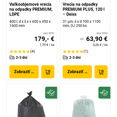
Veľkoobjemové vrecia
Vrecia na odpadky
na odpadky PREMIUM,
PREMIUM PLUS, 120 l
LDPE
– Deiss
400 l, d x š x v 600 x 450 x
31 µm, š x d 700 x 1100
1600 mm
mm, OJ 250 ks
bez DPH
bez DPH
179,- €
63,90 €
od
1,79 €
/
ks
0,26 €
/
ks
(4)
(1)
2-3 dni
2-3 dni
Zobraziť produkt
Zobraziť produkt