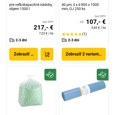
pre veľkokapacitné nádoby,
40 µm, š x d 800 x 1000
objem 1500 l
mm, OJ 250 ks
bez DPH
107,- €
od
bez DPH
217,- €
0,43 €
/
ks
7,23 €
/
ks
(1)
2-3 dni
2-3 dni
Zobraziť produkt
Zobraziť 2 variantov