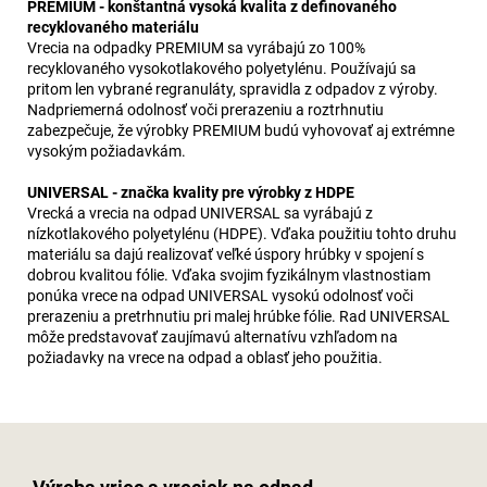
PREMIUM - konštantná vysoká kvalita z definovaného
recyklovaného materiálu
Vrecia na odpadky PREMIUM sa vyrábajú zo 100%
recyklovaného vysokotlakového polyetylénu. Používajú sa
pritom len vybrané regranuláty, spravidla z odpadov z výroby.
Nadpriemerná odolnosť voči prerazeniu a roztrhnutiu
zabezpečuje, že výrobky PREMIUM budú vyhovovať aj extrémne
vysokým požiadavkám.
UNIVERSAL - značka kvality pre výrobky z HDPE
Vrecká a vrecia na odpad UNIVERSAL sa vyrábajú z
nízkotlakového polyetylénu (HDPE). Vďaka použitiu tohto druhu
materiálu sa dajú realizovať veľké úspory hrúbky v spojení s
dobrou kvalitou fólie. Vďaka svojim fyzikálnym vlastnostiam
ponúka vrece na odpad UNIVERSAL vysokú odolnosť voči
prerazeniu a pretrhnutiu pri malej hrúbke fólie. Rad UNIVERSAL
môže predstavovať zaujímavú alternatívu vzhľadom na
požiadavky na vrece na odpad a oblasť jeho použitia.