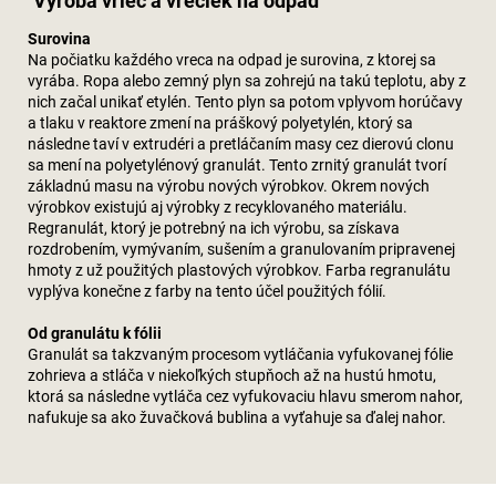
Výroba vriec a vreciek na odpad
Surovina
Na počiatku každého vreca na odpad je surovina, z ktorej sa
vyrába. Ropa alebo zemný plyn sa zohrejú na takú teplotu, aby z
nich začal unikať etylén. Tento plyn sa potom vplyvom horúčavy
a tlaku v reaktore zmení na práškový polyetylén, ktorý sa
následne taví v extrudéri a pretláčaním masy cez dierovú clonu
sa mení na polyetylénový granulát. Tento zrnitý granulát tvorí
základnú masu na výrobu nových výrobkov. Okrem nových
výrobkov existujú aj výrobky z recyklovaného materiálu.
Regranulát, ktorý je potrebný na ich výrobu, sa získava
rozdrobením, vymývaním, sušením a granulovaním pripravenej
hmoty z už použitých plastových výrobkov. Farba regranulátu
vyplýva konečne z farby na tento účel použitých fólií.
Od granulátu k fólii
Granulát sa takzvaným procesom vytláčania vyfukovanej fólie
zohrieva a stláča v niekoľkých stupňoch až na hustú hmotu,
ktorá sa následne vytláča cez vyfukovaciu hlavu smerom nahor,
nafukuje sa ako žuvačková bublina a vyťahuje sa ďalej nahor.