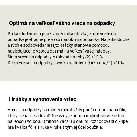
Optimálna veľkosť vášho vreca na odpadky
Pri každodennom používaní vzniká otázka, ktoré vrece na
odpadky je vhodné pre vašu nádobu na odpadky. Na jednoduché
a rýchle zodpovedanie tejto otázky stanovte pomocou
nasledujúceho vzorca optimálnu veľkosť vašej nádoby:
Šírka vreca na odpadky = (obvod nádoby/2) +10 %
Dĺžka vreca na odpadky = výška nádoby + (šírka dna/2) +10%
Hrúbky a vyhotovenia vriec
Vrece na odpadky sa musí vyberať vždy podľa druhu materiálu,
ktorý treba zlikvidovať. Nie vždy je pritom najhrubšie vrece tou
najlepšou voľbou. Omnoho väčšiu úlohu pri rozhodovaní o kúpe
hrá kvalita fólie a ruka v ruke s tým aj účel použitia.