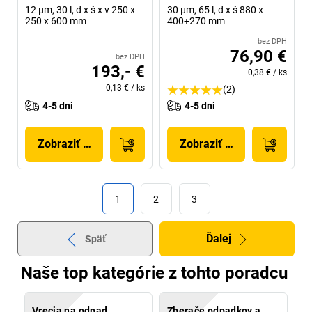
12 µm, 30 l, d x š x v 250 x
30 µm, 65 l, d x š 880 x
250 x 600 mm
400+270 mm
bez DPH
76,90 €
bez DPH
193,- €
0,38 €
/
ks
0,13 €
/
ks
(2)
4-5 dni
4-5 dni
Zobraziť produkt
Zobraziť produkt
1
2
3
Ďalej
Späť
Naše top kategórie z tohto poradcu
Vrecia na odpad
Zberače odpadkov a