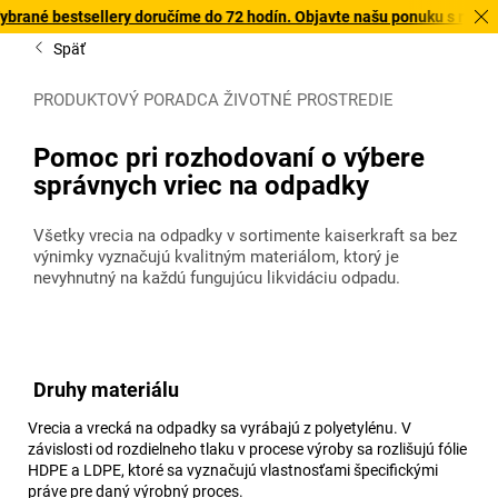
sellery doručíme do 72 hodín. Objavte našu ponuku s rýchlym doručen
Späť
PRODUKTOVÝ PORADCA ŽIVOTNÉ PROSTREDIE
Pomoc pri rozhodovaní o výbere
správnych vriec na odpadky
Všetky vrecia na odpadky v sortimente
kaiserkraft
sa bez
výnimky vyznačujú kvalitným materiálom, ktorý je
nevyhnutný na každú fungujúcu likvidáciu odpadu.
Druhy materiálu
Vrecia a vrecká na odpadky sa vyrábajú z polyetylénu. V
závislosti od rozdielneho tlaku v procese výroby sa rozlišujú fólie
HDPE a LDPE, ktoré sa vyznačujú vlastnosťami špecifickými
práve pre daný výrobný proces.