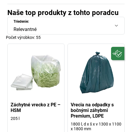
Naše top produkty z tohto poradcu
Triedenie:
Relevantné
Počet výrobkov:
55
Záchytné vrecko z PE –
Vrecia na odpadky s
HSM
bočnými záhybmi
Premium, LDPE
205 l
1800 l, d x š x v 1300 x 1100
x 1800 mm