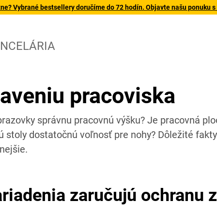
tne? Vybrané bestsellery doručíme do 72 hodín. Objavte našu ponuku s
NCELÁRIA
aveniu pracoviska
razovky správnu pracovnú výšku? Je pracovná ploc
 stoly dostatočnú voľnosť pre nohy? Dôležité fakty
nejšie.
riadenia zaručujú ochranu z