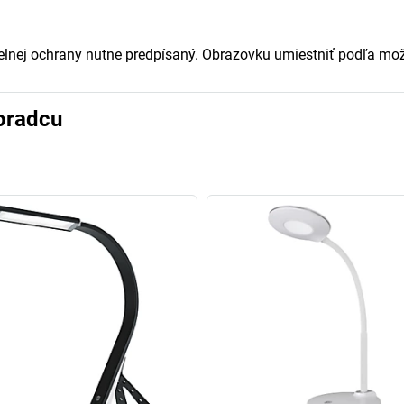
telnej ochrany nutne predpísaný. Obrazovku umiestniť podľa možn
oradcu