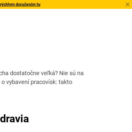
 rýchlym doručením tu
ha dostatočne veľká? Nie sú na
 o vybavení pracovísk: takto
dravia