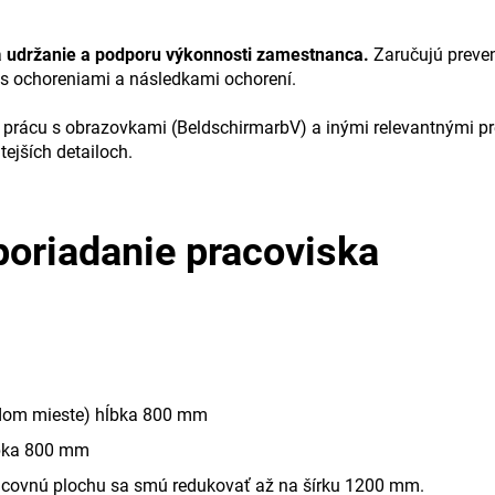
a
udržanie a podporu výkonnosti zamestnanca.
Zaručujú preven
s ochoreniami a následkami ochorení.
 prácu s obrazovkami (BeldschirmarbV) a inými relevantnými pr
ejších detailoch.
sporiadanie pracoviska
ždom mieste) hĺbka 800 mm
ĺbka 800 mm
acovnú plochu sa smú redukovať až na šírku 1200 mm.