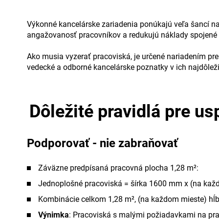
Výkonné kancelárske zariadenia ponúkajú veľa šancí n
angažovanosť pracovníkov a redukujú náklady spojené 
Ako musia vyzerať pracoviská, je určené nariadením pre
vedecké a odborné kancelárske poznatky v ich najdôležit
Dôležité pravidlá pre u
Podporovať - nie zabraňovať
Záväzne predpísaná pracovná plocha 1,28 m²:
Jednoplošné pracoviská = šírka 1600 mm x (na ka
Kombinácie celkom 1,28 m², (na každom mieste) h
Výnimka
: Pracoviská s malými požiadavkami na pr