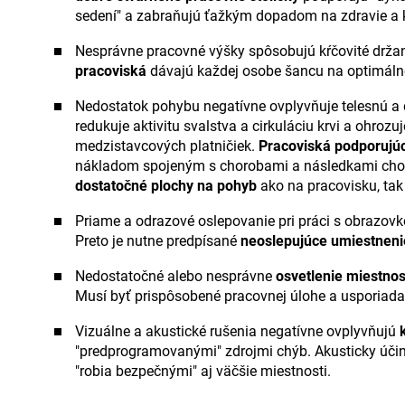
sedení" a zabraňujú ťažkým dopadom na zdravie a k
Nesprávne pracovné výšky spôsobujú kŕčovité držan
pracoviská
dávajú každej osobe šancu na optimálne 
Nedostatok pohybu negatívne ovplyvňuje telesnú a
redukuje aktivitu svalstva a cirkuláciu krvi a ohrozuj
medzistavcových platničiek.
Pracoviská podporujú
nákladom spojeným s chorobami a následkami chorô
dostatočné plochy na pohyb
ako na pracovisku, tak 
Priame a odrazové oslepovanie pri práci s obrazovk
Preto je nutne predpísané
neoslepujúce umiestneni
Nedostatočné alebo nesprávne
osvetlenie miestnos
Musí byť prispôsobené pracovnej úlohe a usporiada
Vizuálne a akustické rušenia negatívne ovplyvňujú
"predprogramovanými" zdrojmi chýb. Akusticky úči
"robia bezpečnými" aj väčšie miestnosti.