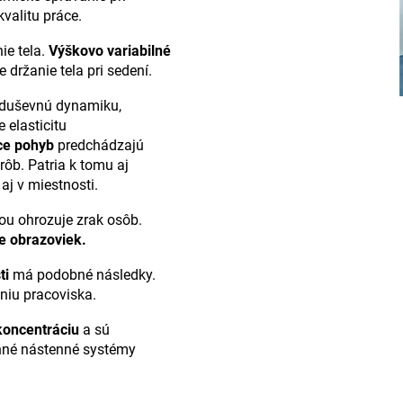
valitu práce.
ie tela.
Výškovo variabilné
držanie tela pri sedení.
 duševnú dynamiku,
e elasticitu
ce pohyb
predchádzajú
b. Patria k tomu aj
aj v miestnosti.
ou ohrozuje zrak osôb.
e obrazoviek.
ti
má podobné následky.
niu pracoviska.
koncentráciu
a sú
nné nástenné systémy