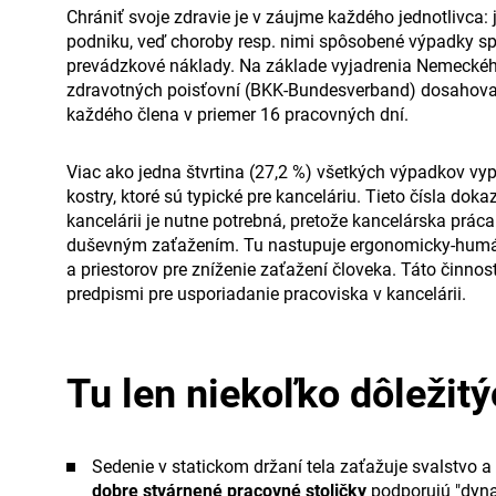
Chrániť svoje zdravie je v záujme každého jednotlivca: j
podniku, veď choroby resp. nimi spôsobené výpadky s
prevádzkové náklady. Na základe vyjadrenia Nemeck
zdravotných poisťovní (BKK-Bundesverband) dosahoval
každého člena v priemer 16 pracovných dní.
Viac ako jedna štvrtina (27,2 %) všetkých výpadkov vyp
kostry, ktoré sú typické pre kanceláriu. Tieto čísla dok
kancelárii je nutne potrebná, pretože kancelárska prác
duševným zaťažením. Tu nastupuje ergonomicky-humá
a priestorov pre zníženie zaťažení človeka. Táto činno
predpismi pre usporiadanie pracoviska v kancelárii.
Tu len niekoľko dôležitý
Sedenie v statickom držaní tela zaťažuje svalstvo a
dobre stvárnené pracovné stoličky
podporujú "dyna