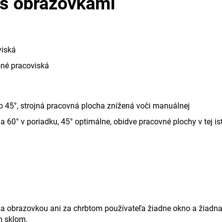
 s obrazovkami
viská
šné pracoviská
o 45°, strojná pracovná plocha znížená voči manuálnej
a 60° v poriadku, 45° optimálne, obidve pracovné plochy v tej is
 obrazovkou ani za chrbtom používateľa žiadne okno a žiadna 
m sklom.