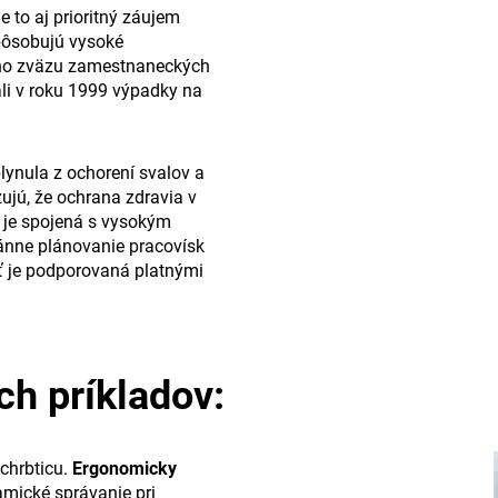
e to aj prioritný záujem
pôsobujú vysoké
ého zväzu zamestnaneckých
i v roku 1999 výpadky na
lynula z ochorení svalov a
azujú, že ochrana zdravia v
a je spojená s vysokým
nne plánovanie pracovísk
sť je podporovaná platnými
ch príkladov:
 chrbticu.
Ergonomicky
mické správanie pri