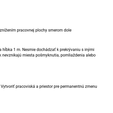
ť znížením pracovnej plochy smerom dole
a hĺbka 1 m. Nesmie dochádzať k prekrývaniu s inými
k nevznikajú miesta pošmyknutia, pomliaždenia alebo
Vytvoriť pracoviská a priestor pre permanentnú zmenu