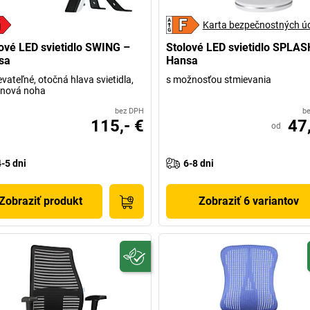
Karta bezpečnostných ú
ové LED svietidlo SWING –
Stolové LED svietidlo SPLAS
sa
Hansa
vateľné, otočná hlava svietidla,
s možnosťou stmievania
anová noha
bez DPH
b
115,- €
47,
od
4-5 dni
6-8 dni
Zobraziť produkt
Zobraziť 6 variantov