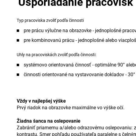
Usporiadanie pracovísk
Typ pracoviska zvoliť podľa činnosti
pre prácu výlučne na obrazovke - jednoplošné praco
pre kombinovanú prácu - jednoplošné alebo viacplo
Uhly na pracoviskách zvoliť podľa činnosti:
systémovo orientovaná činnosť - optimálne 90° aleb
činnosti orientované na vystavovanie dokladov - 30° 
Vždy v najlepšej výške
Prvý riadok na obrazovke maximálne vo výške očí.
Žiadna šanca na oslepovanie
Zabrániť priamemu a/alebo odrazovému oslepovaniu: za
kontrastu. Smer pohľadu používateľa paralelne s čelný