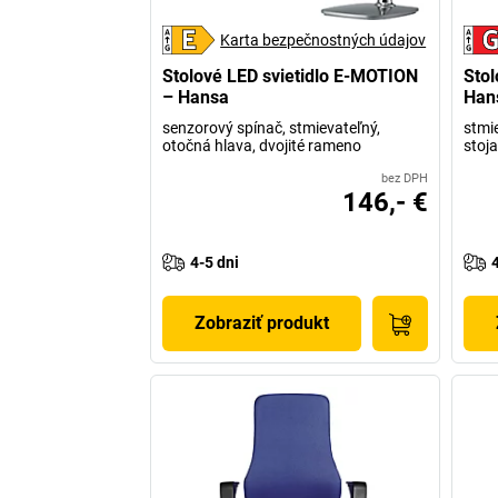
Karta bezpečnostných údajov
Stolové LED svietidlo E-MOTION
Stol
– Hansa
Han
senzorový spínač, stmievateľný,
stmie
otočná hlava, dvojité rameno
stoj
bez DPH
146,- €
4-5 dni
Zobraziť produkt