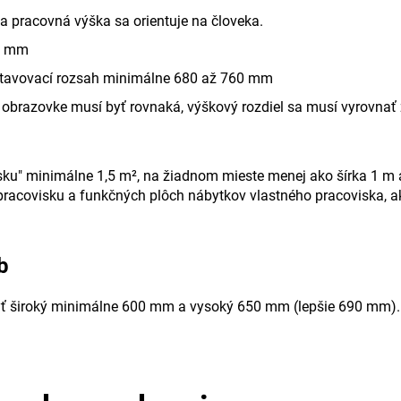
a pracovná výška sa orientuje na človeka.
50 mm
stavovací rozsah minimálne 680 až 760 mm
 obrazovke musí byť rovnaká, výškový rozdiel sa musí vyrovna
ku" minimálne 1,5 m², na žiadnom mieste menej ako šírka 1 m 
racovisku a funkčných plôch nábytkov vlastného pracoviska, a
b
byť široký minimálne 600 mm a vysoký 650 mm (lepšie 690 mm). 