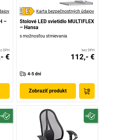
dajov
Karta bezpečnostných údajov
H –
Stolové LED svietidlo MULTIFLEX
– Hansa
s možnosťou stmievania
ez DPH
bez DPH
- €
112,- €
4-5 dni
Zobraziť produkt