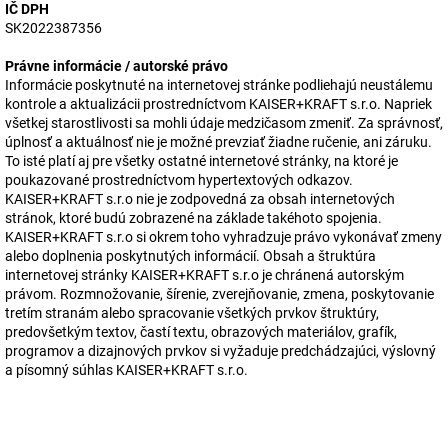
IČ DPH
SK2022387356
Právne informácie / autorské právo
Informácie poskytnuté na internetovej stránke podliehajú neustálemu
kontrole a aktualizácii prostredníctvom
KAISER+KRAFT s.r.o
. Napriek
všetkej starostlivosti sa mohli údaje medzičasom zmeniť. Za správnosť,
úplnosť a aktuálnosť nie je možné prevziať žiadne ručenie, ani záruku.
To isté platí aj pre všetky ostatné internetové stránky, na ktoré je
poukazované prostredníctvom hypertextových odkazov.
KAISER+KRAFT s.r.o
nie je zodpovedná za obsah internetových
stránok, ktoré budú zobrazené na základe takéhoto spojenia.
KAISER+KRAFT s.r.o
si okrem toho vyhradzuje právo vykonávať zmeny
alebo doplnenia poskytnutých informácií. Obsah a štruktúra
internetovej stránky
KAISER+KRAFT s.r.o
je chránená autorským
právom. Rozmnožovanie, šírenie, zverejňovanie, zmena, poskytovanie
tretím stranám alebo spracovanie všetkých prvkov štruktúry,
predovšetkým textov, častí textu, obrazových materiálov, grafík,
programov a dizajnových prvkov si vyžaduje predchádzajúci, výslovný
a písomný súhlas
KAISER+KRAFT s.r.o
.