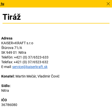
Po
Tiráž
Adresa
KAISER+KRAFT s.r.o
Štúrova 71/A
SK 949 01 Nitra
Telefón: +421 (0) 37/6523-633
Telefax: +421 (0) 37/6523-632
E-mail:
service@kaiserkraft.sk
Konatel:
Martin Mečár, Vladimir Čović
Sídlo:
Nitra
IČO
36786080