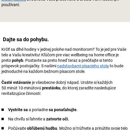
používaní.
Dajte sa do pohybu.
Krčiť sa dlhé hodiny v jednej polohe nad monitorom? To je jed pre Vaše
telo a Vašu kreativitu! Kľúčom pre viac wellbeing na home office je
preto
pohyb
. Postavte sa preto hneď teraz a prečítajte si tento
príspevok postojačky. S našimi
nadstavbami písacieho stola
to bude
jednoduché na každom bežnom písacom stole.
Časté vstávanie
je všeobecne dobrý nápad. Urobte si každých
50 minút 10-minútovú
prestávku
, do ktorej zaradíte nasledujúce
revitalizujúce činnosti:
Vystrite sa
a poriadne
sa ponaťahujte
.
Na chvíľu si ľahnite a
zatvorte oči.
Počúvajte
obľúbenú hudbu
. Možno si trúfnete a prinútite svoje telo