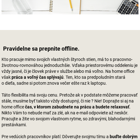
Pravidelne sa prepnite offline.
Kto pracuje mimo svojich vlastných štyroch stien, má to s pracovno-
životnou-rovnováhou jednoduchšie. Vďaka priestorovému oddeleniu je
vždy jasné, či je človek práve v službe alebo má voľno. Na home office
však
práca a voľný čas splývajú
. Ten, kto sa predpoludním stará
o dieťa, sadne si potom znova večer ešte raz k laptopu.
Táto flexibilita má svoju cenu. Pretože ak v podstate môžeme pracovať
stále, musíme byť takisto vždy dostupný, či nie ? Nie! Doprajte si aj na
home office
čas, v ktorom zabudnete na prácu a budete relaxovať
.
Nikto Vám to nebude mať za zlé, ak na e-mail odpoviete až neskôr.
Pracujte a žite vo svojom vlastnom rytme, so zdravými, blahodarnými
prestávkami.
Pre vedúcich pracovníkov platí: Dôverujte svojmu tímu a
buďte dobrým