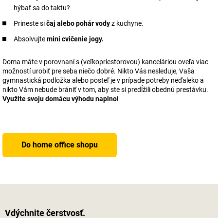
hýbať sa do taktu?
Prineste si
čaj alebo pohár vody
z kuchyne.
Absolvujte
mini cvičenie jogy.
Doma máte v porovnaní s (veľkopriestorovou) kanceláriou oveľa viac
možností urobiť pre seba niečo dobré. Nikto Vás nesleduje, Vaša
gymnastická podložka alebo posteľ je v prípade potreby neďaleko a
nikto Vám nebude brániť v tom, aby ste si predĺžili obednú prestávku.
Využite svoju domácu výhodu naplno!
Do home office shopu
Vdýchnite čerstvosť.