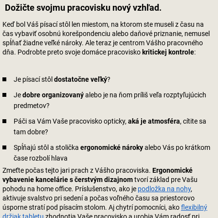
Dožičte svojmu pracovisku nový vzhľad.
Keď bol Váš písací stôl len miestom, na ktorom ste museli z času na
čas vybaviť osobnú korešpondenciu alebo daňové priznanie, nemusel
spĺňať žiadne veľké nároky. Ale teraz je centrom Vášho pracovného
dňa. Podrobte preto svoje domáce pracovisko
kritickej kontrole
:
Je písací stôl
dostatočne veľký
?
Je
dobre organizovaný
alebo je na ňom príliš veľa rozptyľujúcich
predmetov?
Páči sa Vám Vaše pracovisko opticky,
aká je atmosféra
, cítite sa
tam dobre?
Spĺňajú stôl a stolička
ergonomické nároky
alebo Vás po krátkom
čase rozbolí hlava
Zmeťte počas tejto jari prach z Vášho pracoviska.
Ergonomické
vybavenie kancelárie s čerstvým dizajnom
tvorí základ pre Vašu
pohodu na home office. Príslušenstvo, ako je
podložka na nohy
,
aktivuje svalstvo pri sedení a počas voľného času sa priestorovo
úsporne stratí pod písacím stolom. Aj chytrí pomocníci, ako
flexibilný
držiak tabletu
zhodnotia Vaše pracovisko a urobia Vám radosť pri