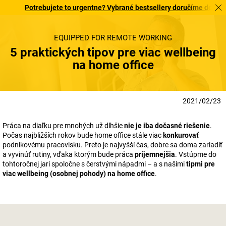
Potrebujete to urgentne? Vybrané bestsellery doručíme do 72 hodín.
EQUIPPED FOR REMOTE WORKING
5 praktických tipov pre viac wellbeing
na home office
2021/02/23
Práca na diaľku pre mnohých už dlhšie
nie je iba dočasné riešenie
.
Počas najbližších rokov bude home office stále viac
konkurovať
podnikovému pracovisku. Preto je najvyšší čas, dobre sa doma zariadiť
a vyvinúť rutiny, vďaka ktorým bude práca
príjemnejšia
. Vstúpme do
tohtoročnej jari spoločne s čerstvými nápadmi – a s našimi
tipmi pre
viac wellbeing (osobnej pohody) na home office
.