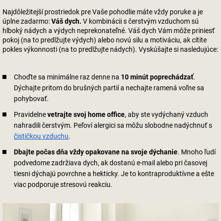
Najdôležitejší prostriedok pre Vaše pohodlie máte vždy poruke a je
úplne zadarmo:
Váš dych.
V kombinácii s čerstvým vzduchom sú
hlboký nádych a výdych neprekonateľné. Váš dych Vám môže priniesť
pokoj (na to predlžujte výdych) alebo novú silu a motiváciu, ak cítite
pokles výkonnosti (na to predlžujte nádych). Vyskúšajte si nasledujúce:
Choďte sa minimálne raz denne na
10 minút poprechádzať
.
Dýchajte pritom do brušných partií a nechajte ramená voľne sa
pohybovať.
Pravidelne
vetrajte svoj home office
, aby ste vydýchaný vzduch
nahradili čerstvým. Peľoví alergici sa môžu slobodne nadýchnuť s
čističkou vzduchu
.
Dbajte počas dňa vždy opakovane na svoje dýchanie
. Mnoho ľudí
podvedome zadržiava dych, ak dostanú e-mail alebo pri časovej
tiesni dýchajú povrchne a hekticky. Je to kontraproduktívne a ešte
viac podporuje stresovú reakciu.