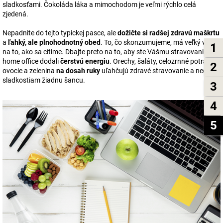
sladkosťami. Čokoláda láka a mimochodom je veľmi rýchlo celá
zjedená.
Nepadnite do tejto typickej pasce, ale
dožičte si radšej zdravú maškrtu
a
ľahký, ale plnohodnotný obed
. To, čo skonzumujeme, má veľký vplyv
1
na to, ako sa cítime. Dbajte preto na to, aby ste Vášmu stravovaniu na
home office dodali
čerstvú energiu
. Orechy, šaláty, celozrnné potraviny,
2
ovocie a zelenina
na dosah ruky
uľahčujú zdravé stravovanie a nedajú
sladkostiam žiadnu šancu.
3
4
5