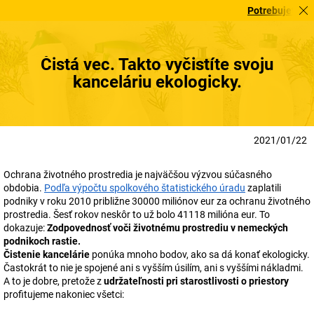
Potrebujete to urge
Čistá vec. Takto vyčistíte svoju
kanceláriu ekologicky.
2021/01/22
Ochrana životného prostredia je najväčšou výzvou súčasného
obdobia.
Podľa výpočtu spolkového štatistického úradu
zaplatili
podniky v roku 2010 približne 30000 miliónov eur za ochranu životného
prostredia. Šesť rokov neskôr to už bolo 41118 milióna eur. To
dokazuje:
Zodpovednosť voči životnému prostrediu v nemeckých
podnikoch rastie.
Čistenie kancelárie
ponúka mnoho bodov, ako sa dá konať ekologicky.
Častokrát to nie je spojené ani s vyšším úsilím, ani s vyššími nákladmi.
A to je dobre, pretože z
udržateľnosti pri starostlivosti o priestory
profitujeme nakoniec všetci: