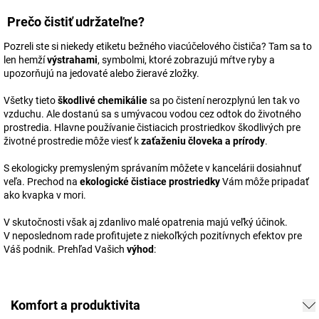
Prečo čistiť udržateľne?
Pozreli ste si niekedy etiketu bežného viacúčelového čističa? Tam sa to
len hemží
výstrahami
, symbolmi, ktoré zobrazujú mŕtve ryby a
upozorňujú na jedovaté alebo žieravé zložky.
Všetky tieto
škodlivé chemikálie
sa po čistení nerozplynú len tak vo
vzduchu. Ale dostanú sa s umývacou vodou cez odtok do životného
prostredia. Hlavne používanie čistiacich prostriedkov škodlivých pre
životné prostredie môže viesť k
zaťaženiu človeka a prírody
.
S ekologicky premysleným správaním môžete v kancelárii dosiahnuť
veľa. Prechod na
ekologické čistiace prostriedky
Vám môže pripadať
ako kvapka v mori.
V skutočnosti však aj zdanlivo malé opatrenia majú veľký účinok.
V neposlednom rade profitujete z niekoľkých pozitívnych efektov pre
Váš podnik. Prehľad Vašich
výhod
:
Komfort a produktivita