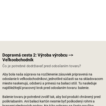
Dopravná cesta 2: Výroba výrobcu –>
Veľkoobchodník
Čo je potrebné dodržiavať pred odoslaním tovaru?
Aby bola naša súprava na rozčlenenie zásuviek pripravená na
odoslanie k veľkoobchodníkovi, jednotlivé súčasti sa na skladovacom
mieste naskenujú, odoberú a prinesú na baliaci stôl. Tu nasleduje
najdôležitejší pracovný krok pred odoslaním tovaru: balenie.
Balenie tovaru je potrebné zvoliť tak, aby bol produkt chránený pred
poškriabaním. Ani baliaci kartón nesmie byť poškodený rohmi a
hranami plechových prvkov. Na túto ochranu sa často používa