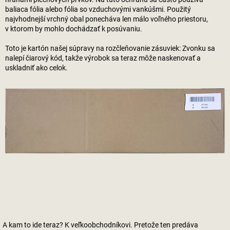
baliaca fólia alebo fólia so vzduchovými vankúšmi. Použitý
najvhodnejší vrchný obal ponecháva len málo voľného priestoru,
v ktorom by mohlo dochádzať k posúvaniu.
Toto je kartón našej súpravy na rozčleňovanie zásuviek: Zvonku sa
nalepí čiarový kód, takže výrobok sa teraz môže naskenovať a
uskladniť ako celok.
A kam to ide teraz? K veľkoobchodníkovi. Pretože ten predáva