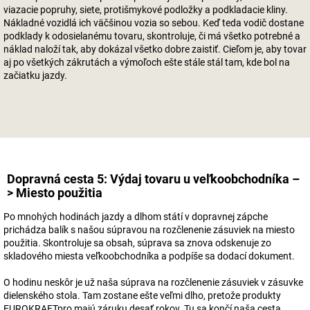
viazacie popruhy, siete, protišmykové podložky a podkladacie kliny.
Nákladné vozidlá ich väčšinou vozia so sebou. Keď teda vodič dostane
podklady k odosielanému tovaru, skontroluje, či má všetko potrebné a
náklad naloží tak, aby dokázal všetko dobre zaistiť. Cieľom je, aby tovar
aj po všetkých zákrutách a výmoľoch ešte stále stál tam, kde bol na
začiatku jazdy.
Dopravná cesta 5: Výdaj tovaru u veľkoobchodníka –
> Miesto použitia
Po mnohých hodinách jazdy a dlhom státí v dopravnej zápche
prichádza balík s našou súpravou na rozčlenenie zásuviek na miesto
použitia. Skontroluje sa obsah, súprava sa znova odskenuje zo
skladového miesta veľkoobchodníka a podpíše sa dodací dokument.
O hodinu neskôr je už naša súprava na rozčlenenie zásuviek v zásuvke
dielenského stola. Tam zostane ešte veľmi dlho, pretože produkty
EUROKRAFTpro majú záruku desať rokov. Tu sa končí naša cesta