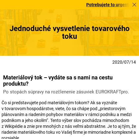
Potrebujete to urgentne? Vybrané b
Jednoduché vysvetlenie tovarového
toku
2020/07/14
Materiálový tok – vydáte sa s nami na cestu
produktu?
Po stopách súpravy na rozčlenenie zásuviek EUROKRAFTpro.
Čo si predstavujete pod materiálovým tokom? Ak sa vyznáte
v tovarovom hospodárstve, viete, čo sa chápe pod „priestorovým
plánovaním a riadením pohybov materiálov v rámci podniku a medzi
podnikom a jeho okolím“. Tento výber slov pochádza mimochodom
z Wikipédie a znie pre mnohých z nás veľmi abstraktne. Je to aj tým, že
riadenie materiálového toku vo Vašej firme je mimoriadne komplexné a
rozsiahle.