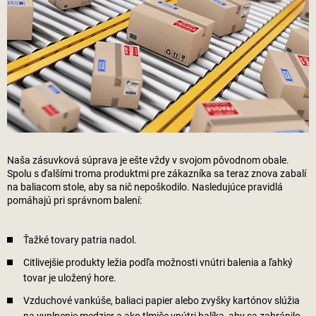
Naša zásuvková súprava je ešte vždy v svojom pôvodnom obale.
Spolu s ďalšími troma produktmi pre zákazníka sa teraz znova zabalí
na baliacom stole, aby sa nič nepoškodilo. Nasledujúce pravidlá
pomáhajú pri správnom balení:
Ťažké tovary patria nadol.
Citlivejšie produkty ležia podľa možnosti vnútri balenia a ľahký
tovar je uložený hore.
Vzduchové vankúše, baliaci papier alebo zvyšky kartónov slúžia
na vyplnenie medzier a ako tlmiče vnútri balíka, aby sa zabránilo