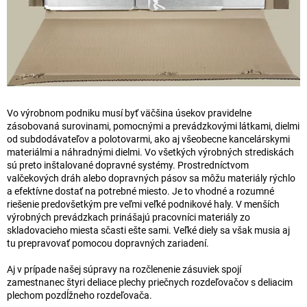
Vo výrobnom podniku musí byť väčšina úsekov pravidelne
zásobovaná surovinami, pomocnými a prevádzkovými látkami, dielmi
od subdodávateľov a polotovarmi, ako aj všeobecne kancelárskymi
materiálmi a náhradnými dielmi. Vo všetkých výrobných strediskách
sú preto inštalované dopravné systémy. Prostredníctvom
valčekových dráh alebo dopravných pásov sa môžu materiály rýchlo
a efektívne dostať na potrebné miesto. Je to vhodné a rozumné
riešenie predovšetkým pre veľmi veľké podnikové haly. V menších
výrobných prevádzkach prinášajú pracovníci materiály zo
skladovacieho miesta sčasti ešte sami. Veľké diely sa však musia aj
tu prepravovať pomocou dopravných zariadení.
Aj v prípade našej súpravy na rozčlenenie zásuviek spojí
zamestnanec štyri deliace plechy priečnych rozdeľovačov s deliacim
plechom pozdĺžneho rozdeľovača.