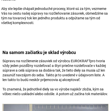
Aby ste lepšie chápali jednoduché procesy, ktoré sú za tým, vezmeme
Vás na cestu našej súpravy na rozčleňovanie zásuviek, obmedzíme sa
tým na tovarový tok len jedného produktu a odpútame sa tým od
všetkej komplexnosti.
Na samom začiatku je sklad výrobcu
Súpravu na rozčlenenie zásuviek od výrobcu EUROKRAFTpro tvoria
vždy jeden pozdĺžny rozdeľovač a štyri priečne rozdeľovače v každej
súprave a celá súprava sa dodáva tak, že tieto diely sa musia už len
zasunúť navzájom do seba. Takto je to uvedené v údajovom liste. A
len takto to budú neskôr príjemcovia aj akceptovať.
To znamená, že jednotlivé diely sa vo výrobe najskôr zložia, kým sa
vôbec niečo uskladní alebo odošle. A potom už začína tok materiálov.