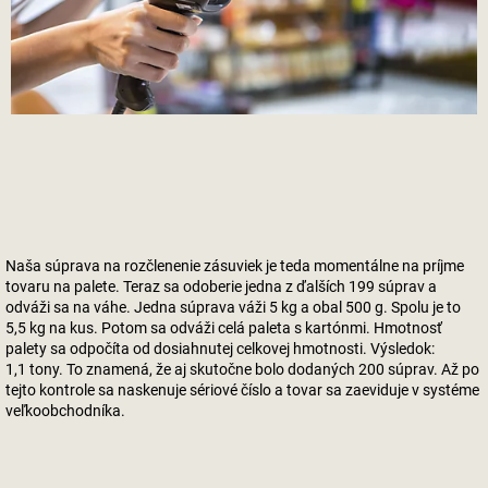
Naša súprava na rozčlenenie zásuviek je teda momentálne na príjme
tovaru na palete. Teraz sa odoberie jedna z ďalších 199 súprav a
odváži sa na váhe. Jedna súprava váži 5 kg a obal 500 g. Spolu je to
5,5 kg na kus. Potom sa odváži celá paleta s kartónmi. Hmotnosť
palety sa odpočíta od dosiahnutej celkovej hmotnosti. Výsledok:
1,1 tony. To znamená, že aj skutočne bolo dodaných 200 súprav. Až po
tejto kontrole sa naskenuje sériové číslo a tovar sa zaeviduje v systéme
veľkoobchodníka.