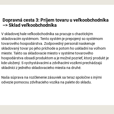
Dopravná cesta 3: Príjem tovaru u veľkoobchodníka
–> Sklad veľkoobchodníka
V skladovej hale veľkoobchodníka sa pracuje s chaotickým
skladovacím systémom. Tento systém je prepojený so systémom
tovarového hospodárstva. Zodpovedný personál naskenuje
skladovaný tovar po jeho príchode a potom ho uskladní na voľnom
mieste. Takto sa skladovacie miesto v systéme tovarového
hospodárstva obsadí produktom a je možné pozrieť, ktorý produkt je
kde uložený. S vychystávacími a zdvíhacími vozíkmi prechádzajú
skladníci z jedného skladovacieho miesta na druhé.
Naša súprava na rozčlenenie zásuviek sa teraz spoločne s inými
odvezie pomocou zdvíhacieho vozíka na palete do skladu.