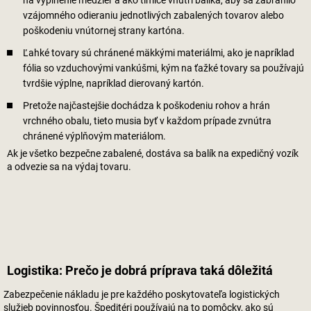
vzájomného odieraniu jednotlivých zabalených tovarov alebo
poškodeniu vnútornej strany kartóna.
Ľahké tovary sú chránené mäkkými materiálmi, ako je napríklad
fólia so vzduchovými vankúšmi, kým na ťažké tovary sa používajú
tvrdšie výplne, napríklad dierovaný kartón.
Pretože najčastejšie dochádza k poškodeniu rohov a hrán
vrchného obalu, tieto musia byť v každom prípade zvnútra
chránené výplňovým materiálom.
Ak je všetko bezpečne zabalené, dostáva sa balík na expedičný vozík
a odvezie sa na výdaj tovaru.
Logistika: Prečo je dobrá príprava taká dôležitá
Zabezpečenie nákladu je pre každého poskytovateľa logistických
služieb povinnosťou. Špeditéri používajú na to pomôcky, ako sú