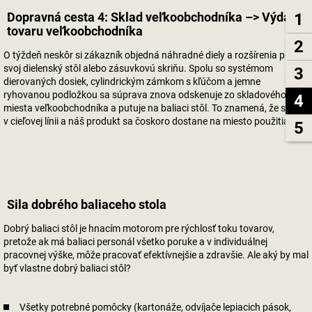
Dopravná cesta 4: Sklad veľkoobchodníka –> Výdaj
1
tovaru veľkoobchodníka
2
O týždeň neskôr si zákazník objedná náhradné diely a rozšírenia pre
svoj dielenský stôl alebo zásuvkovú skriňu. Spolu so systémom
3
dierovaných dosiek, cylindrickým zámkom s kľúčom a jemne
ryhovanou podložkou sa súprava znova odskenuje zo skladového
4
miesta veľkoobchodníka a putuje na baliaci stôl. To znamená, že sme
v cieľovej línii a náš produkt sa čoskoro dostane na miesto použitia.
5
Sila dobrého baliaceho stola
Dobrý baliaci stôl je hnacím motorom pre rýchlosť toku tovarov,
pretože ak má baliaci personál všetko poruke a v individuálnej
pracovnej výške, môže pracovať efektívnejšie a zdravšie. Ale aký by mal
byť vlastne dobrý baliaci stôl?
Všetky potrebné pomôcky (kartonáže, odvíjače lepiacich pások,