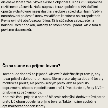
dielenské stoly a zásuvkové skrine a objednal si u nás 200 súprav na
rozčlenenie zásuviek. Naša súprava teraz spoločne s 199 ďalšími
opúšťa výdaj tovaru našej vlastnej výrobne v stredisku Haan. Vždy v
nastohovaní po desať kusov vo väčšom kartóne a na europaletách.
Pevne ovinuté obaľovacou fóliou. Tá je súčasťou zabezpečenia
nákladu. Veď napokon, kartóny zo stohu nesmú padať. Ale o tom si
povieme viac neskôr.
Čo sa stane na príjme tovaru?
Tovar bude dodaný, to je jasné. Ale oveľa dôležitejšie pritom je, aby
tovar prišiel v dohodnutom čase. Nielen preto, aby sa dodané tovary
mohli včas použiť, ale predovšetkým preto, aby sa predišlo
dopravnému chaosu v podnikovom areáli. Predstavte si, že by k Vám
prišlo naraz päť kamiónov.
Kontrola času prijatia a spätné hlásenie odchýlok dodávateľovi patria
preto k úlohám oddelenia príjmu tovaru. Takto možno spoločne
optimalizovať dodacie lehoty.