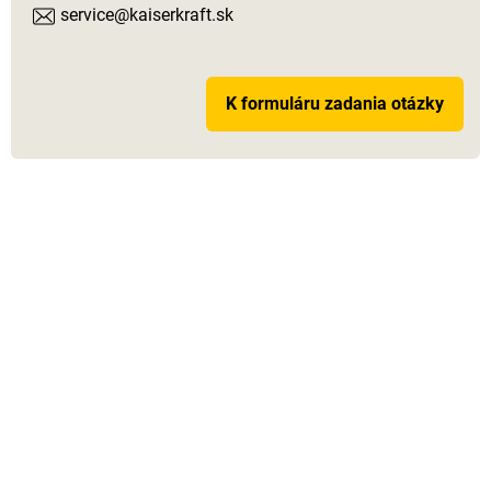
service@kaiserkraft.sk
K formuláru zadania otázky