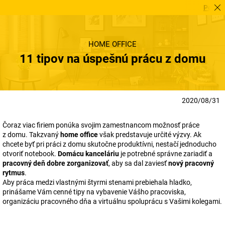
Potrebuje
HOME OFFICE
11 tipov na úspešnú prácu z domu
2020/08/31
Čoraz viac firiem ponúka svojim zamestnancom možnosť práce
z domu. Takzvaný
home office
však predstavuje určité výzvy. Ak
chcete byť pri práci z domu skutočne produktívni, nestačí jednoducho
otvoriť notebook.
Domácu kanceláriu
je potrebné správne zariadiť a
pracovný deň dobre zorganizovať
, aby sa dal zaviesť
nový pracovný
rytmus
.
Aby práca medzi vlastnými štyrmi stenami prebiehala hladko,
prinášame Vám cenné tipy na vybavenie Vášho pracoviska,
organizáciu pracovného dňa a virtuálnu spoluprácu s Vašimi kolegami.