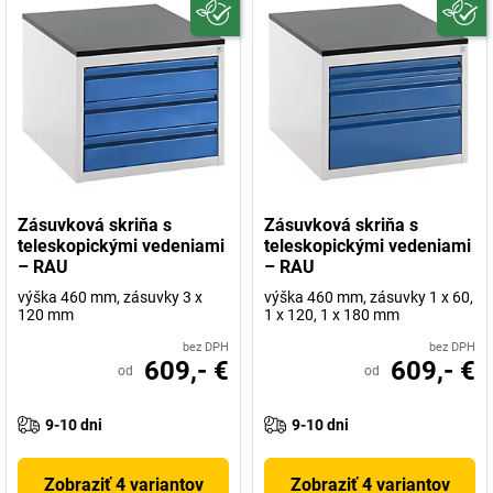
Zásuvková skriňa s
Zásuvková skriňa s
teleskopickými vedeniami
teleskopickými vedeniami
– RAU
– RAU
výška 460 mm, zásuvky 3 x
výška 460 mm, zásuvky 1 x 60,
120 mm
1 x 120, 1 x 180 mm
bez DPH
bez DPH
609,- €
609,- €
od
od
9-10 dni
9-10 dni
Zobraziť 4 variantov
Zobraziť 4 variantov