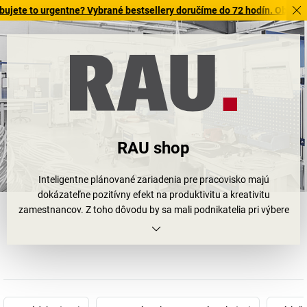
o urgentne? Vybrané bestsellery doručíme do 72 hodín. Objavte našu 
RAU shop
Inteligentne plánované zariadenia pre pracovisko majú
dokázateľne pozitívny efekt na produktivitu a kreativitu
zamestnancov. Z toho dôvodu by sa mali podnikatelia pri výbere
svojho podnikového zariadenia spoľahnúť na expertízu
profesionálov, napr. zo spoločnosti RAU GmbH.
V každom produkte stredne veľkej firmy z Balingen-Frommernu sa
ukrýva vyše 65 rokov skúseností z oblastí vývoja, výroby a odbytu
vybavenia pre pracoviská značky Rau
. Napriek svojmu
nepretržitému rastu sa spoločnosť RAU GmbH ešte stále považuje