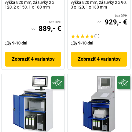
výška 820 mm, zásuvky 2 x
výška 820 mm, zásuvky 2 x 90,
120, 2 x 150, 1 x 180 mm
3 x 120, 1 x 180 mm
bez DPH
929,- €
od
bez DPH
889,- €
od
(1)
9-10 dni
9-10 dni
Zobraziť 4 variantov
Zobraziť 4 variantov