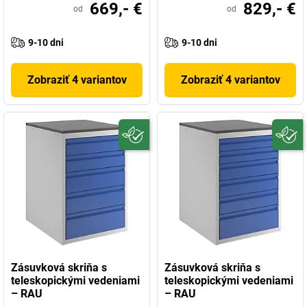
669,- €
829,- €
od
od
9-10 dni
9-10 dni
Zobraziť 4 variantov
Zobraziť 4 variantov
Zásuvková skriňa s
Zásuvková skriňa s
teleskopickými vedeniami
teleskopickými vedeniami
– RAU
– RAU