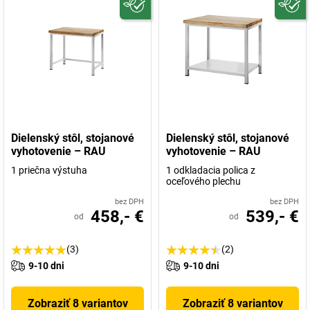
Dielenský stôl, stojanové
Dielenský stôl, stojanové
vyhotovenie – RAU
vyhotovenie – RAU
1 priečna výstuha
1 odkladacia polica z
oceľového plechu
bez DPH
bez DPH
458,- €
539,- €
od
od
(3)
(2)
9-10 dni
9-10 dni
Zobraziť 8 variantov
Zobraziť 8 variantov