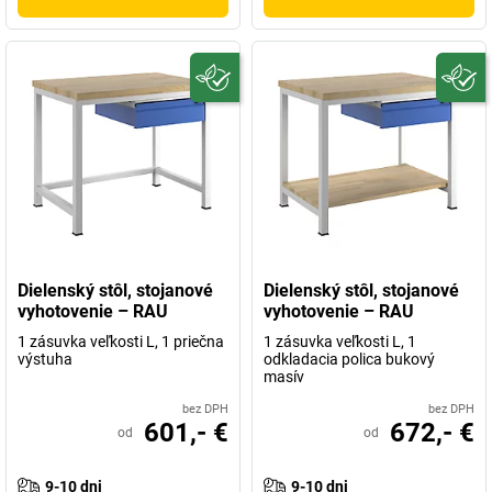
Dielenský stôl, stojanové
Dielenský stôl, stojanové
vyhotovenie – RAU
vyhotovenie – RAU
1 zásuvka veľkosti L, 1 priečna
1 zásuvka veľkosti L, 1
výstuha
odkladacia polica bukový
masív
bez DPH
bez DPH
601,- €
672,- €
od
od
9-10 dni
9-10 dni