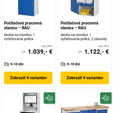
Počítačová pracovná
Počítačová pracovná
stanica – RAU
stanica – RAU
skriňa na monitor, 1
skriňa na monitor, 1
vyťahovacia polica
vyťahovacia polica, 2 zásuvky
bez DPH
bez DPH
1.039,- €
1.122,- €
od
od
9-10 dni
9-10 dni
Zobraziť 4 variantov
Zobraziť 4 variantov