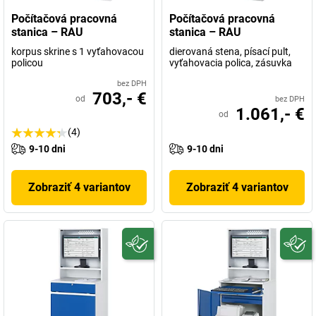
Počítačová pracovná
Počítačová pracovná
stanica – RAU
stanica – RAU
korpus skrine s 1 vyťahovacou
dierovaná stena, písací pult,
policou
vyťahovacia polica, zásuvka
bez DPH
703,- €
od
bez DPH
1.061,- €
od
(4)
9-10 dni
9-10 dni
Zobraziť 4 variantov
Zobraziť 4 variantov