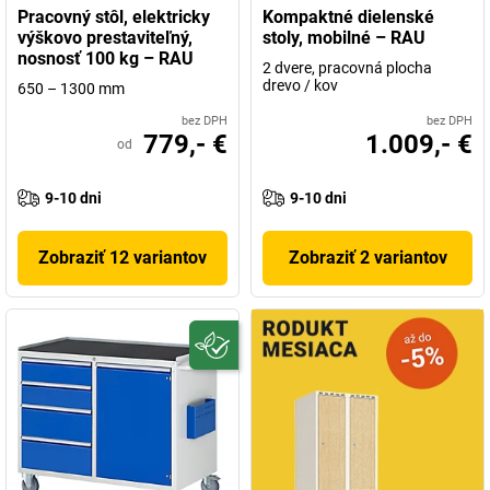
Pracovný stôl, elektricky
Kompaktné dielenské
výškovo prestaviteľný,
stoly, mobilné – RAU
nosnosť 100 kg – RAU
2 dvere, pracovná plocha
drevo / kov
650 – 1300 mm
bez DPH
bez DPH
779,- €
1.009,- €
od
9-10 dni
9-10 dni
Zobraziť 12 variantov
Zobraziť 2 variantov