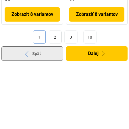
Zobraziť 8 variantov
Zobraziť 8 variantov
1
2
3
…
10
Ďalej
Späť