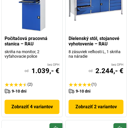
Počítačová pracovná
Dielenský stôl, stojanové
stanica – RAU
vyhotovenie – RAU
skriňa na monitor, 2
8 zásuviek veľkosti L, 1 skriňa
vyťahovacie police
na náradie
bez DPH
bez DPH
1.039,- €
2.244,- €
od
od
(2)
(1)
9-10 dni
9-10 dni
Zobraziť 4 variantov
Zobraziť 2 variantov