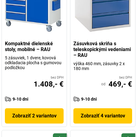
Kompaktné dielenské
Zásuvková skriňa s
stoly, mobilné – RAU
teleskopickými vedeniami
– RAU
5 zásuviek, 1 dvere, kovová
odkladacia plocha s gumovou
výška 460 mm, zásuvky 2 x
podložkou
180 mm
bez DPH
bez DPH
1.408,- €
469,- €
od
9-10 dni
9-10 dni
Zobraziť 2 variantov
Zobraziť 4 variantov