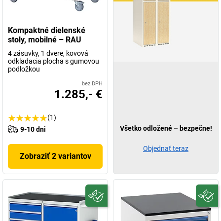
Kompaktné dielenské
stoly, mobilné – RAU
4 zásuvky, 1 dvere, kovová
odkladacia plocha s gumovou
podložkou
bez DPH
1.285,- €
(1)
Všetko odložené – bezpečne!
9-10 dni
Objednať teraz
Zobraziť 2 variantov