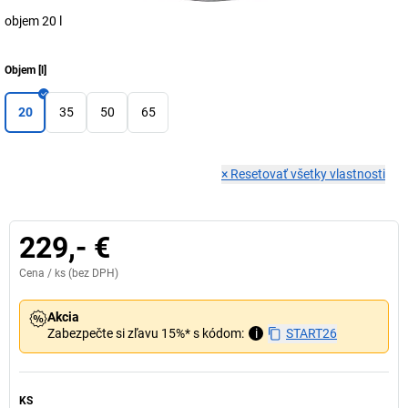
objem 20 l
Objem
[
l
]
20
35
50
65
×
Resetovať všetky vlastnosti
229,- €
Cena /
ks
(bez DPH)
Akcia
Zabezpečte si zľavu 15%* s kódom:
i
START26
KS