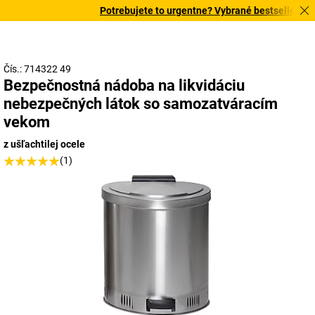
Potrebujete to urgentne? Vybrané bestsellery dor
Čís.: 714322 49
Bezpečnostná nádoba na likvidáciu
nebezpečných látok so samozatváracím
vekom
z ušľachtilej ocele
(1)