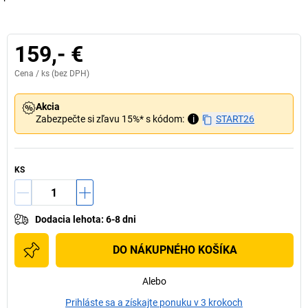
159,- €
Cena /
ks
(bez DPH)
Akcia
Zabezpečte si zľavu 15%* s kódom:
i
START26
KS
Dodacia lehota
:
6-8 dni
DO NÁKUPNÉHO KOŠÍKA
Alebo
Prihláste sa a získajte ponuku v 3 krokoch