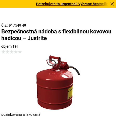
Potrebujete to urgentne? Vybrané bestsellery dor
Čís.: 917549 49
Bezpečnostná nádoba s flexibilnou kovovou
hadicou – Justrite
objem 19 l
pozinkovaná a lakovaná