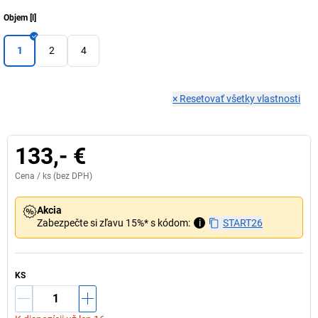
Objem
[
l
]
1
2
4
×
Resetovať všetky vlastnosti
133,- €
Cena /
ks
(bez DPH)
Akcia
Zabezpečte si zľavu 15%* s kódom:
i
START26
KS