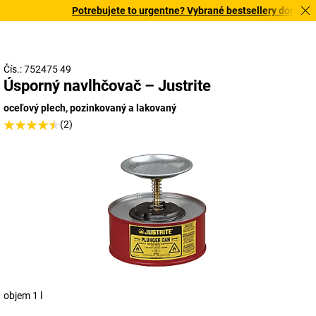
Potrebujete to urgentne? Vybrané bestsellery doručíme 
Čís.: 752475 49
Úsporný navlhčovač – Justrite
oceľový plech, pozinkovaný a lakovaný
(2)
objem 1 l