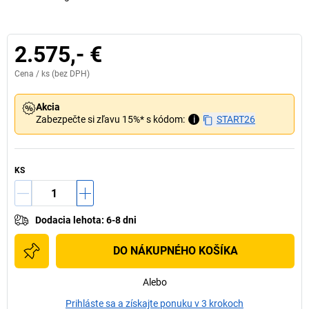
2.575,- €
Cena /
ks
(bez DPH)
Akcia
Zabezpečte si zľavu 15%* s kódom:
i
START26
KS
Dodacia lehota
:
6-8 dni
DO NÁKUPNÉHO KOŠÍKA
Alebo
Prihláste sa a získajte ponuku v 3 krokoch