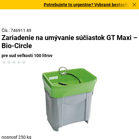
Potrebujete to urgentne? Vybrané bestsellery dor
Čís.: 746911 49
Zariadenie na umývanie súčiastok GT Maxi –
Bio-Circle
pre sud veľkosti 100 litrov
nosnosť 250 kg