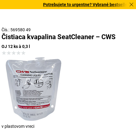
Potrebujete to urgentne? Vybrané bestsellery dor
Čís.: 569580 49
Čistiaca kvapalina SeatCleaner – CWS
OJ 12 ks à 0,3 l
v plastovom vreci