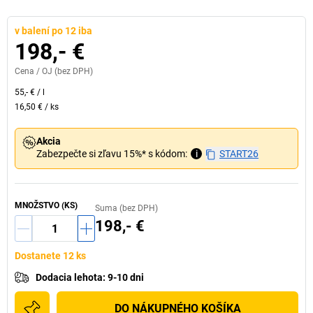
v balení po 12 iba
198,- €
Cena /
OJ
(bez DPH)
55,- €
/
l
16,50 €
/
ks
Akcia
Zabezpečte si zľavu 15%* s kódom:
i
START26
MNOŽSTVO (KS)
Suma (bez DPH)
198,- €
Dostanete 12 ks
Dodacia lehota
:
9-10 dni
DO NÁKUPNÉHO KOŠÍKA