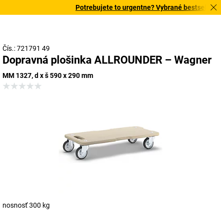
Potrebujete to urgentne? Vybrané bestsellery d
Čís.: 721791 49
Dopravná plošinka ALLROUNDER – Wagner
MM 1327, d x š 590 x 290 mm
nosnosť 300 kg