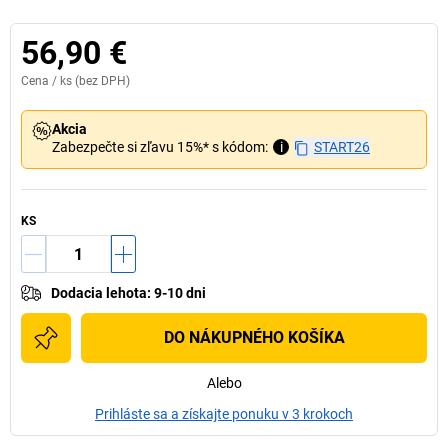
56,90 €
Cena /
ks
(bez DPH)
Akcia
Zabezpečte si zľavu 15%* s kódom:
i
START26
KS
Dodacia lehota
:
9-10 dni
DO NÁKUPNÉHO KOŠÍKA
Alebo
Prihláste sa a získajte ponuku v 3 krokoch