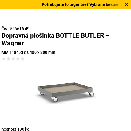
Potrebujete to urgentne? Vybrané bestsellery dor
Čís.: 566615 49
Dopravná plošinka BOTTLE BUTLER –
Wagner
MM 1184, d x š 400 x 300 mm
nosnosť 100 kg