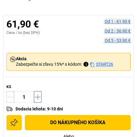
61,90 €
Od
1
-
61,90 €
Od
2
-
56,90 €
Cena /
ks
(bez DPH)
Od
5
-
53,90 €
Akcia
Zabezpečte si zľavu 15%* s kódom:
i
START26
KS
Dodacia lehota
:
9-10 dni
DO NÁKUPNÉHO KOŠÍKA
Alebo