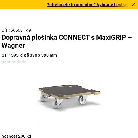
Potrebujete to urgentne? Vybrané bestsellery do
Čís.: 566601 49
Dopravná plošinka CONNECT s MaxiGRIP –
Wagner
GH 1393, d x š 390 x 390 mm
nosnosť 200 kg