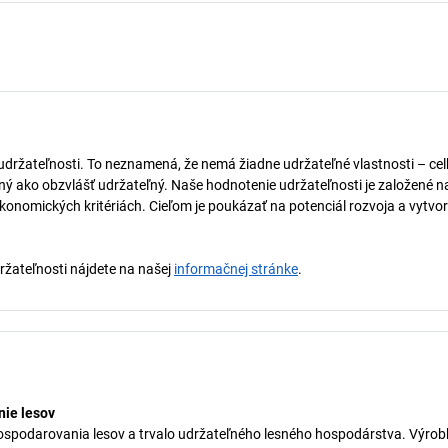
 udržateľnosti. To neznamená, že nemá žiadne udržateľné vlastnosti – ce
naný ako obzvlášť udržateľný. Naše hodnotenie udržateľnosti je založené n
onomických kritériách. Cieľom je poukázať na potenciál rozvoja a vytvor
držateľnosti nájdete na našej
informačnej stránke
.
ie lesov
ospodarovania lesov a trvalo udržateľného lesného hospodárstva. Výrob