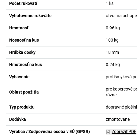
Počet rukovätí
1
ks
Vyhotovenie rukoväte
otvor na uchope
Hmotnosť
0.96
kg
Nosnosť na kus
100
kg
Hrúbka dosky
18
mm
Hmotnosť na kus
0.24
kg
Vybavenie
protišmyková p
pre kobercové p
Oblasť použitia
rôzne
Typ produktu
dopravné plošin
Dodávka
zmontované
Výrobca / Zodpovedná osoba v EÚ (GPSR)
Zobraziť PDF