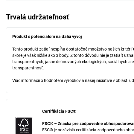
Trvalá udržateľnosť
Produkt s potenciálom na ďalší vývoj
Tento produkt zatiaľ nespĺňa dostatočné množstvo našich kritérií
skóre je však nižšie ako 3 body. Z tohto dôvodu nie je (zatiaľ) uz
transparentných, jasne definovaných ekologických, sociálnych a ek
transparentnosť.
Viac informácií o hodnotení výrobkov a našej iniciatíve v oblasti u
Certifikácia FSC®
FSC® – Značka pre zodpovedné obhospodarovan
FSC® je nezávislá certifikácia zodpovedného obh