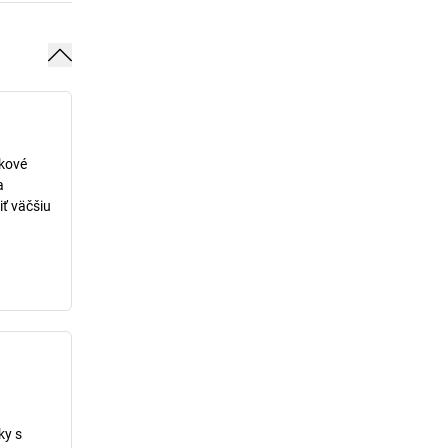
lkové
a
iť väčšiu
ky s