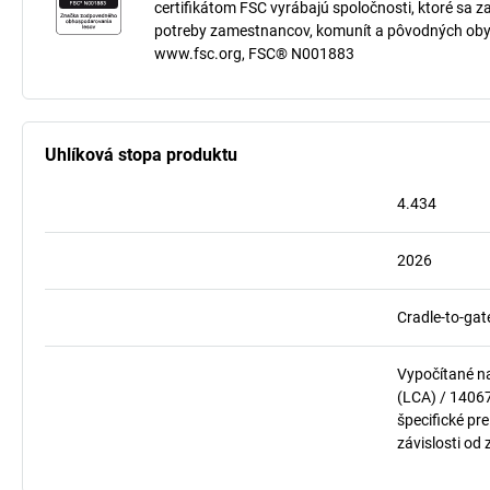
certifikátom FSC vyrábajú spoločnosti, ktoré sa z
potreby zamestnancov, komunít a pôvodných oby
www.fsc.org, FSC® N001883
Uhlíková stopa produktu
4.434
2026
Cradle-to-gat
Vypočítané n
(LCA) / 1406
špecifické pre
závislosti od