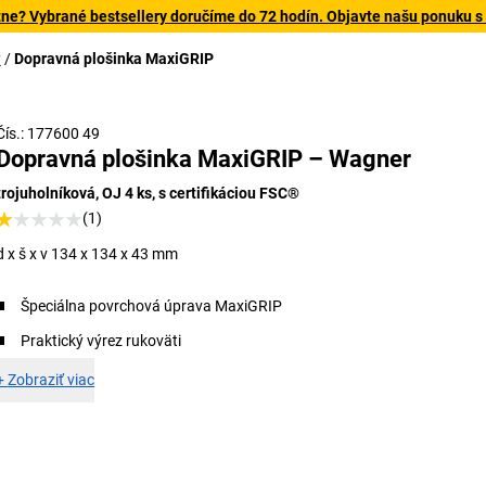
tne? Vybrané bestsellery doručíme do 72 hodín. Objavte našu ponuku s
y
Dopravná plošinka MaxiGRIP
Čís.: 177600 49
Dopravná plošinka MaxiGRIP – Wagner
trojuholníková, OJ 4 ks, s certifikáciou FSC®
(1)
d x š x v 134 x 134 x 43 mm
Špeciálna povrchová úprava MaxiGRIP
Praktický výrez rukoväti
+
Zobraziť viac