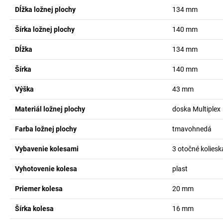
Dĺžka ložnej plochy
134
mm
Šírka ložnej plochy
140
mm
Dĺžka
134
mm
Šírka
140
mm
Výška
43
mm
Materiál ložnej plochy
doska Multiplex
Farba ložnej plochy
tmavohnedá
Vybavenie kolesami
3 otočné koliesk
Vyhotovenie kolesa
plast
Priemer kolesa
20
mm
Šírka kolesa
16
mm