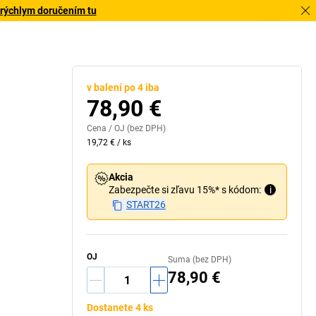
 rýchlym doručením tu
v balení po 4 iba
78,90 €
Cena /
OJ
(bez DPH)
19,72 €
/
ks
Akcia
Zabezpečte si zľavu 15%* s kódom:
i
START26
OJ
Suma (bez DPH)
78,90 €
Dostanete 4 ks