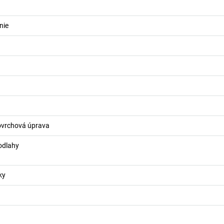
nie
ovrchová úprava
odlahy
ky