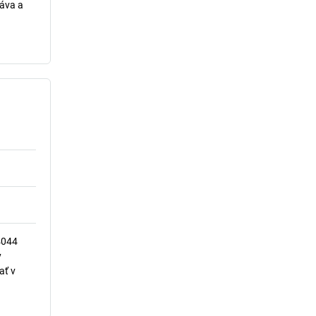
ráva a
4044
y
ať v