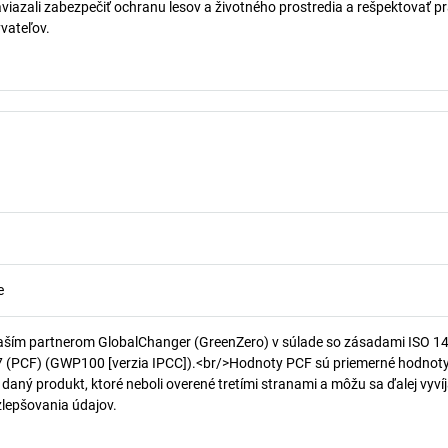
aviazali zabezpečiť ochranu lesov a životného prostredia a rešpektovať p
vateľov.
e
aším partnerom GlobalChanger (GreenZero) v súlade so zásadami ISO 1
7 (PCF) (GWP100 [verzia IPCC]).<br/>Hodnoty PCF sú priemerné hodnot
 daný produkt, ktoré neboli overené tretími stranami a môžu sa ďalej vyvíj
 zlepšovania údajov.