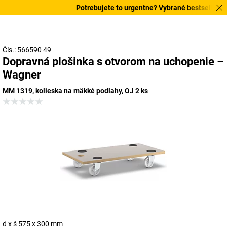
Potrebujete to urgentne? Vybrané bestsellery do
Čís.: 566590 49
Dopravná plošinka s otvorom na uchopenie –
Wagner
MM 1319, kolieska na mäkké podlahy, OJ 2 ks
d x š 575 x 300 mm