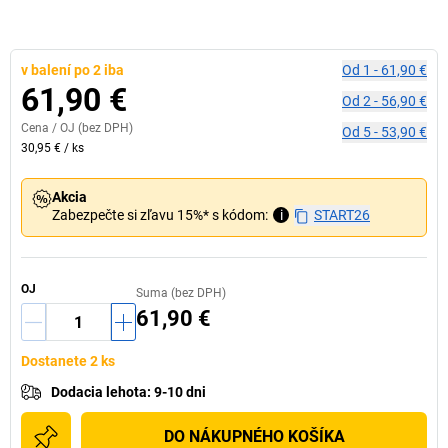
v balení po 2 iba
Od
1
-
61,90 €
61,90 €
Od
2
-
56,90 €
Cena /
OJ
(bez DPH)
Od
5
-
53,90 €
30,95 €
/
ks
Akcia
Zabezpečte si zľavu 15%* s kódom:
i
START26
OJ
Suma (bez DPH)
61,90 €
Dostanete 2 ks
Dodacia lehota
:
9-10 dni
DO NÁKUPNÉHO KOŠÍKA