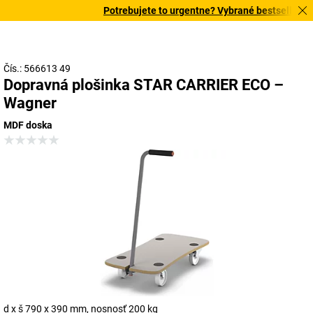
Potrebujete to urgentne? Vybrané bestsellery do
Čís.: 566613 49
Dopravná plošinka STAR CARRIER ECO –
Wagner
MDF doska
d x š 790 x 390 mm, nosnosť 200 kg