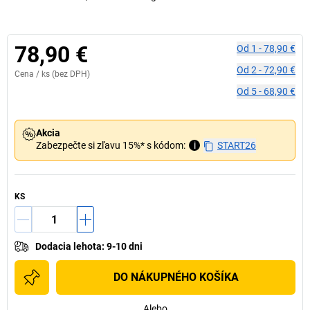
78,90 €
Od
1
-
78,90 €
Od
2
-
72,90 €
Cena /
ks
(bez DPH)
Od
5
-
68,90 €
Akcia
Zabezpečte si zľavu 15%* s kódom:
i
START26
KS
Dodacia lehota
:
9-10 dni
DO NÁKUPNÉHO KOŠÍKA
Alebo