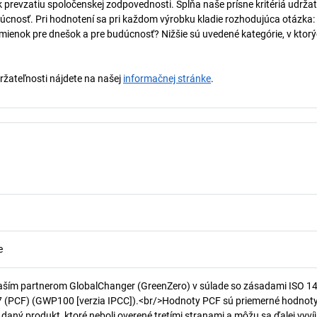
k prevzatiu spoločenskej zodpovednosti. Spĺňa naše prísne kritériá udržat
úcnosť. Pri hodnotení sa pri každom výrobku kladie rozhodujúca otázka:
mienok pre dnešok a pre budúcnosť? Nižšie sú uvedené kategórie, v ktorý
držateľnosti nájdete na našej
informačnej stránke
.
e
aším partnerom GlobalChanger (GreenZero) v súlade so zásadami ISO 1
7 (PCF) (GWP100 [verzia IPCC]).<br/>Hodnoty PCF sú priemerné hodnot
 daný produkt, ktoré neboli overené tretími stranami a môžu sa ďalej vyvíj