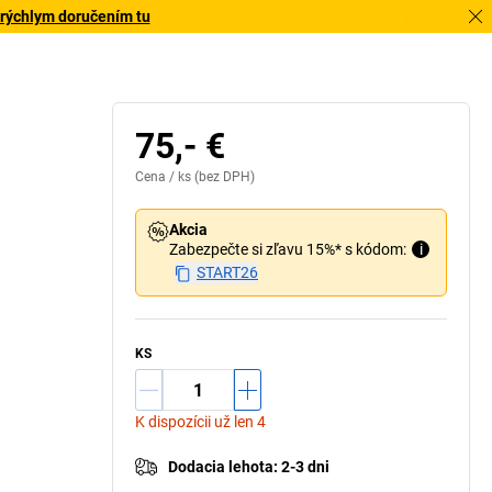
 rýchlym doručením tu
75,- €
Cena /
ks
(bez DPH)
Akcia
Zabezpečte si zľavu 15%* s kódom:
i
START26
KS
K dispozícii už len 4
Dodacia lehota
:
2-3 dni