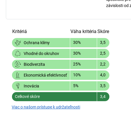
závislosti od
Kritériá
Váha kritéria
Skóre
30%
3,5
Ochrana klímy
30%
2,5
Vhodné do okruhov
25%
2,2
Biodiverzita
10%
4,0
Ekonomická efektívnosť
5%
3,5
Inovácia
Celkové skóre
3,4
Viac o našom prístupe k udržateľnosti