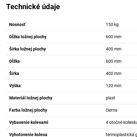
Technické údaje
Nosnosť
150
kg
Dĺžka ložnej plochy
600
mm
Šírka ložnej plochy
400
mm
Dĺžka
600
mm
Šírka
400
mm
Výška
120
mm
Materiál ložnej plochy
plast
Farba ložnej plochy
čierna
Vybavenie kolesami
4 otočné koliesk
Vyhotovenie kolesa
termoplastická