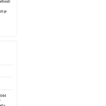
eľnosti
ch je
4044
y
ať v