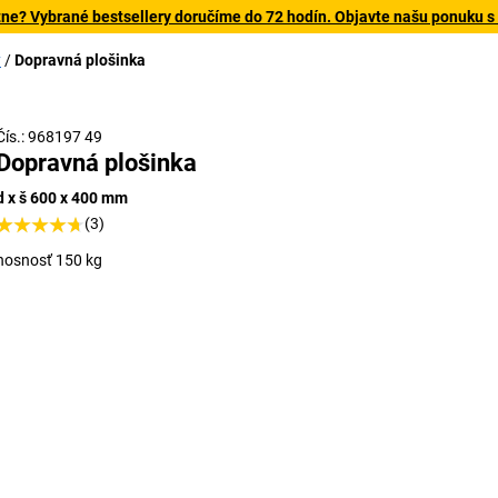
tne? Vybrané bestsellery doručíme do 72 hodín. Objavte našu ponuku s
y
Dopravná plošinka
Čís.: 968197 49
Dopravná plošinka
d x š 600 x 400 mm
(3)
nosnosť 150 kg