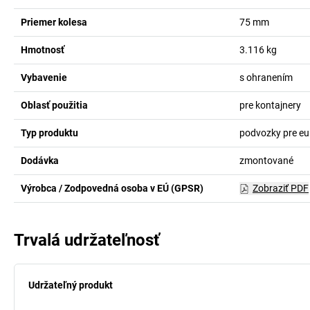
Priemer kolesa
75
mm
Hmotnosť
3.116
kg
Vybavenie
s ohranením
Oblasť použitia
pre kontajnery
Typ produktu
podvozky pre eu
Dodávka
zmontované
Výrobca / Zodpovedná osoba v EÚ (GPSR)
Zobraziť PDF
Trvalá udržateľnosť
Udržateľný produkt