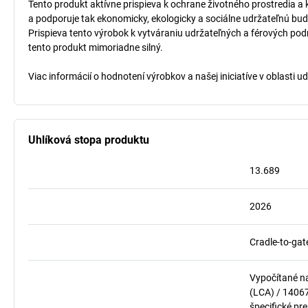
Tento produkt aktívne prispieva k ochrane životného prostredia a 
a podporuje tak ekonomicky, ekologicky a sociálne udržateľnú bud
Prispieva tento výrobok k vytváraniu udržateľných a férových pod
tento produkt mimoriadne silný.
Viac informácií o hodnotení výrobkov a našej iniciatíve v oblasti u
Uhlíková stopa produktu
13.689
2026
Cradle-to-gat
Vypočítané n
(LCA) / 1406
špecifické pre