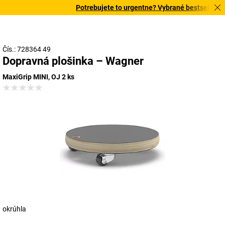
Potrebujete to urgentne? Vybrané bestsellery do
Čís.: 728364 49
Dopravná plošinka – Wagner
MaxiGrip MINI, OJ 2 ks
okrúhla