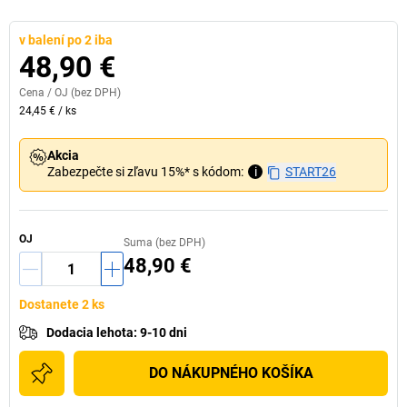
v balení po 2 iba
48,90 €
Cena /
OJ
(bez DPH)
24,45 €
/
ks
Akcia
Zabezpečte si zľavu 15%* s kódom:
i
START26
OJ
Suma (bez DPH)
48,90 €
Dostanete 2 ks
Dodacia lehota
:
9-10 dni
DO NÁKUPNÉHO KOŠÍKA