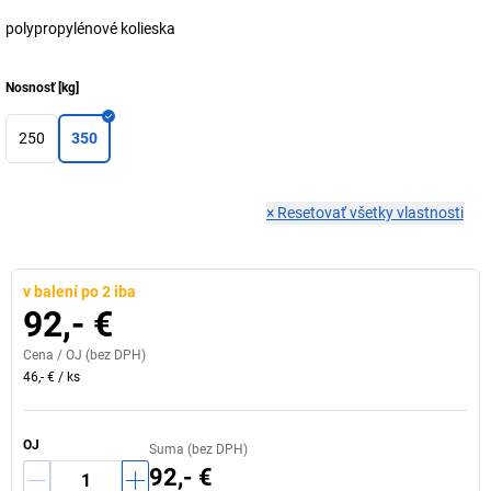
polypropylénové kolieska
Nosnosť
[
kg
]
250
350
×
Resetovať všetky vlastnosti
v balení po 2 iba
92,- €
Cena /
OJ
(bez DPH)
46,- €
/
ks
OJ
Suma (bez DPH)
92,- €