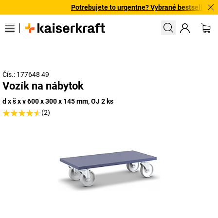
Potrebujete to urgentne? Vybrané bestsellery do
Čís.: 177648 49
Vozík na nábytok
d x š x v 600 x 300 x 145 mm, OJ 2 ks
(2)