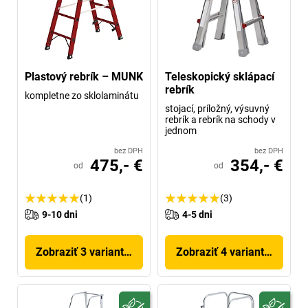
Plastový rebrík – MUNK
Teleskopický sklápací
rebrík
kompletne zo sklolaminátu
stojací, príložný, výsuvný
rebrík a rebrík na schody v
jednom
bez DPH
bez DPH
475,- €
354,- €
od
od
(1)
(3)
9-10 dni
4-5 dni
Zobraziť 3 variantov
Zobraziť 4 variantov