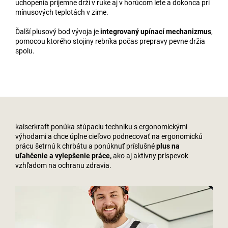
uchopenia príjemne drží v ruke aj v horúcom lete a dokonca pri
mínusových teplotách v zime.
Ďalší plusový bod vývoja je
integrovaný upínací mechanizmus
,
pomocou ktorého stojiny rebríka počas prepravy pevne držia
spolu.
kaiserkraft
ponúka stúpaciu techniku s ergonomickými
výhodami a chce úplne cieľovo podnecovať na ergonomickú
prácu šetrnú k chrbátu a ponúknuť príslušné
plus na
uľahčenie a vylepšenie práce,
ako aj aktívny príspevok
vzhľadom na ochranu zdravia.