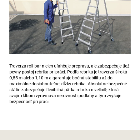
Traverza roll-bar nielen uľahčuje prepravu, ale zabezpečuje tiež
pevný postoj rebríka pri práci. Podľa rebríka je traverza široká
0,85 m alebo 1,10 m a garantuje bočnú stabilitu až do
maximálne dosiahnuteľnej dĺžky rebríka. Absolútne bezpečné
státie zabezpečuje flexibilná pätka rebríka nivello®, ktorá
svojím kĺbom vyrovnáva nerovnosti podlahy a tým zvyšuje
bezpečnosť pri práci.