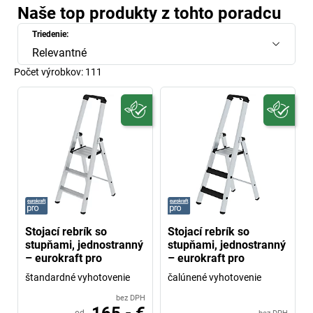
Naše top produkty z tohto poradcu
Triedenie:
Relevantné
Počet výrobkov:
111
Stojací rebrík so
Stojací rebrík so
stupňami, jednostranný
stupňami, jednostranný
– eurokraft pro
– eurokraft pro
štandardné vyhotovenie
čalúnené vyhotovenie
bez DPH
165,- €
od