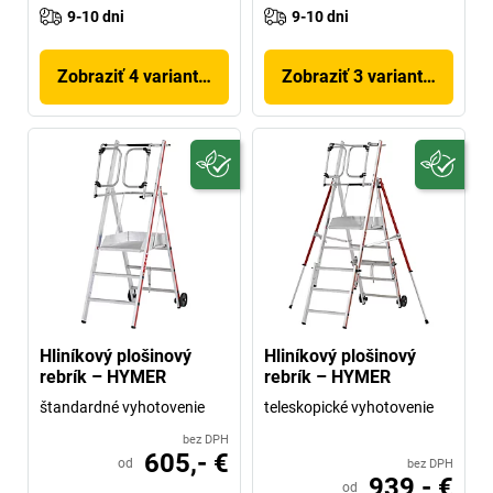
9-10 dni
9-10 dni
Zobraziť 4 variantov
Zobraziť 3 variantov
Hliníkový plošinový
Hliníkový plošinový
rebrík – HYMER
rebrík – HYMER
štandardné vyhotovenie
teleskopické vyhotovenie
bez DPH
605,- €
od
bez DPH
939,- €
od