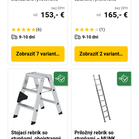
bez DPH
bez DPH
153,- €
165,- €
od
od
(6)
(1)
9-10 dni
9-10 dni
Zobraziť 7 variantov
Zobraziť 2 variantov
Stojaci rebrík so
Príložný rebrík so
stupňami, obojstranný
stupňami – MUNK