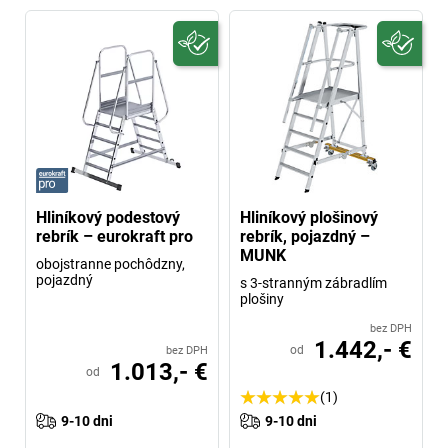
Hliníkový podestový
Hliníkový plošinový
rebrík – eurokraft pro
rebrík, pojazdný –
MUNK
obojstranne pochôdzny,
pojazdný
s 3-stranným zábradlím
plošiny
bez DPH
1.442,- €
od
bez DPH
1.013,- €
od
(1)
9-10 dni
9-10 dni