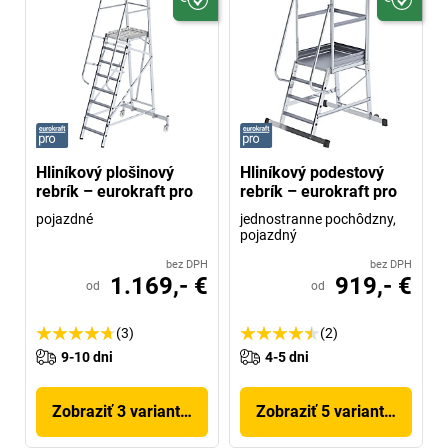
Hliníkový plošinový
Hliníkový podestový
rebrík – eurokraft pro
rebrík – eurokraft pro
pojazdné
jednostranne pochôdzny,
pojazdný
bez DPH
bez DPH
1.169,- €
919,- €
od
od
(3)
(2)
9-10 dni
4-5 dni
Zobraziť 3 variantov
Zobraziť 5 variantov