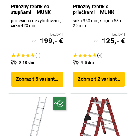
Príložný rebrík so
Príložný rebrík s
stupňami – MUNK
priečkami – MUNK
profesionálne vyhotovenie,
šírka 350 mm, stojina 58 x
šírka 420 mm
25 mm
bez DPH
bez DPH
199,- €
125,- €
od
od
(1)
(4)
9-10 dni
4-5 dni
Zobraziť 5 variantov
Zobraziť 2 variantov