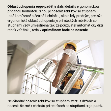
Oblasť uchopenia ergo-pad®
je ďalší detail s ergonomickou
pridanou hodnotou. S ňou je nosenie rebríkov so stupňami
také komfortné a šetrné k chrbátu, ako nikdy predtým, pretože
ergonomická oblasť uchopenia je pri všetkých rebríkoch so
stupňami vždy umiestnená tak, že používateľ automaticky drží
rebrík v ťažisku, teda
v optimálnom bode na nesenie
.
Nevýhodné nosenie rebríkov so stupňami verzus držanie a
nosenie šetrné k chrbátu pri rebríkoch so stupňami ergo-pad®.