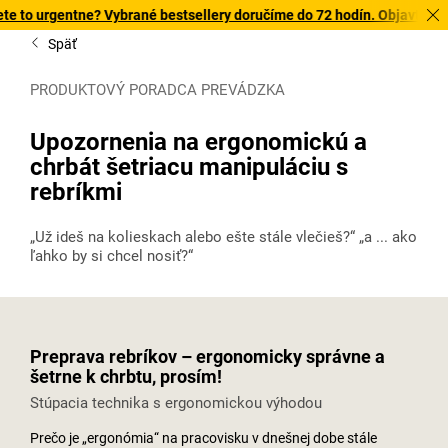
ne? Vybrané bestsellery doručíme do 72 hodín. Objavte našu ponuku s 
Späť
PRODUKTOVÝ PORADCA PREVÁDZKA
Upozornenia na ergonomickú a
chrbát šetriacu manipuláciu s
rebríkmi
„Už ideš na kolieskach alebo ešte stále vlečieš?“ „a ... ako
ľahko by si chcel nosiť?“
Preprava rebríkov – ergonomicky správne a
šetrne k chrbtu, prosím!
Stúpacia technika s ergonomickou výhodou
Prečo je „ergonómia“ na pracovisku v dnešnej dobe stále