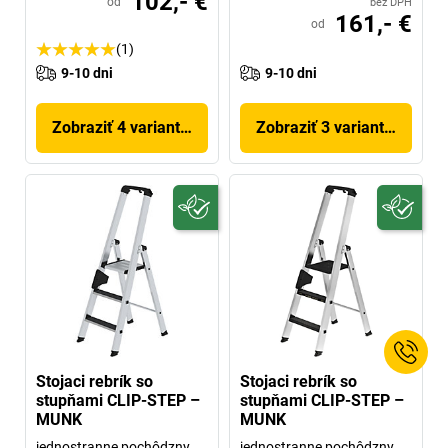
102,- €
od
bez DPH
161,- €
od
(1)
9-10 dni
9-10 dni
Zobraziť 4 variantov
Zobraziť 3 variantov
Stojaci rebrík so
Stojaci rebrík so
stupňami CLIP-STEP –
stupňami CLIP-STEP –
MUNK
MUNK
jednostranne pochôdzny,
jednostranne pochôdzny,