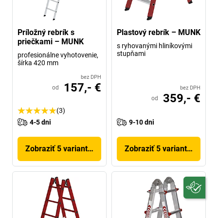
Príložný rebrík s
Plastový rebrík – MUNK
priečkami – MUNK
s ryhovanými hliníkovými
stupňami
profesionálne vyhotovenie,
šírka 420 mm
bez DPH
157,- €
od
bez DPH
359,- €
od
(3)
4-5 dni
9-10 dni
Zobraziť 5 variantov
Zobraziť 5 variantov