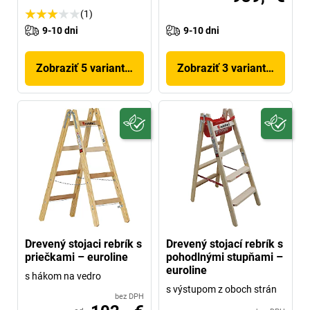
(1)
9-10 dni
9-10 dni
Zobraziť 5 variantov
Zobraziť 3 variantov
Drevený stojaci rebrík s
Drevený stojací rebrík s
priečkami – euroline
pohodlnými stupňami –
euroline
s hákom na vedro
s výstupom z oboch strán
bez DPH