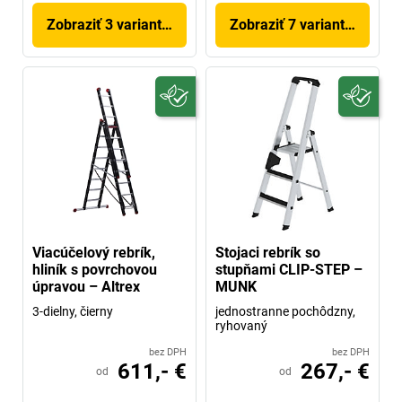
Zobraziť 3 variantov
Zobraziť 7 variantov
Viacúčelový rebrík,
Stojaci rebrík so
hliník s povrchovou
stupňami CLIP-STEP –
úpravou – Altrex
MUNK
3-dielny, čierny
jednostranne pochôdzny,
ryhovaný
bez DPH
bez DPH
611,- €
267,- €
od
od