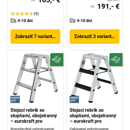
bez DPH
191,- €
od
(9)
9-10 dni
9-10 dni
Zobraziť 7 variantov
Zobraziť 3 variantov
Stojací rebrík so
Stojací rebrík so
stupňami, obojstranný
stupňami, obojstranný
– eurokraft pro
– eurokraft pro
štandardné vyhotovenie
čalúnené vyhotovenie