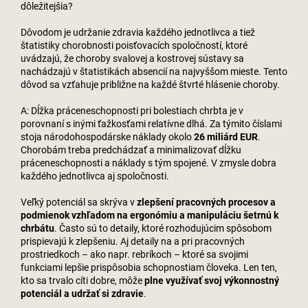
dôležitejšia?
Dôvodom je udržanie zdravia každého jednotlivca a tiež
štatistiky chorobnosti poisťovacích spoločností, ktoré
uvádzajú, že choroby svalovej a kostrovej sústavy sa
nachádzajú v štatistikách absencií na najvyššom mieste. Tento
dôvod sa vzťahuje približne na každé štvrté hlásenie choroby.
A: Dĺžka práceneschopnosti pri bolestiach chrbta je v
porovnaní s inými ťažkosťami relatívne dlhá. Za týmito číslami
stoja národohospodárske náklady okolo
26 miliárd EUR
.
Chorobám treba predchádzať a minimalizovať dĺžku
práceneschopnosti a náklady s tým spojené. V zmysle dobra
každého jednotlivca aj spoločnosti.
Veľký potenciál sa skrýva v
zlepšení pracovných procesov a
podmienok vzhľadom na ergonómiu a manipuláciu šetrnú k
chrbátu
. Často sú to detaily, ktoré rozhodujúcim spôsobom
prispievajú k zlepšeniu. Aj detaily na a pri pracovných
prostriedkoch – ako napr. rebríkoch – ktoré sa svojimi
funkciami lepšie prispôsobia schopnostiam človeka. Len ten,
kto sa trvalo cíti dobre, môže
plne využívať svoj výkonnostný
potenciál a udržať si zdravie
.