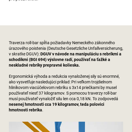
Traverza roll-bar spĺňa požiadavky Nemeckého zákonného
úrazového poistenia (Deutsche Gesetzliche Unfallversicherung,
v skratke DGUV):
DGUV v návode na manipuláciu s rebríkmi a
schodíkmi (BGI 694) výslovne radí, používať na ťažké a
neskladné rebríky prepravné kolieska.
Ergonomická výhoda a redukcia vynaloženej sily sú enormné,
ako vysvetľuje nasledujúci príklad: Pri veľkom trojdielnom
hliníkovom viacúčelovom rebríku s 3x14 priečkami by musel
používateľ niesť 37 kilogramov. S pomocou traverzy roll-bar
musí používateľ vynaložiť silu len cca 0,18 kN. To zodpovedá
nesenej hmotnosti cca 19 kilogramov, teda polovici
hmotnosti rebríka
.