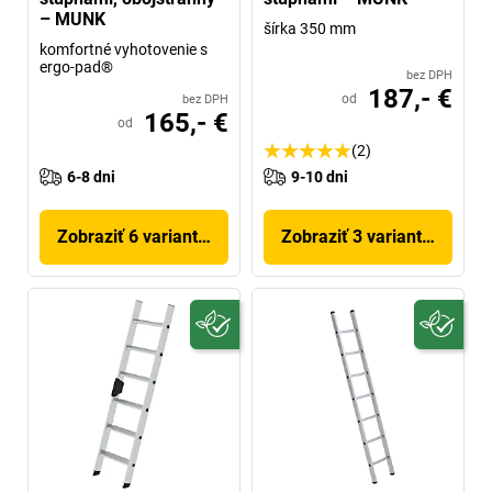
– MUNK
šírka 350 mm
komfortné vyhotovenie s
ergo-pad®
bez DPH
187,- €
od
bez DPH
165,- €
od
(2)
6-8 dni
9-10 dni
Zobraziť 6 variantov
Zobraziť 3 variantov