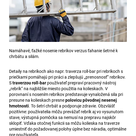
Namáhavé, ťažké nosenie rebríkov verzus ťahanie šetrné k
chrbátu a silám.
Detaily na rebríkoch ako napr. traverza roll-bar pri rebríkoch s
priečkami pomáhajú pri práci a zlepšujú „prenosnosť“ rebríkov.
S
traverzou roll-bar
používateľ prepraví pracovný nástroj
„rebrík“ na najbližšie miesto použitia na kolieskach. V
porovnaní s nosením rebríkov predstavuje vynaložená sila pri
presune na kolieskach presne
polovicu pôvodnej nesenej
hmotnosti
. To šetrí chrbát a podporuje zdravie. Obzvlášť
pozitívne: používatelia môžu prevážať rebrík aj vo vysunutom
stave, výstupná pomôcka sa nemusí na prepravu najskôr
sklopiť. Vďaka otočnej funkcii sa môžu kolieska na traverze
umiestniť do požadovanej polohy úplne bez náradia, optimálne
pre používateľa.