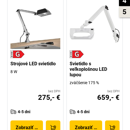
4
5
Strojové LED svietidlo
Svietidlo s
veľkoplošnou LED
8 W
lupou
zväčšenie 175 %
bez DPH
bez DPH
275,- €
659,- €
4-5 dni
4-5 dni
Zobraziť produkt
Zobraziť produkt