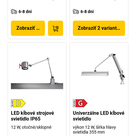
6-8 dni
6-8 dni
Zobraziť produkt
Zobraziť 2 variantov
LED kĺbové strojové
Univerzálne LED kĺbové
svietidlo IP65
svietidlo
12 W, otočné/sklopné
výkon 12 W, šírka hlavy
svietidla 355 mm