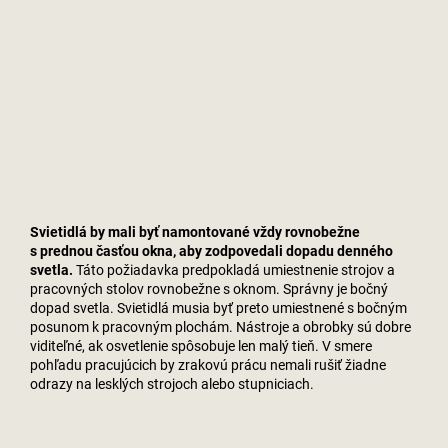
Svietidlá by mali byť namontované vždy rovnobežne
s prednou časťou okna, aby zodpovedali dopadu denného
svetla.
Táto požiadavka predpokladá umiestnenie strojov a
pracovných stolov rovnobežne s oknom. Správny je bočný
dopad svetla. Svietidlá musia byť preto umiestnené s bočným
posunom k pracovným plochám. Nástroje a obrobky sú dobre
viditeľné, ak osvetlenie spôsobuje len malý tieň. V smere
pohľadu pracujúcich by zrakovú prácu nemali rušiť žiadne
odrazy na lesklých strojoch alebo stupniciach.