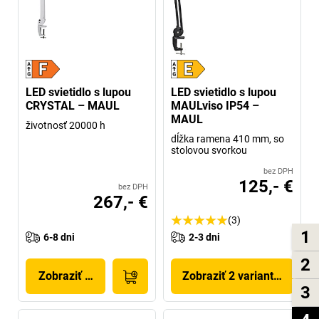
LED svietidlo s lupou
LED svietidlo s lupou
CRYSTAL – MAUL
MAULviso IP54 –
MAUL
životnosť 20000 h
dĺžka ramena 410 mm, so
stolovou svorkou
bez DPH
125,- €
bez DPH
267,- €
(3)
1
6-8 dni
2-3 dni
2
Zobraziť produkt
Zobraziť 2 variantov
3