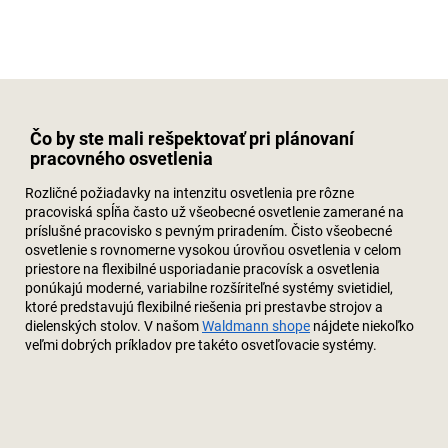
Čo by ste mali rešpektovať pri plánovaní
pracovného osvetlenia
Rozličné požiadavky na intenzitu osvetlenia pre rôzne
pracoviská spĺňa často už všeobecné osvetlenie zamerané na
príslušné pracovisko s pevným priradením. Čisto všeobecné
osvetlenie s rovnomerne vysokou úrovňou osvetlenia v celom
priestore na flexibilné usporiadanie pracovísk a osvetlenia
ponúkajú moderné, variabilne rozšíriteľné systémy svietidiel,
ktoré predstavujú flexibilné riešenia pri prestavbe strojov a
dielenských stolov. V našom
Waldmann shope
nájdete niekoľko
veľmi dobrých príkladov pre takéto osvetľovacie systémy.