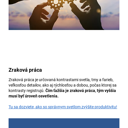
Zraková práca
Zraková práca je určovaná kontrastami svetla, tmy a farieb,
veľkosťou detailov, ako aj rýchlosťou a dobou, počas ktorej sa
kontrasty registrujú.
Čím ťažšia je zraková práca, tým vyššia
musí byť úroveň osvetlenia.
Tu sa dozviete, ako so správnym svetlom zvýšite produktivitu!