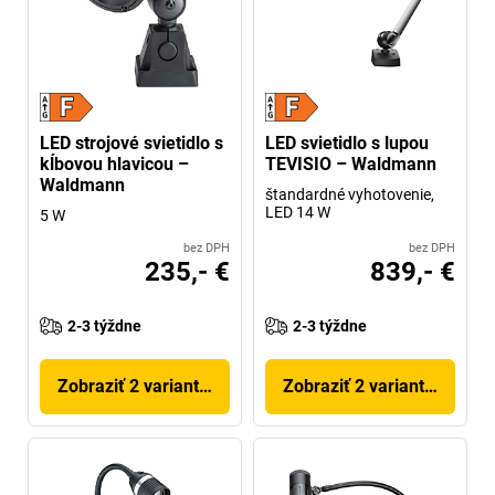
LED strojové svietidlo s
LED svietidlo s lupou
kĺbovou hlavicou –
TEVISIO – Waldmann
Waldmann
štandardné vyhotovenie,
LED 14 W
5 W
bez DPH
bez DPH
235,- €
839,- €
2-3 týždne
2-3 týždne
Zobraziť 2 variantov
Zobraziť 2 variantov