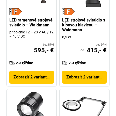
LED ramenové strojové
LED strojové svietidlo s
svietidlo – Waldmann
kĺbovou hlavicou –
Waldmann
pripojenie 12 – 28 V AC / 12
– 40 V DC
8,5 W
bez DPH
bez DPH
595,- €
415,- €
od
2-3 týždne
2-3 týždne
Zobraziť 2 variantov
Zobraziť 2 variantov