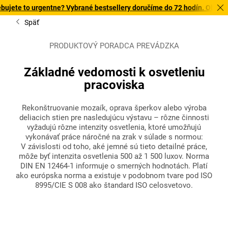
rgentne? Vybrané bestsellery doručíme do 72 hodín. Objavte našu ponu
Späť
PRODUKTOVÝ PORADCA PREVÁDZKA
Základné vedomosti k osvetleniu
pracoviska
Rekonštruovanie mozaík, oprava šperkov alebo výroba
deliacich stien pre nasledujúcu výstavu – rôzne činnosti
vyžadujú rôzne intenzity osvetlenia, ktoré umožňujú
vykonávať práce náročné na zrak v súlade s normou:
V závislosti od toho, aké jemné sú tieto detailné práce,
môže byť intenzita osvetlenia 500 až 1 500 luxov. Norma
DIN EN 12464-1 informuje o smerných hodnotách. Platí
ako európska norma a existuje v podobnom tvare pod ISO
8995/CIE S 008 ako štandard ISO celosvetovo.