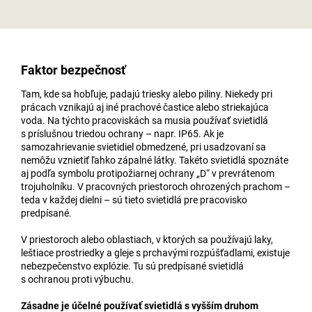
Faktor bezpečnosť
Tam, kde sa hobľuje, padajú triesky alebo piliny. Niekedy pri
prácach vznikajú aj iné prachové častice alebo striekajúca
voda. Na týchto pracoviskách sa musia používať svietidlá
s príslušnou triedou ochrany – napr. IP65. Ak je
samozahrievanie svietidiel obmedzené, pri usadzovaní sa
nemôžu vznietiť ľahko zápalné látky. Takéto svietidlá spoznáte
aj podľa symbolu protipožiarnej ochrany „D“ v prevrátenom
trojuholníku. V pracovných priestoroch ohrozených prachom –
teda v každej dielni – sú tieto svietidlá pre pracovisko
predpísané.
V priestoroch alebo oblastiach, v ktorých sa používajú laky,
leštiace prostriedky a gleje s prchavými rozpúšťadlami, existuje
nebezpečenstvo explózie. Tu sú predpísané svietidlá
s ochranou proti výbuchu.
Zásadne je účelné používať svietidlá s vyšším druhom