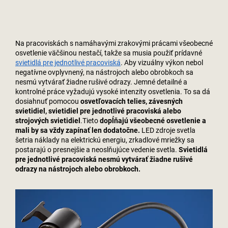
Na pracoviskách s namáhavými zrakovými prácami všeobecné
osvetlenie väčšinou nestačí, takže sa musia použiť prídavné
svietidlá pre jednotlivé pracoviská
. Aby vizuálny výkon nebol
negatívne ovplyvnený, na nástrojoch alebo obrobkoch sa
nesmú vytvárať žiadne rušivé odrazy. Jemné detailné a
kontrolné práce vyžadujú vysoké intenzity osvetlenia. To sa dá
dosiahnuť pomocou
osvetľovacích telies, závesných
svietidiel, svietidiel pre jednotlivé pracoviská alebo
strojových svietidiel
.Tieto
dopĺňajú všeobecné osvetlenie a
mali by sa vždy zapínať len dodatočne.
LED zdroje svetla
šetria náklady na elektrickú energiu, zrkadlové mriežky sa
postarajú o presnejšie a neoslňujúce vedenie svetla.
Svietidlá
pre jednotlivé pracoviská nesmú vytvárať žiadne rušivé
odrazy na nástrojoch alebo obrobkoch.