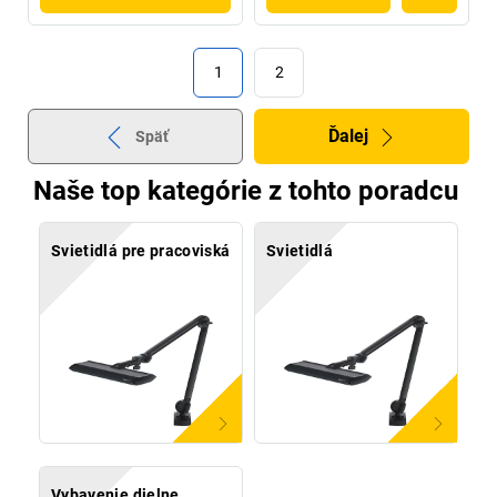
1
2
Ďalej
Späť
Naše top kategórie z tohto poradcu
Svietidlá pre pracoviská
Svietidlá
Vybavenie dielne