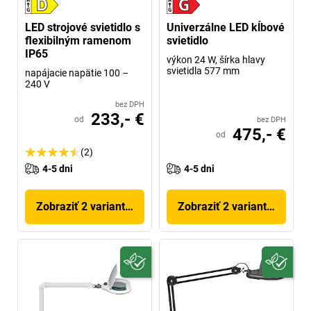
LED strojové svietidlo s
Univerzálne LED kĺbové
flexibilným ramenom
svietidlo
IP65
výkon 24 W, šírka hlavy
svietidla 577 mm
napájacie napätie 100 –
240 V
bez DPH
233,- €
od
bez DPH
475,- €
od
(2)
4-5 dni
4-5 dni
Zobraziť 2 variantov
Zobraziť 2 variantov