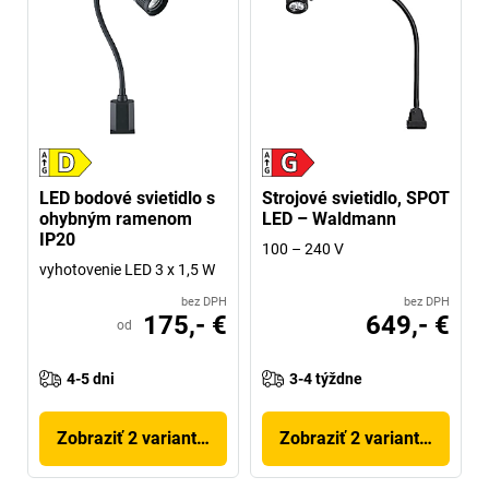
LED bodové svietidlo s
Strojové svietidlo, SPOT
ohybným ramenom
LED – Waldmann
IP20
100 – 240 V
vyhotovenie LED 3 x 1,5 W
bez DPH
bez DPH
175,- €
649,- €
od
4-5 dni
3-4 týždne
Zobraziť 2 variantov
Zobraziť 2 variantov