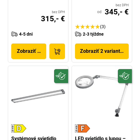
bez DPH
345,- €
od
bez DPH
315,- €
(3)
4-5 dni
2-3 týždne
Zobraziť produkt
Zobraziť 2 variantov
Systémové svietidlo
LED svietidlo s lupou –