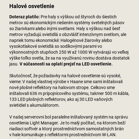
Halové osvetlenie
Doteraz platilo:
Pre haly s výškou od štyroch do šiestich
metrov sú ekonomickým riešením systémy svetelných pásov
so žiarivkami alebo inými svetlami. Haly s výškou nad šesť
metrov vyžadujú svietidlá s obzvlášť intenzívnym svetlom, ale
napriek tomu ekonomické: Halogénové žiarovky alebo
vysokotlakové svietidlá so sodíkovými parami vo
výkonnostných stupňoch 250 W až 1000 W vytvárajú vo veľkej
výške toľko svetla, že sa na využívanú rovinu dostáva dostatok
jasu.
V súčasnosti sa oplatí prejsť na LED osvetlenie.
Skutočnosť, že požiadavky na halové osvetlenie sú vysoké,
vieme: V našej vlastnej výrobe v Haane sme sami inštalovali
nové plošné reflektory na halovom strope. Celkovo sme
inštalovali 636 m prípojnícového systému, takmer 500 m kábla,
133 LED plošných reflektorov, ako aj 30 LED vaňových
svietidiel s akumulátorom.
V našej serverovni bol paralelne inštalovaný systém na správu
osvetlenia Light Manager. Je to malý počítač, na ktorom beží
riadiaci softvér a ktorý prostredníctvom samostatných brán
v hale komunikuje s reflektormi prostredníctvom W-LAN.