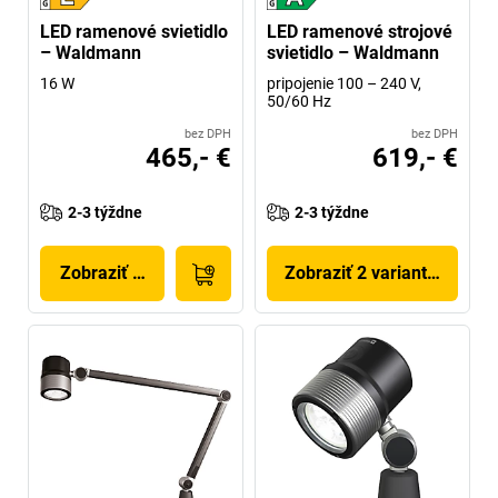
LED ramenové svietidlo
LED ramenové strojové
– Waldmann
svietidlo – Waldmann
16 W
pripojenie 100 – 240 V,
50/60 Hz
bez DPH
bez DPH
465,- €
619,- €
2-3 týždne
2-3 týždne
Zobraziť produkt
Zobraziť 2 variantov