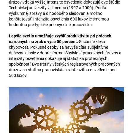
úrazov vďaka vyššej intenzite osvetlenia dokazujú dve štúdie
Technickej univerzity v Illmenau (1997 a 2000). Podľa
výskumnej správy a dlhodobého sledovania možno
konštatovať: Intenzita osvetlenia 600 luxov je smernou
hodnotou pre typické priemyselné pracovisko.
Lepšie svetlo umožňuje zvýšiť produktivitu pri prácach
náročných na zrak o vyše 50 percent.
Súčasne klesá
chybovosť. Pokusné osoby sa navyše cítia subjektívne
duševne dlhšie v dobrej forme. Súvislosť pracovných úrazov a
intenzity osvetlenia dokazuje aj štatistika profesijných
spoločností: Dve tretiny všetkých registrovaných pracovných
úrazov sa stali na pracoviskách s intenzitou osvetlenia pod
500 luxov.