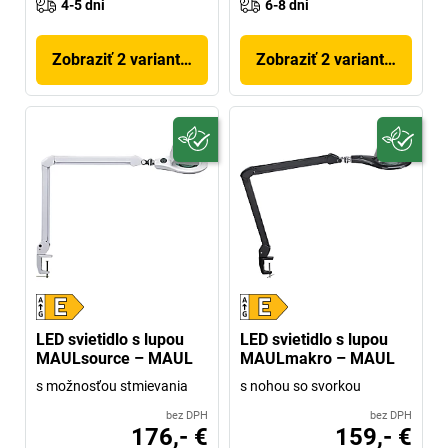
4-5 dni
6-8 dni
Zobraziť 2 variantov
Zobraziť 2 variantov
LED svietidlo s lupou
LED svietidlo s lupou
MAULsource – MAUL
MAULmakro – MAUL
s možnosťou stmievania
s nohou so svorkou
bez DPH
bez DPH
176,- €
159,- €