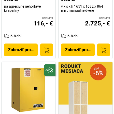
na agresívne nehorľavé
v x š x h 1651 x 1092 x 864
kvapaliny
mm, manuálne dvere
bez DPH
bez DPH
116,- €
2.725,- €
6-8 dni
6-8 dni
Zobraziť produkt
Zobraziť produkt