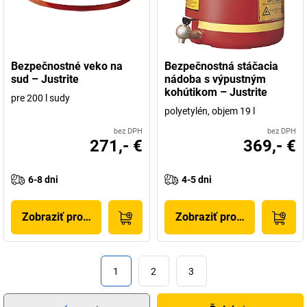
Bezpečnostné veko na
Bezpečnostná stáčacia
sud – Justrite
nádoba s výpustným
kohútikom – Justrite
pre 200 l sudy
polyetylén, objem 19 l
bez DPH
bez DPH
271,- €
369,- €
6-8 dni
4-5 dni
Zobraziť produkt
Zobraziť produkt
1
2
3