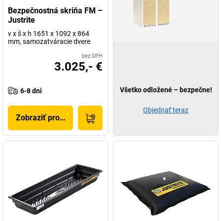
Bezpečnostná skriňa FM –
Justrite
v x š x h 1651 x 1092 x 864
mm, samozatváracie dvere
bez DPH
3.025,- €
Všetko odložené – bezpečne!
6-8 dni
Objednať teraz
Zobraziť produkt