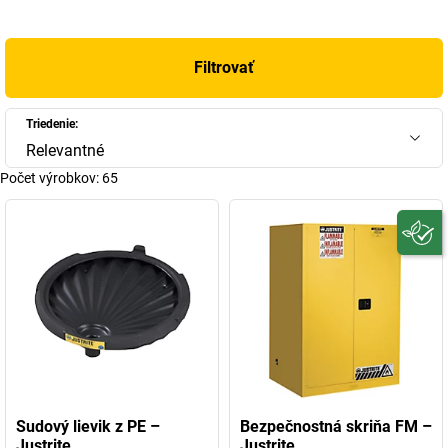
kvapalín, a tým predchádzajú ohrozeniu ľudí a životného
prostredia.
Filtrovať
Triedenie:
Relevantné
Počet výrobkov:
65
Sudový lievik z PE –
Bezpečnostná skriňa FM –
Justrite
Justrite