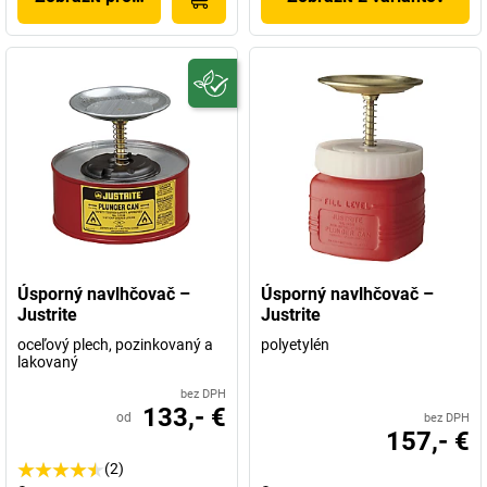
Úsporný navlhčovač –
Úsporný navlhčovač –
Justrite
Justrite
oceľový plech, pozinkovaný a
polyetylén
lakovaný
bez DPH
133,- €
od
bez DPH
157,- €
(2)