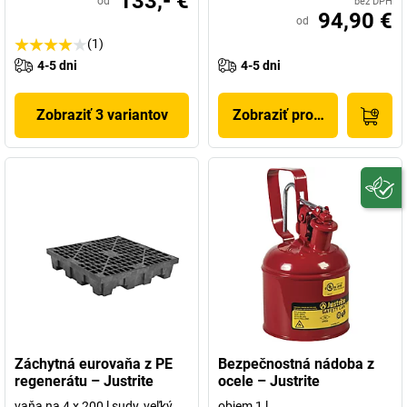
133,- €
od
bez DPH
94,90 €
od
(1)
4-5 dni
4-5 dni
Zobraziť 3 variantov
Zobraziť produkt
Záchytná eurovaňa z PE
Bezpečnostná nádoba z
regenerátu – Justrite
ocele – Justrite
vaňa na 4 x 200 l sudy, veľký
objem 1 l