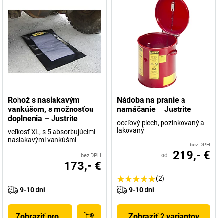
Rohož s nasiakavým
Nádoba na pranie a
vankúšom, s možnosťou
namáčanie – Justrite
doplnenia – Justrite
oceľový plech, pozinkovaný a
lakovaný
veľkosť XL, s 5 absorbujúcimi
nasiakavými vankúšmi
bez DPH
219,- €
od
bez DPH
173,- €
(2)
9-10 dni
9-10 dni
Zobraziť produkt
Zobraziť 2 variantov