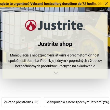
o urgentne? Vybrané bestsellery doručíme do 72 hodín. Objavte našu p
Justrite shop
Manipulácia s nebezpečnými látkami je predmetom činnosti
spoločnosti Justrite. Podnik je jedným z popredných výrobcov
bezpečnostných produktov určených na skladovanie
nebezpečných látok a na manipuláciu s nimi. Už viac ako
100 rokov zákazníci dôverujú spoľahlivým produktom firmy
pochádzajúcej z USA. Produkty od Justrite poskytujú podnikom
podporu pri zabezpečení maximálnej možnej ochrany životného
prostredia a zamestnancov pri práci s nebezpečnými látkami.
Bezpečnostné nádoby, skrine na nebezpečné látky, záchytné vane,
Životné prostredie (58)
Manipulácia s nebezpečnými látkami (26)
nádoby na likvidáciu nebezpečných látok, bezpečnostné popolníky
a príslušenstvo zabraňujú únikom horľavých a vodu ohrozujúcich