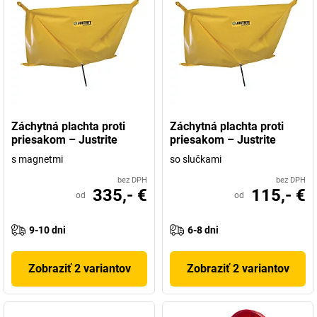
Záchytná plachta proti
Záchytná plachta proti
priesakom – Justrite
priesakom – Justrite
s magnetmi
so slučkami
bez DPH
bez DPH
335,- €
115,- €
od
od
9-10 dni
6-8 dni
Zobraziť 2 variantov
Zobraziť 2 variantov