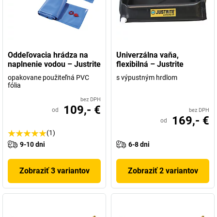
Oddeľovacia hrádza na
Univerzálna vaňa,
naplnenie vodou – Justrite
flexibilná – Justrite
opakovane použiteľná PVC
s výpustným hrdlom
fólia
bez DPH
109,- €
od
bez DPH
169,- €
od
(1)
9-10 dni
6-8 dni
Zobraziť 3 variantov
Zobraziť 2 variantov