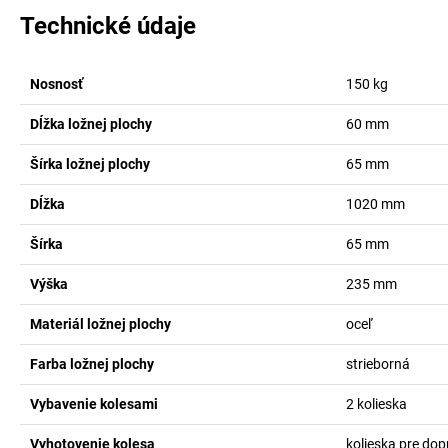
Technické údaje
Nosnosť
150
kg
Dĺžka ložnej plochy
60
mm
Šírka ložnej plochy
65
mm
Dĺžka
1020
mm
Šírka
65
mm
Výška
235
mm
Materiál ložnej plochy
oceľ
Farba ložnej plochy
strieborná
Vybavenie kolesami
2 kolieska
Vyhotovenie kolesa
kolieska pre dop