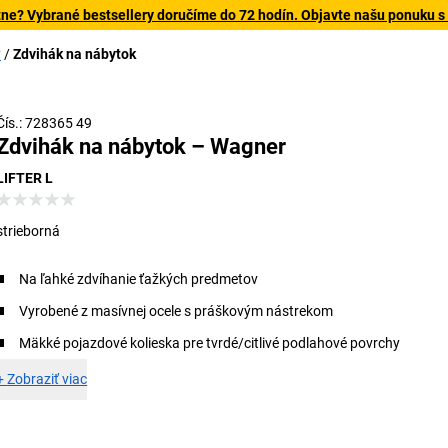
tne? Vybrané bestsellery doručíme do 72 hodín. Objavte našu ponuku s
y
Zdvihák na nábytok
Čís.: 728365 49
Zdvihák na nábytok – Wagner
LIFTER L
strieborná
Na ľahké zdvíhanie ťažkých predmetov
Vyrobené z masívnej ocele s práškovým nástrekom
Mäkké pojazdové kolieska pre tvrdé/citlivé podlahové povrchy
+
Zobraziť viac