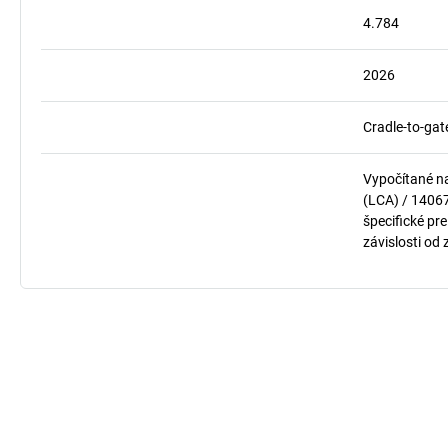
4.784
2026
Cradle-to-gat
Vypočítané n
(LCA) / 1406
špecifické pre
závislosti od