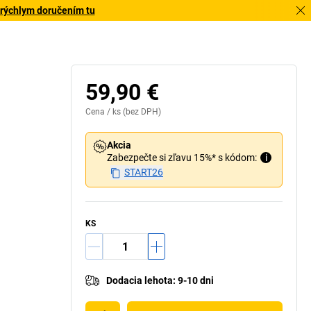
 rýchlym doručením tu
59,90 €
Cena /
ks
(bez DPH)
Akcia
Zabezpečte si zľavu 15%* s kódom:
i
START26
KS
Dodacia lehota
:
9-10 dni