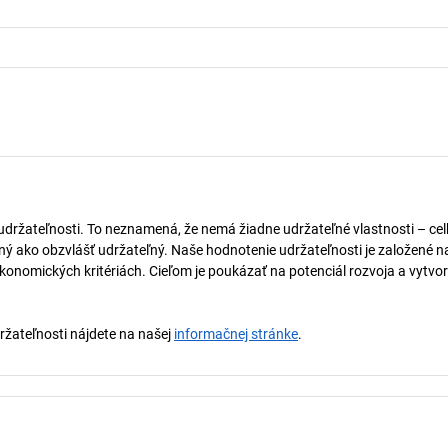
 udržateľnosti. To neznamená, že nemá žiadne udržateľné vlastnosti – ce
naný ako obzvlášť udržateľný. Naše hodnotenie udržateľnosti je založené n
onomických kritériách. Cieľom je poukázať na potenciál rozvoja a vytvor
držateľnosti nájdete na našej
informačnej stránke
.