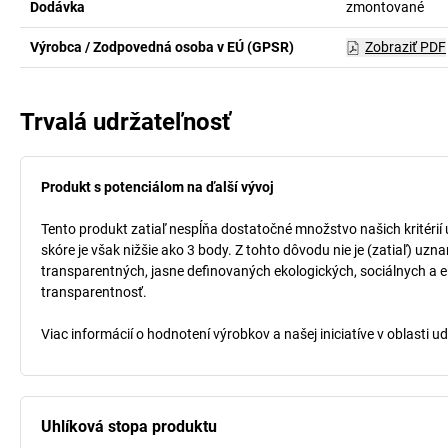
Dodávka
zmontované
Výrobca / Zodpovedná osoba v EÚ (GPSR)
Zobraziť PDF
Trvalá udržateľnosť
Produkt s potenciálom na ďalší vývoj
Tento produkt zatiaľ nespĺňa dostatočné množstvo našich kritérií
skóre je však nižšie ako 3 body. Z tohto dôvodu nie je (zatiaľ) uz
transparentných, jasne definovaných ekologických, sociálnych a ek
transparentnosť.
Viac informácií o hodnotení výrobkov a našej iniciatíve v oblasti u
Uhlíková stopa produktu