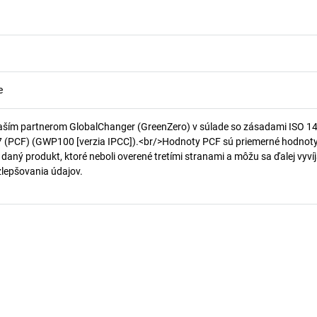
e
aším partnerom GlobalChanger (GreenZero) v súlade so zásadami ISO 1
7 (PCF) (GWP100 [verzia IPCC]).<br/>Hodnoty PCF sú priemerné hodnot
 daný produkt, ktoré neboli overené tretími stranami a môžu sa ďalej vyvíj
 zlepšovania údajov.