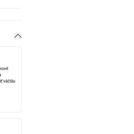
lkové
a
iť väčšiu