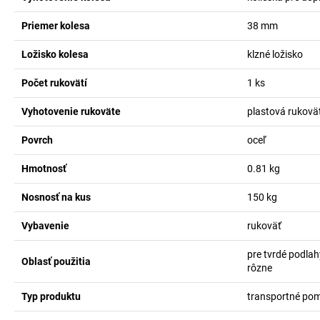
Priemer kolesa
38
mm
Ložisko kolesa
klzné ložisko
Počet rukovätí
1
ks
Vyhotovenie rukoväte
plastová rukovä
Povrch
oceľ
Hmotnosť
0.81
kg
Nosnosť na kus
150
kg
Vybavenie
rukoväť
pre tvrdé podlah
Oblasť použitia
rôzne
Typ produktu
transportné po