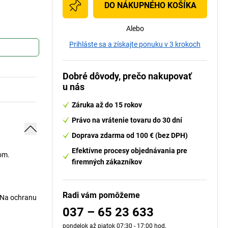
DO NÁKUPNÉHO KOŠÍKA
Alebo
Prihláste sa a získajte ponuku v 3 krokoch
Dobré dôvody, prečo nakupovať
u nás
Záruka až do 15 rokov
Právo na vrátenie tovaru do 30 dní
Doprava zdarma od 100 € (bez DPH)
Efektívne procesy objednávania pre
om.
firemných zákazníkov
Radi vám pomôžeme
. Na ochranu
037 – 65 23 633
pondelok až piatok 07:30 - 17:00 hod.