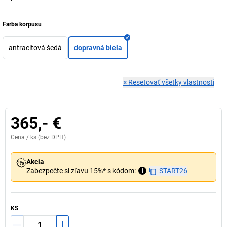
Farba korpusu
antracitová šedá
dopravná biela
×
Resetovať všetky vlastnosti
365,- €
Cena /
ks
(bez DPH)
Akcia
Zabezpečte si zľavu 15%* s kódom:
i
START26
KS