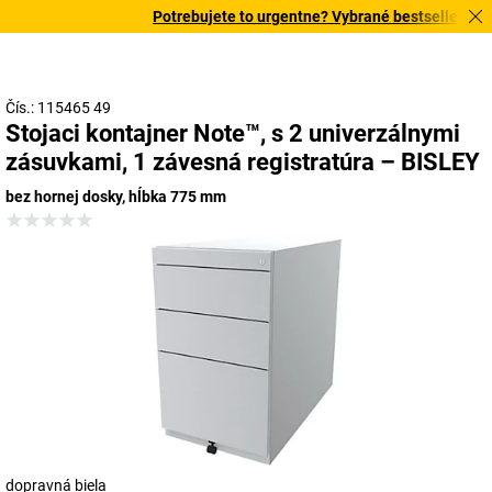
Potrebujete to urgentne? Vybrané bestsellery dor
Čís.: 115465 49
Stojaci kontajner Note™, s 2 univerzálnymi
zásuvkami, 1 závesná registratúra – BISLEY
bez hornej dosky, hĺbka 775 mm
dopravná biela