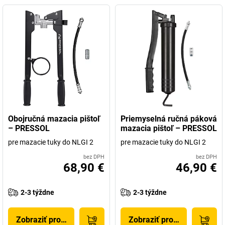
Obojručná mazacia pištoľ
Priemyselná ručná páková
– PRESSOL
mazacia pištoľ – PRESSOL
pre mazacie tuky do NLGI 2
pre mazacie tuky do NLGI 2
bez DPH
bez DPH
68,90 €
46,90 €
2-3 týždne
2-3 týždne
Zobraziť produkt
Zobraziť produkt