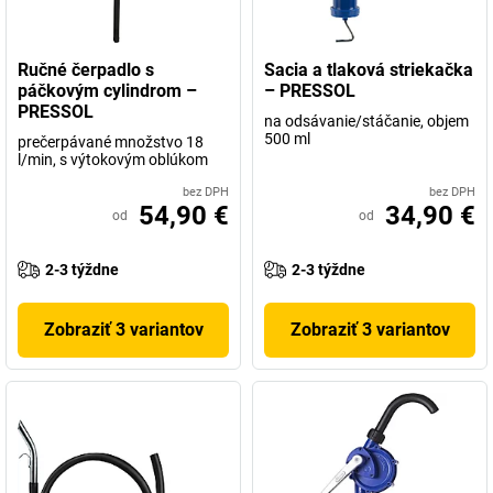
Ručné čerpadlo s
Sacia a tlaková striekačka
páčkovým cylindrom –
– PRESSOL
PRESSOL
na odsávanie/stáčanie, objem
500 ml
prečerpávané množstvo 18
l/min, s výtokovým oblúkom
bez DPH
bez DPH
54,90 €
34,90 €
od
od
2-3 týždne
2-3 týždne
Zobraziť 3 variantov
Zobraziť 3 variantov