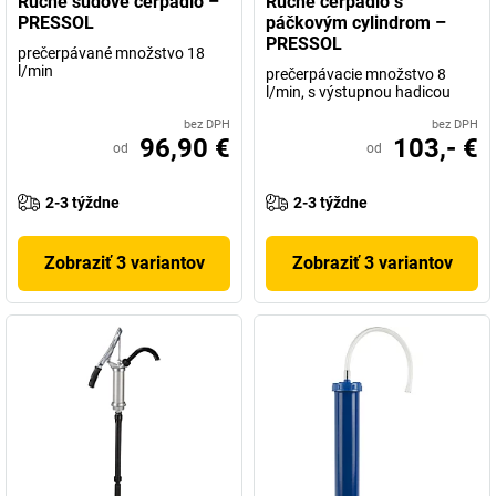
Ručné sudové čerpadlo –
Ručné čerpadlo s
PRESSOL
páčkovým cylindrom –
PRESSOL
prečerpávané množstvo 18
l/min
prečerpávacie množstvo 8
l/min, s výstupnou hadicou
bez DPH
bez DPH
96,90 €
103,- €
od
od
2-3 týždne
2-3 týždne
Zobraziť 3 variantov
Zobraziť 3 variantov