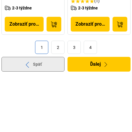
(1)
2-3 týždne
2-3 týždne
Zobraziť produkt
Zobraziť produkt
1
2
3
4
Ďalej
Späť