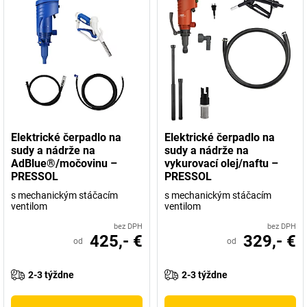
Elektrické čerpadlo na
Elektrické čerpadlo na
sudy a nádrže na
sudy a nádrže na
AdBlue®/močovinu –
vykurovací olej/naftu –
PRESSOL
PRESSOL
s mechanickým stáčacím
s mechanickým stáčacím
ventilom
ventilom
bez DPH
bez DPH
425,- €
329,- €
od
od
2-3 týždne
2-3 týždne