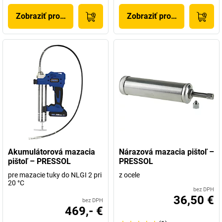
Zobraziť produkt
Zobraziť produkt
Akumulátorová mazacia
Nárazová mazacia pištoľ –
pištoľ – PRESSOL
PRESSOL
pre mazacie tuky do NLGI 2 pri
z ocele
20 °C
bez DPH
36,50 €
bez DPH
469,- €