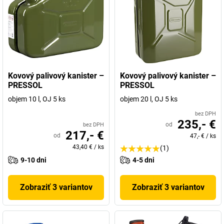
Kovový palivový kanister –
Kovový palivový kanister –
PRESSOL
PRESSOL
objem 10 l, OJ 5 ks
objem 20 l, OJ 5 ks
bez DPH
235,- €
od
bez DPH
217,- €
od
47,- €
/
ks
43,40 €
/
ks
(1)
9-10 dni
4-5 dni
Zobraziť 3 variantov
Zobraziť 3 variantov