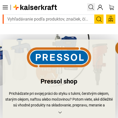
te to urgentne? Vybrané bestsellery doručíme do 72 hodín. Objavte na
Vyhľadá
Pressol shop
Prichádzate pri svojej práci do styku s tukmi, čerstvým olejom,
starým olejom, naftou alebo močovinou? Potom viete, aké dôležité
sú vhodné produkty na skladovanie, prepravu, meranie a
manipuláciu s týmito prostriedkami. Firma Pressol sa už pred viac
ako 100 rokmi upísala výrobe presne takýchto produktov.