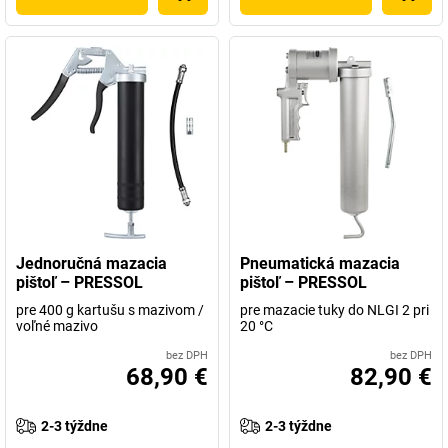
Jednoručná mazacia
Pneumatická mazacia
pištoľ – PRESSOL
pištoľ – PRESSOL
pre 400 g kartušu s mazivom /
pre mazacie tuky do NLGI 2 pri
voľné mazivo
20 °C
bez DPH
bez DPH
68,90 €
82,90 €
2-3 týždne
2-3 týždne