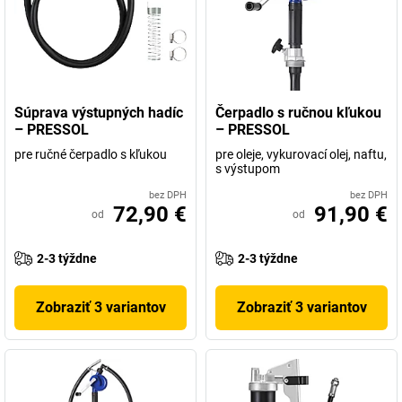
Súprava výstupných hadíc
Čerpadlo s ručnou kľukou
– PRESSOL
– PRESSOL
pre ručné čerpadlo s kľukou
pre oleje, vykurovací olej, naftu,
s výstupom
bez DPH
bez DPH
72,90 €
91,90 €
od
od
2-3 týždne
2-3 týždne
Zobraziť 3 variantov
Zobraziť 3 variantov