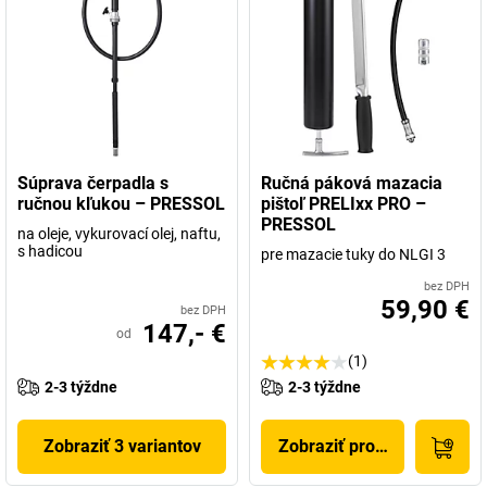
Súprava čerpadla s
Ručná páková mazacia
ručnou kľukou – PRESSOL
pištoľ PRELIxx PRO –
PRESSOL
na oleje, vykurovací olej, naftu,
s hadicou
pre mazacie tuky do NLGI 3
bez DPH
59,90 €
bez DPH
147,- €
od
(1)
2-3 týždne
2-3 týždne
Zobraziť 3 variantov
Zobraziť produkt