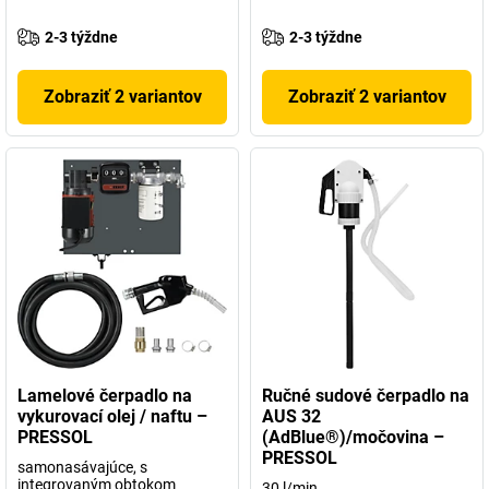
2-3 týždne
2-3 týždne
Zobraziť 2 variantov
Zobraziť 2 variantov
Lamelové čerpadlo na
Ručné sudové čerpadlo na
vykurovací olej / naftu –
AUS 32
PRESSOL
(AdBlue®)/močovina –
PRESSOL
samonasávajúce, s
integrovaným obtokom
30 l/min