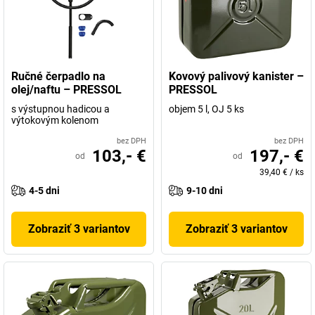
Ručné čerpadlo na
Kovový palivový kanister –
olej/naftu – PRESSOL
PRESSOL
s výstupnou hadicou a
objem 5 l, OJ 5 ks
výtokovým kolenom
bez DPH
bez DPH
103,- €
197,- €
od
od
39,40 €
/
ks
4-5 dni
9-10 dni
Zobraziť 3 variantov
Zobraziť 3 variantov