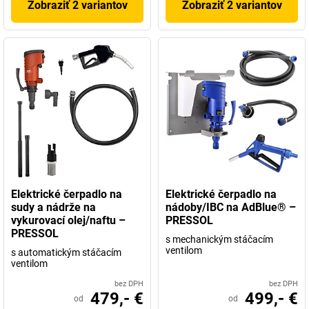
Zobraziť 2 variantov
Zobraziť 2 variantov
Elektrické čerpadlo na
Elektrické čerpadlo na
sudy a nádrže na
nádoby/IBC na AdBlue® –
vykurovací olej/naftu –
PRESSOL
PRESSOL
s mechanickým stáčacím
ventilom
s automatickým stáčacím
ventilom
bez DPH
bez DPH
479,- €
499,- €
od
od